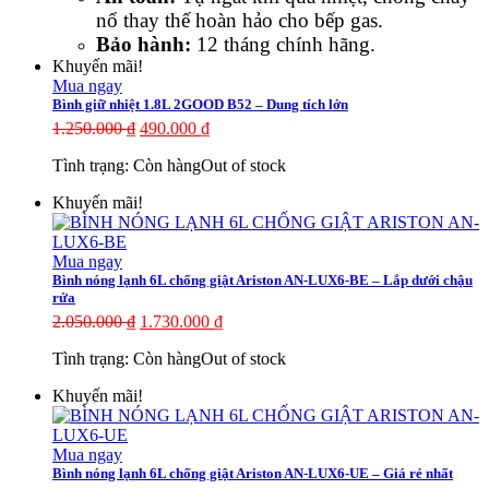
nổ thay thế hoàn hảo cho bếp gas.
Bảo hành:
12 tháng chính hãng.
Khuyến mãi!
Mua ngay
Bình giữ nhiệt 1.8L 2GOOD B52 – Dung tích lớn
1.250.000
₫
490.000
₫
Tình trạng:
Còn hàng
Out of stock
Khuyến mãi!
Mua ngay
Bình nóng lạnh 6L chống giật Ariston AN-LUX6-BE – Lắp dưới chậu
rửa
2.050.000
₫
1.730.000
₫
Tình trạng:
Còn hàng
Out of stock
Khuyến mãi!
Mua ngay
Bình nóng lạnh 6L chống giật Ariston AN-LUX6-UE – Giá rẻ nhất