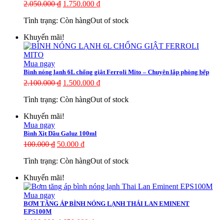
2.050.000
₫
1.750.000
₫
Tình trạng:
Còn hàng
Out of stock
Khuyến mãi!
Mua ngay
Bình nóng lạnh 6L chống giật Ferroli Mito – Chuyên lắp phòng bếp
2.100.000
₫
1.500.000
₫
Tình trạng:
Còn hàng
Out of stock
Khuyến mãi!
Mua ngay
Bình Xịt Dầu Galuz 100ml
100.000
₫
50.000
₫
Tình trạng:
Còn hàng
Out of stock
Khuyến mãi!
Mua ngay
BƠM TĂNG ÁP BÌNH NÓNG LẠNH THÁI LAN EMINENT
EPS100M