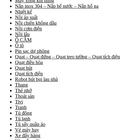
Máy xông khí dung
Nắp inox 304 – Nắp bể nước – Nắp hố ga
Nhiệt kế
Nồi áp suất
Nồi chiên không dầu
Nồi cơm điện
Nồi lẩu
Ổ CẮM
Ô tô
Pin sạc dự phòng
Quạt – Quạt đứng – Quạt treo tường – Quạt tích điện
Quạt điều hòa
Quạt hút
Quạt tích điện
Robot hút bụi lau nhà
Thang
Thẻ nhớ
Thoát sàn
Tivi
Tranh
Tủ đông
Tủ lạnh
Tủ sấy quần áo
Vé máy bay
Xe đẩy hàng