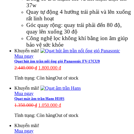
37w
Quay tự động 4 hướng trái phải và lên xuống
rất linh hoạt
Góc quay rộng: quay trái phải đến 80 độ,
quay lên xuống 30 độ
Công nghệ lọc không khí bằng ion âm giúp
bảo vệ sức khỏe
Khuyến mãi!
Mua ngay
Quạt hút âm trần nối ống gió Panasonic FV-17CU9
2.440.000
₫
1.800.000
₫
Tình trạng:
Còn hàng
Out of stock
Khuyến mãi!
Mua ngay
Quạt mát âm trần Hans H10S
1.350.000
₫
1.050.000
₫
Tình trạng:
Còn hàng
Out of stock
Khuyến mãi!
Mua ngay