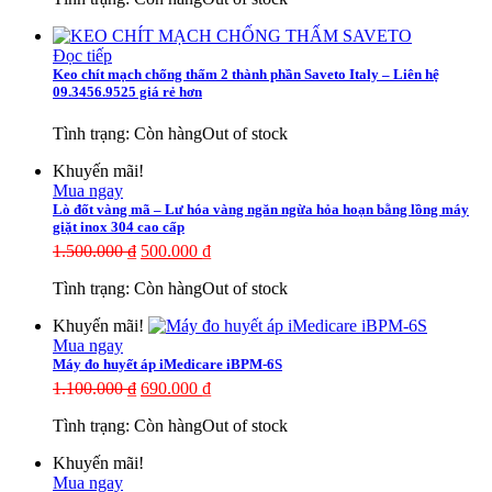
Đọc tiếp
Keo chít mạch chống thấm 2 thành phần Saveto Italy – Liên hệ
09.3456.9525 giá rẻ hơn
Tình trạng:
Còn hàng
Out of stock
Khuyến mãi!
Mua ngay
Lò đốt vàng mã – Lư hóa vàng ngăn ngừa hỏa hoạn bằng lồng máy
giặt inox 304 cao cấp
1.500.000
₫
500.000
₫
Tình trạng:
Còn hàng
Out of stock
Khuyến mãi!
Mua ngay
Máy đo huyết áp iMedicare iBPM-6S
1.100.000
₫
690.000
₫
Tình trạng:
Còn hàng
Out of stock
Khuyến mãi!
Mua ngay