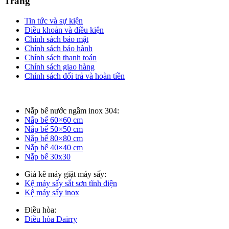
Trang
Tin tức và sự kiện
Điều khoản và điều kiện
Chính sách bảo mật
Chính sách bảo hành
Chính sách thanh toán
Chính sách giao hàng
Chính sách đổi trả và hoàn tiền
Nắp bể nước ngầm inox 304:
Nắp bể 60×60 cm
Nắp bể 50×50 cm
Nắp bể 80×80 cm
Nắp bể 40×40 cm
Nắp bể 30x30
Giá kê máy giặt máy sấy:
Kệ máy sấy sắt sơn tĩnh điện
Kệ máy sấy inox
Điều hòa:
Điều hòa Dairry