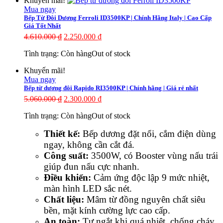
Khuyến mãi!
Mua ngay
Bếp Từ Đôi Dương Ferroli ID3500KP | Chính Hãng Italy | Cao Cấp
Giá Tốt Nhất
4.610.000
₫
2.250.000
₫
Tình trạng:
Còn hàng
Out of stock
Khuyến mãi!
Mua ngay
Bếp từ dương đôi Rapido RI3500KP | Chính hãng | Giá rẻ nhất
5.060.000
₫
2.300.000
₫
Tình trạng:
Còn hàng
Out of stock
Thiết kế:
Bếp dương đặt nổi, cắm điện dùng
ngay, không cần cắt đá.
Công suất:
3500W, có Booster vùng nấu trái
giúp đun nấu cực nhanh.
Điều khiển:
Cảm ứng độc lập 9 mức nhiệt,
màn hình LED sắc nét.
Chất liệu:
Mâm từ đồng nguyên chất siêu
bền, mặt kính cường lực cao cấp.
An toàn:
Tự ngắt khi quá nhiệt, chống cháy