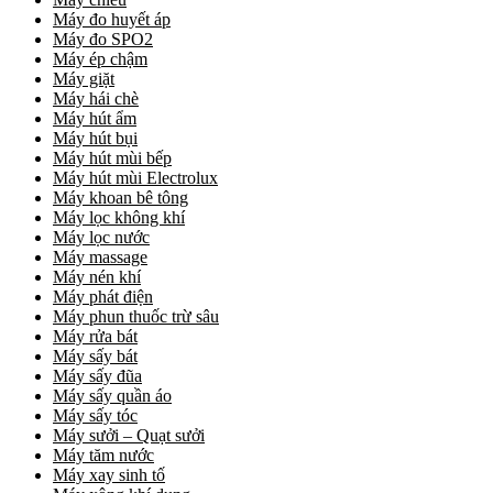
Máy đo huyết áp
Máy đo SPO2
Máy ép chậm
Máy giặt
Máy hái chè
Máy hút ẩm
Máy hút bụi
Máy hút mùi bếp
Máy hút mùi Electrolux
Máy khoan bê tông
Máy lọc không khí
Máy lọc nước
Máy massage
Máy nén khí
Máy phát điện
Máy phun thuốc trừ sâu
Máy rửa bát
Máy sấy bát
Máy sấy đũa
Máy sấy quần áo
Máy sấy tóc
Máy sưởi – Quạt sưởi
Máy tăm nước
Máy xay sinh tố