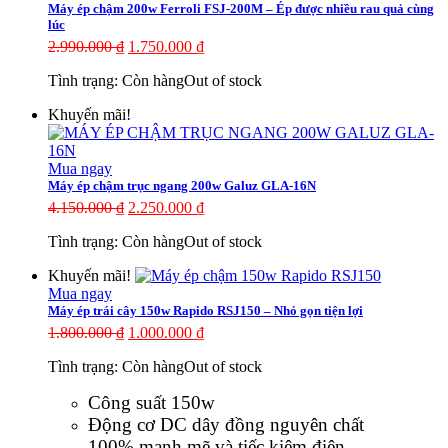
Máy ép chậm 200w Ferroli FSJ-200M – Ép được nhiều rau quả cùng
lúc
2.990.000
₫
1.750.000
₫
Tình trạng:
Còn hàng
Out of stock
Khuyến mãi!
Mua ngay
Máy ép chậm trục ngang 200w Galuz GLA-16N
4.150.000
₫
2.250.000
₫
Tình trạng:
Còn hàng
Out of stock
Khuyến mãi!
Mua ngay
Máy ép trái cây 150w Rapido RSJ150 – Nhỏ gọn tiện lợi
1.800.000
₫
1.000.000
₫
Tình trạng:
Còn hàng
Out of stock
Công suất 150w
Động cơ DC dây đồng nguyên chất
100% mạnh mẽ và tiếc kiệm điện