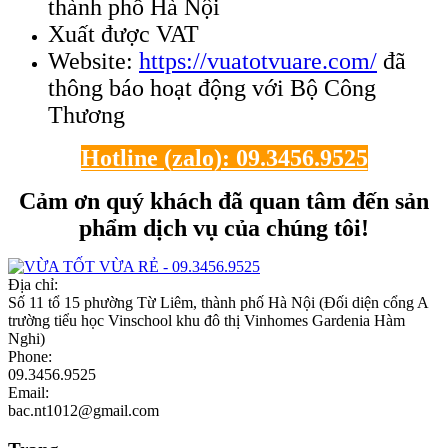
thành phố Hà Nội
Xuất được VAT
Website:
https://vuatotvuare.com/
đã
thông báo hoạt động với Bộ Công
Thương
Hotline (zalo): 09.3456.9525
Cảm ơn quý khách đã quan tâm đến sản
phẩm dịch vụ của chúng tôi!
Địa chỉ:
Số 11 tổ 15 phường Từ Liêm, thành phố Hà Nội (Đối diện cổng A
trường tiểu học Vinschool khu đô thị Vinhomes Gardenia Hàm
Nghi)
Phone:
09.3456.9525
Email:
bac.nt1012@gmail.com