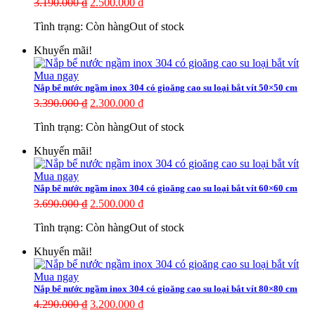
3.190.000
₫
2.500.000
₫
Tình trạng:
Còn hàng
Out of stock
Khuyến mãi!
Mua ngay
Nắp bể nước ngầm inox 304 có gioăng cao su loại bắt vít 50×50 cm
3.390.000
₫
2.300.000
₫
Tình trạng:
Còn hàng
Out of stock
Khuyến mãi!
Mua ngay
Nắp bể nước ngầm inox 304 có gioăng cao su loại bắt vít 60×60 cm
3.690.000
₫
2.500.000
₫
Tình trạng:
Còn hàng
Out of stock
Khuyến mãi!
Mua ngay
Nắp bể nước ngầm inox 304 có gioăng cao su loại bắt vít 80×80 cm
4.290.000
₫
3.200.000
₫