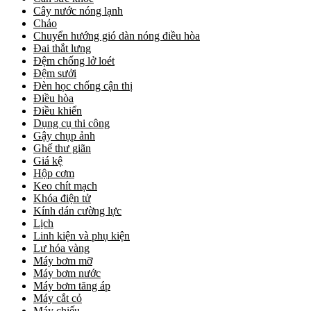
Cây nước nóng lạnh
Chảo
Chuyển hướng gió dàn nóng điều hòa
Đai thắt lưng
Đệm chống lở loét
Đệm sưởi
Đèn học chống cận thị
Điều hòa
Điều khiển
Dụng cụ thi công
Gậy chụp ảnh
Ghế thư giãn
Giá kệ
Hộp cơm
Keo chít mạch
Khóa điện tử
Kính dán cường lực
Lịch
Linh kiện và phụ kiện
Lư hóa vàng
Máy bơm mỡ
Máy bơm nước
Máy bơm tăng áp
Máy cắt cỏ
Máy chiếu