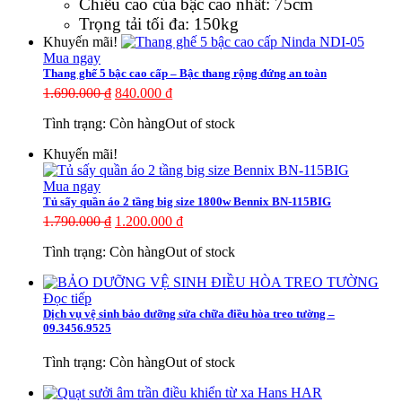
Chiều cao của bậc cao nhất: 75cm
Trọng tải tối đa: 150kg
Khuyến mãi!
Mua ngay
Thang ghế 5 bậc cao cấp – Bậc thang rộng đứng an toàn
1.690.000
₫
840.000
₫
Tình trạng:
Còn hàng
Out of stock
Khuyến mãi!
Mua ngay
Tủ sấy quần áo 2 tầng big size 1800w Bennix BN-115BIG
1.790.000
₫
1.200.000
₫
Tình trạng:
Còn hàng
Out of stock
Đọc tiếp
Dịch vụ vệ sinh bảo dưỡng sửa chữa điều hòa treo tường –
09.3456.9525
Tình trạng:
Còn hàng
Out of stock