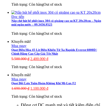
Tình trạng:
Còn hàng
Out of stock
Đọc tiếp
Nắp chờ hút bể phốt inox 304 có gioăng cao su KT 20x20cm – Ngăn
mùi ngăn nước – 09.3456.9525
Tình trạng:
Còn hàng
Out of stock
Khuyến mãi!
Mua ngay
Quạt Điều Hòa 45 Lít Điều Khiển Từ Xa Rapido Everest 6000D |
Chính Hãng Cao Cấp Giá Tốt Nhất
5.500.000
₫
2.400.000
₫
Tình trạng:
Còn hàng
Out of stock
Khuyến mãi!
Mua ngay
Quạt Đối Lưu Tuần Hoàn Không Khí Mi-Lux F2
1.690.000
₫
1.100.000
₫
Tình trạng:
Còn hàng
Out of stock
Đông cơ DC mạnh mẽ và tiết kiệm điện chỉ