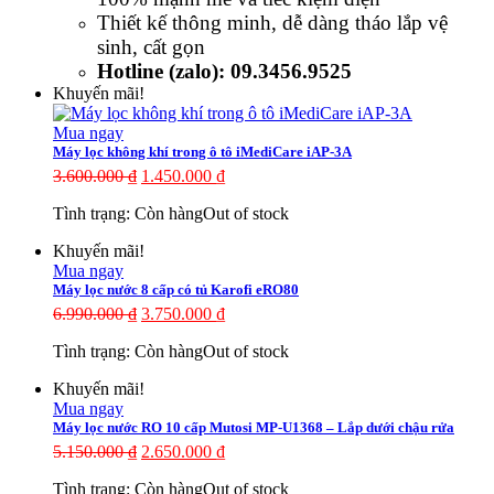
Thiết kế thông minh, dễ dàng tháo lắp vệ
sinh, cất gọn
Hotline (zalo): 09.3456.9525
Khuyến mãi!
Mua ngay
Máy lọc không khí trong ô tô iMediCare iAP-3A
3.600.000
₫
1.450.000
₫
Tình trạng:
Còn hàng
Out of stock
Khuyến mãi!
Mua ngay
Máy lọc nước 8 cấp có tủ Karofi eRO80
6.990.000
₫
3.750.000
₫
Tình trạng:
Còn hàng
Out of stock
Khuyến mãi!
Mua ngay
Máy lọc nước RO 10 cấp Mutosi MP-U1368 – Lắp dưới chậu rửa
5.150.000
₫
2.650.000
₫
Tình trạng:
Còn hàng
Out of stock