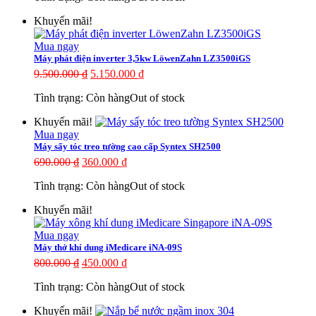
Khuyến mãi!
Mua ngay
Máy phát điện inverter 3,5kw LöwenZahn LZ3500iGS
9.500.000
₫
5.150.000
₫
Tình trạng:
Còn hàng
Out of stock
Khuyến mãi!
Mua ngay
Máy sấy tóc treo tường cao cấp Syntex SH2500
690.000
₫
360.000
₫
Tình trạng:
Còn hàng
Out of stock
Khuyến mãi!
Mua ngay
Máy thở khí dung iMedicare iNA-09S
800.000
₫
450.000
₫
Tình trạng:
Còn hàng
Out of stock
Khuyến mãi!