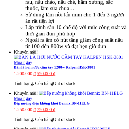
rau, nấu cháo, nấu chè, hầm xương, sắc
thuốc, làm sữa chua…
Sử dụng làm nồi lẩu mini cho 1 đến 3 người
ăn rất tiện lợi
Lập trình sẵn 10 chế độ với mức công suất và
thời gian đun phù hợp
Ngoài ra ấm có nút tăng giảm công suất nấu
từ 100 đến 800w và đặt hẹn giờ đun
Khuyến mãi!
Mua ngay
Bàn là hơi nước cầm tay 1200w Kalpen HSK-3801
1.200.000
₫
550.000
₫
Tình trạng:
Còn hàng
Out of stock
Khuyến mãi!
Mua ngay
Bếp nướng điện không khói Bennix BN-11ELG
1.250.000
₫
750.000
₫
Tình trạng:
Còn hàng
Out of stock