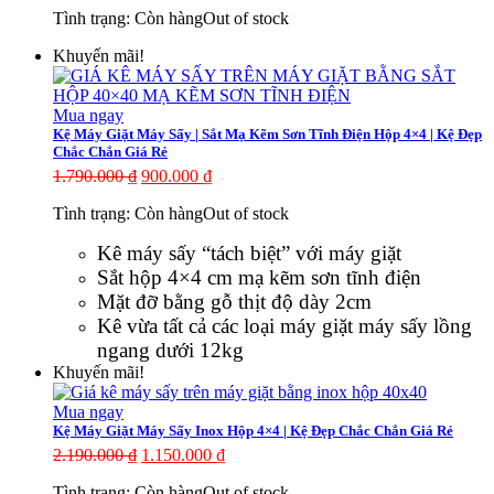
Tình trạng:
Còn hàng
Out of stock
Khuyến mãi!
Mua ngay
Kệ Máy Giặt Máy Sấy | Sắt Mạ Kẽm Sơn Tĩnh Điện Hộp 4×4 | Kệ Đẹp
Chắc Chắn Giá Rẻ
1.790.000
₫
900.000
₫
Tình trạng:
Còn hàng
Out of stock
Kê máy sấy “tách biệt” với máy giặt
Sắt hộp 4×4 cm mạ kẽm sơn tĩnh điện
Mặt đỡ bằng gỗ thịt độ dày 2cm
Kê vừa tất cả các loại máy giặt máy sấy lồng
ngang dưới 12kg
Khuyến mãi!
Mua ngay
Kệ Máy Giặt Máy Sấy Inox Hộp 4×4 | Kệ Đẹp Chắc Chắn Giá Rẻ
2.190.000
₫
1.150.000
₫
Tình trạng:
Còn hàng
Out of stock