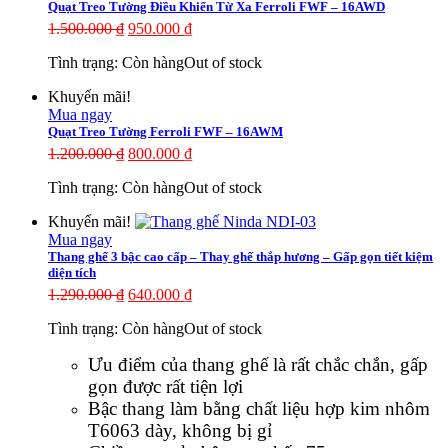
Quạt Treo Tường Điều Khiển Từ Xa Ferroli FWF – 16AWD
1.500.000
₫
950.000
₫
Tình trạng:
Còn hàng
Out of stock
Khuyến mãi!
Mua ngay
Quạt Treo Tường Ferroli FWF – 16AWM
1.200.000
₫
800.000
₫
Tình trạng:
Còn hàng
Out of stock
Khuyến mãi!
Mua ngay
Thang ghế 3 bậc cao cấp – Thay ghế thắp hương – Gấp gọn tiết kiệm
diện tích
1.290.000
₫
640.000
₫
Tình trạng:
Còn hàng
Out of stock
Ưu điểm của thang ghế là rất chắc chắn, gấp
gọn được rất tiện lợi
Bậc thang làm bằng chất liệu hợp kim nhôm
T6063 dày, không bị gỉ