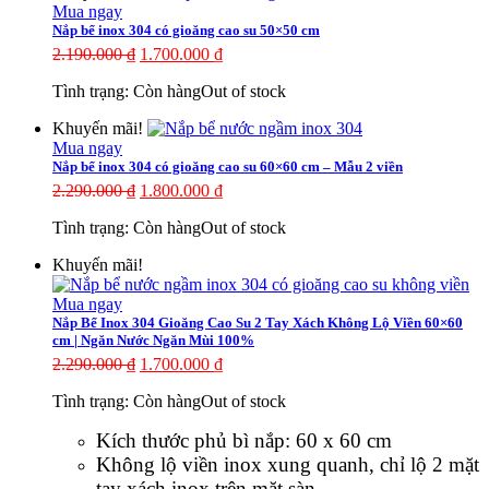
Mua ngay
Nắp bể inox 304 có gioăng cao su 50×50 cm
2.190.000
₫
1.700.000
₫
Tình trạng:
Còn hàng
Out of stock
Khuyến mãi!
Mua ngay
Nắp bể inox 304 có gioăng cao su 60×60 cm – Mẫu 2 viền
2.290.000
₫
1.800.000
₫
Tình trạng:
Còn hàng
Out of stock
Khuyến mãi!
Mua ngay
Nắp Bể Inox 304 Gioăng Cao Su 2 Tay Xách Không Lộ Viền 60×60
cm | Ngăn Nước Ngăn Mùi 100%
2.290.000
₫
1.700.000
₫
Tình trạng:
Còn hàng
Out of stock
Kích thước phủ bì nắp: 60 x 60 cm
Không lộ viền inox xung quanh, chỉ lộ 2 mặt
tay xách inox trên mặt sàn