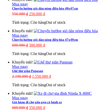
Mua ngay
Chuyển hướng gió dàn nóng điều hòa 40x47cm
550.000
₫
250.000
₫
Tình trạng:
Còn hàng
Out of stock
Khuyến mãi!
Mua ngay
Chuyển hướng gió dàn nóng điều hòa 47x49cm
600.000
₫
300.000
₫
Tình trạng:
Còn hàng
Out of stock
Khuyến mãi!
Mua ngay
Ghế thư giãn Papasan
2.190.000
₫
1.550.000
₫
Tình trạng:
Còn hàng
Out of stock
Khuyến mãi!
Mua ngay
Giỏ hàng đi chợ gấp gọn có bánh xe
600.000
₫
350.000
₫