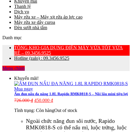
Khuyến mãi
Thanh lý
Dịch vụ
Máy rửa xe – Máy xịt rửa áp lực cao
Máy rửa xe dây curoa
Đèn sưởi nhà tắm
Danh mục
TỔNG KHO GIA DỤNG ĐIỆN MÁY VỪA TỐT VỪA
RẺ – 09.3456.9525
Hotline (zalo) : 09.3456.9525
Menu chính
Khuyến mãi!
Mua ngay
Ấm đun nấu đa năng 1.8L Rapido RMK0818-S – Nồi lẩu mini tiện lợi
726.000
₫
450.000
₫
Tình trạng:
Còn hàng
Out of stock
Ngoài chức năng đun sôi nước, Rapido
RMK0818-S có thể nấu mì, luộc trứng, luộc