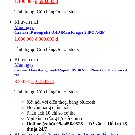
1.100.000
₫
650.000
₫
Tình trạng:
Còn hàng
Out of stock
Khuyến mãi!
Mua ngay
Camera IP trong nhà QHD iMou Ranger 2 IPC-A42P
1.000.000
₫
800.000
₫
Tình trạng:
Còn hàng
Out of stock
Khuyến mãi!
Mua ngay
Cân sức khỏe thông minh Rapido RSB02-S – Phân tích 10 chỉ số cơ
thể
390.000
₫
250.000
₫
Tình trạng:
Còn hàng
Out of stock
Kết nối với điện thoại bằng blutooth
Đo cân nặng chính xác
Phân tích 10 chỉ số cơ thể
Mặt kính cường lực dày 6mm
Hotline (zalo): 09.3456.9525 – Tư vấn – Hỗ trợ kỹ
thuật 24/7
Khuyến mãi!