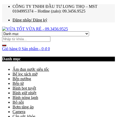
CÔNG TY TNHH ĐẦU TƯ LONG THỌ – MST
0104995374 – Hotline (zalo): 09.3456.9525
Đăng nhập/ Đăng ký
Giỏ hàng
0 Sản phẩm
-
0
₫
0
Danh mục
Ấm đun nước siêu tốc
Bể lọc tách mỡ
Bếp nướng
Bếp từ
Bình bọt tuyết
Bình giữ nhiệt
Bình nóng lạnh
Bộ nồi
Bơm tăng áp
Camera
Cân sức khỏe