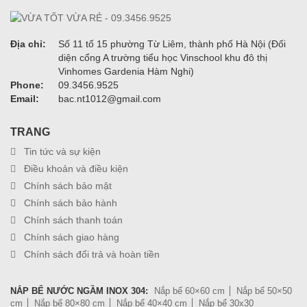
Địa chỉ:
Số 11 tổ 15 phường Từ Liêm, thành phố Hà Nội (Đối
diện cổng A trường tiểu học Vinschool khu đô thị
Vinhomes Gardenia Hàm Nghi)
Phone:
09.3456.9525
Email:
bac.nt1012@gmail.com
TRANG
Tin tức và sự kiện
Điều khoản và điều kiện
Chính sách bảo mật
Chính sách bảo hành
Chính sách thanh toán
Chính sách giao hàng
Chính sách đổi trả và hoàn tiền
NẮP BỂ NƯỚC NGẦM INOX 304:
Nắp bể 60×60 cm
Nắp bể 50×50
cm
Nắp bể 80×80 cm
Nắp bể 40×40 cm
Nắp bể 30x30