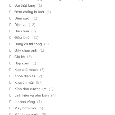
Đai thắt lưng
(1)
Đệm chống lở loét
(1)
Đệm sưởi
(1)
Dịch vụ
(12)
Điều hòa
(3)
Điều khiển
(1)
Dụng cụ thi công
(5)
Gậy chụp ảnh
(1)
Giá kệ
(8)
Hộp cơm
(1)
Keo chít mạch
(7)
Khóa điện tử
(2)
Khuyến mãi
(57)
Kính dán cường lực
(1)
Linh kiện và phụ kiện
(4)
Lư hóa vàng
(1)
Máy bơm mỡ
(4)
Máy bơm nước
(6)