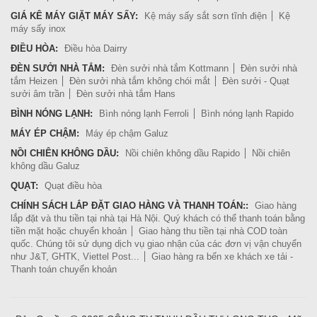
GIÁ KÊ MÁY GIẶT MÁY SẤY:
Kệ máy sấy sắt sơn tĩnh điện
Kệ
máy sấy inox
ĐIỀU HÒA:
Điều hòa Dairry
ĐÈN SƯỞI NHÀ TẮM:
Đèn sưởi nhà tắm Kottmann
Đèn sưởi nhà
tắm Heizen
Đèn sưởi nhà tắm không chói mắt
Đèn sưởi - Quạt
sưởi âm trần
Đèn sưởi nhà tắm Hans
BÌNH NÓNG LẠNH:
Bình nóng lạnh Ferroli
Bình nóng lạnh Rapido
MÁY ÉP CHẬM:
Máy ép chậm Galuz
NỒI CHIÊN KHÔNG DẦU:
Nồi chiên không dầu Rapido
Nồi chiên
không dầu Galuz
QUẠT:
Quạt điều hòa
CHÍNH SÁCH LẮP ĐẶT GIAO HÀNG VÀ THANH TOÁN::
Giao hàng
lắp đặt và thu tiền tại nhà tại Hà Nội. Quý khách có thể thanh toán bằng
tiền mặt hoặc chuyển khoản
Giao hàng thu tiền tại nhà COD toàn
quốc. Chúng tôi sử dụng dịch vụ giao nhận của các đơn vị vận chuyển
như J&T, GHTK, Viettel Post...
Giao hàng ra bến xe khách xe tải -
Thanh toán chuyển khoản