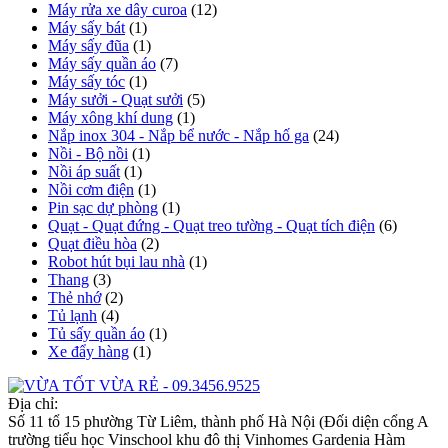
Máy rửa xe dây curoa
(12)
Máy sấy bát
(1)
Máy sấy đũa
(1)
Máy sấy quần áo
(7)
Máy sấy tóc
(1)
Máy sưởi - Quạt sưởi
(5)
Máy xông khí dung
(1)
Nắp inox 304 - Nắp bể nước - Nắp hố ga
(24)
Nồi - Bộ nồi
(1)
Nồi áp suất
(1)
Nồi cơm điện
(1)
Pin sạc dự phòng
(1)
Quạt - Quạt đứng - Quạt treo tường - Quạt tích điện
(6)
Quạt điều hòa
(2)
Robot hút bụi lau nhà
(1)
Thang
(3)
Thẻ nhớ
(2)
Tủ lạnh
(4)
Tủ sấy quần áo
(1)
Xe đẩy hàng
(1)
Địa chỉ:
Số 11 tổ 15 phường Từ Liêm, thành phố Hà Nội (Đối diện cổng A
trường tiểu học Vinschool khu đô thị Vinhomes Gardenia Hàm