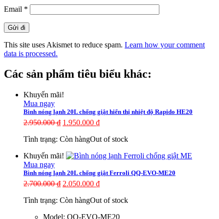
Email
*
This site uses Akismet to reduce spam.
Learn how your comment
data is processed.
Các sản phẩm tiêu biểu khác:
Khuyến mãi!
Mua ngay
Bình nóng lạnh 20L chống giật hiển thị nhiệt độ Rapido HE20
2.950.000
₫
1.950.000
₫
Tình trạng:
Còn hàng
Out of stock
Khuyến mãi!
Mua ngay
Bình nóng lạnh 20L chống giật Ferroli QQ-EVO-ME20
2.700.000
₫
2.050.000
₫
Tình trạng:
Còn hàng
Out of stock
Model: QQ-EVO-ME20