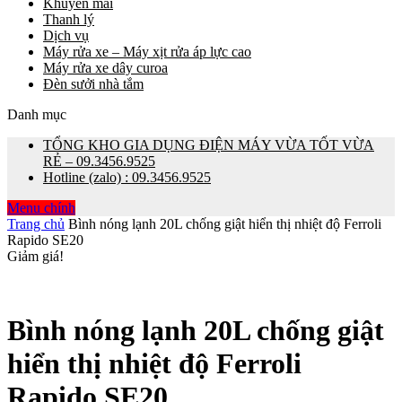
Khuyến mãi
Thanh lý
Dịch vụ
Máy rửa xe – Máy xịt rửa áp lực cao
Máy rửa xe dây curoa
Đèn sưởi nhà tắm
Danh mục
TỔNG KHO GIA DỤNG ĐIỆN MÁY VỪA TỐT VỪA
RẺ – 09.3456.9525
Hotline (zalo) : 09.3456.9525
Menu chính
Trang chủ
Bình nóng lạnh 20L chống giật hiển thị nhiệt độ Ferroli
Rapido SE20
Giảm giá!
Bình nóng lạnh 20L chống giật
hiển thị nhiệt độ Ferroli
Rapido SE20