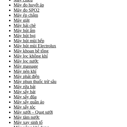
Máy đo huyết áp
Máy đo SPO2
Máy ép chậm
Máy giặt
Máy hái chè
Máy hút ẩm
Máy hút bụi
Máy hút mùi bếp
Máy hút mùi Electrolux
Máy khoan bê tông
Máy lọc không khí
Máy lọc nước
Máy massage
Máy nén khí
Máy phát điện
Máy phun thuốc trừ sâu
Máy rửa bát
Máy sấy bát
Máy sấy đũa
Máy sấy quần áo
Máy sấy tóc
Máy sưởi – Quạt sưởi
Máy tăm nước
Máy xay sinh tố