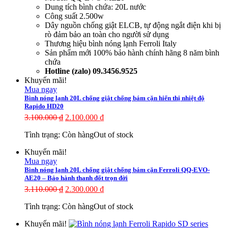
Dung tích bình chứa: 20L nước
Công suất 2.500w
Dây nguồn chống giật ELCB, tự động ngắt điện khi bị
rò đảm bảo an toàn cho người sử dụng
Thương hiệu bình nóng lạnh Ferroli Italy
Sản phẩm mới 100% bảo hành chính hãng 8 năm bình
chứa
Hotline (zalo) 09.3456.9525
Khuyến mãi!
Mua ngay
Bình nóng lạnh 20L chống giật chống bám cặn hiển thị nhiệt độ
Rapido HD20
3.100.000
₫
2.100.000
₫
Tình trạng:
Còn hàng
Out of stock
Khuyến mãi!
Mua ngay
Bình nóng lạnh 20L chống giật chống bám cặn Ferroli QQ-EVO-
AE20 – Bảo hành thanh đốt trọn đời
3.110.000
₫
2.300.000
₫
Tình trạng:
Còn hàng
Out of stock
Khuyến mãi!