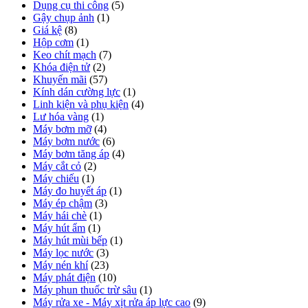
Dụng cụ thi công
(5)
Gậy chụp ảnh
(1)
Giá kệ
(8)
Hộp cơm
(1)
Keo chít mạch
(7)
Khóa điện tử
(2)
Khuyến mãi
(57)
Kính dán cường lực
(1)
Linh kiện và phụ kiện
(4)
Lư hóa vàng
(1)
Máy bơm mỡ
(4)
Máy bơm nước
(6)
Máy bơm tăng áp
(4)
Máy cắt cỏ
(2)
Máy chiếu
(1)
Máy đo huyết áp
(1)
Máy ép chậm
(3)
Máy hái chè
(1)
Máy hút ẩm
(1)
Máy hút mùi bếp
(1)
Máy lọc nước
(3)
Máy nén khí
(23)
Máy phát điện
(10)
Máy phun thuốc trừ sâu
(1)
Máy rửa xe - Máy xịt rửa áp lực cao
(9)