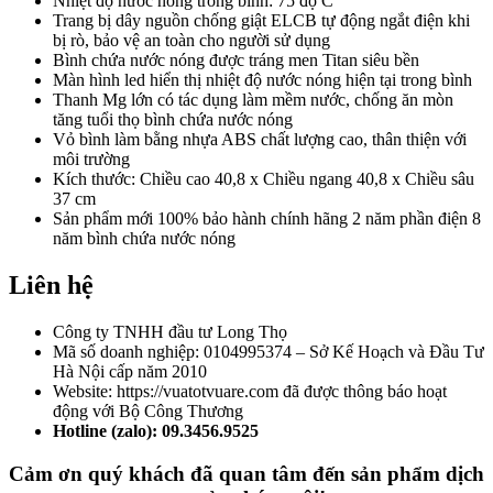
Nhiệt độ nước nóng trong bình: 75 độ C
Trang bị dây nguồn chống giật ELCB tự động ngắt điện khi
bị rò, bảo vệ an toàn cho người sử dụng
Bình chứa nước nóng được tráng men Titan siêu bền
Màn hình led hiển thị nhiệt độ nước nóng hiện tại trong bình
Thanh Mg lớn có tác dụng làm mềm nước, chống ăn mòn
tăng tuổi thọ bình chứa nước nóng
Vỏ bình làm bằng nhựa ABS chất lượng cao, thân thiện với
môi trường
Kích thước: Chiều cao 40,8 x Chiều ngang 40,8 x Chiều sâu
37 cm
Sản phẩm mới 100% bảo hành chính hãng 2 năm phần điện 8
năm bình chứa nước nóng
Liên hệ
Công ty TNHH đầu tư Long Thọ
Mã số doanh nghiệp: 0104995374 – Sở Kế Hoạch và Đầu Tư
Hà Nội cấp năm 2010
Website: https://vuatotvuare.com đã được thông báo hoạt
động với Bộ Công Thương
Hotline (zalo): 09.3456.9525
Cảm ơn quý khách đã quan tâm đến sản phẩm dịch