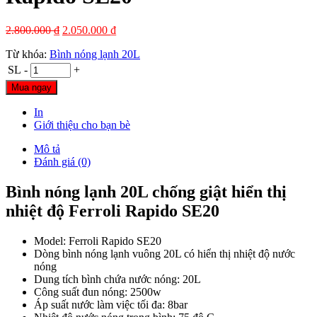
2.800.000
₫
2.050.000
₫
Từ khóa:
Bình nóng lạnh 20L
SL
-
+
Mua ngay
In
Giới thiệu cho bạn bè
Mô tả
Đánh giá (0)
Bình nóng lạnh 20L chống giật hiển thị
nhiệt độ Ferroli Rapido SE20
Model: Ferroli Rapido SE20
Dòng bình nóng lạnh vuông 20L có hiển thị nhiệt độ nước
nóng
Dung tích bình chứa nước nóng: 20L
Công suất đun nóng: 2500w
Áp suất nước làm việc tối đa: 8bar