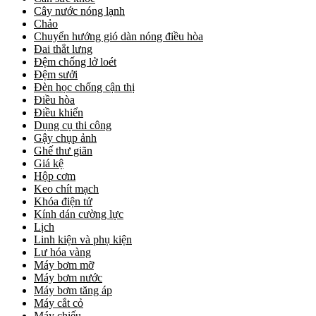
Cây nước nóng lạnh
Chảo
Chuyển hướng gió dàn nóng điều hòa
Đai thắt lưng
Đệm chống lở loét
Đệm sưởi
Đèn học chống cận thị
Điều hòa
Điều khiển
Dụng cụ thi công
Gậy chụp ảnh
Ghế thư giãn
Giá kệ
Hộp cơm
Keo chít mạch
Khóa điện tử
Kính dán cường lực
Lịch
Linh kiện và phụ kiện
Lư hóa vàng
Máy bơm mỡ
Máy bơm nước
Máy bơm tăng áp
Máy cắt cỏ
Máy chiếu