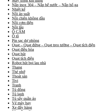
Máy xông khí dung
Nắp inox 304 – Nắp bể nước – Nắp hố ga
Nhiệt kế
Nồi áp suất
Nồi chiên không dầu
Nồi cơm điện
Nồi lẩu
Ổ CẮM
Ô tô
Pin sạc dự phòng
Quạt – Quạt đứng – Quạt treo tường – Quạt tích điện
Quạt điều hòa
Quạt hút
Quạt tích điện
Robot hút bụi lau nhà
Thang
Thẻ nhớ
Thoát sàn
Tivi
Tranh
Tủ đông
Tủ lạnh
Tủ sấy quần áo
Vé máy bay
Xe đẩy hàng