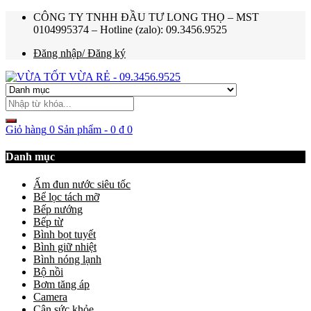
CÔNG TY TNHH ĐẦU TƯ LONG THỌ – MST
0104995374 – Hotline (zalo): 09.3456.9525
Đăng nhập/ Đăng ký
Giỏ hàng
0 Sản phẩm
-
0
₫
0
Danh mục
Ấm đun nước siêu tốc
Bể lọc tách mỡ
Bếp nướng
Bếp từ
Bình bọt tuyết
Bình giữ nhiệt
Bình nóng lạnh
Bộ nồi
Bơm tăng áp
Camera
Cân sức khỏe