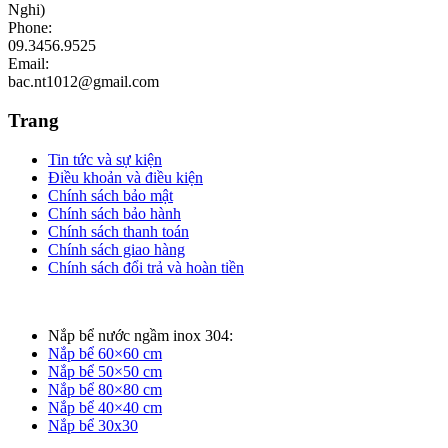
Nghi)
Phone:
09.3456.9525
Email:
bac.nt1012@gmail.com
Trang
Tin tức và sự kiện
Điều khoản và điều kiện
Chính sách bảo mật
Chính sách bảo hành
Chính sách thanh toán
Chính sách giao hàng
Chính sách đổi trả và hoàn tiền
Nắp bể nước ngầm inox 304:
Nắp bể 60×60 cm
Nắp bể 50×50 cm
Nắp bể 80×80 cm
Nắp bể 40×40 cm
Nắp bể 30x30