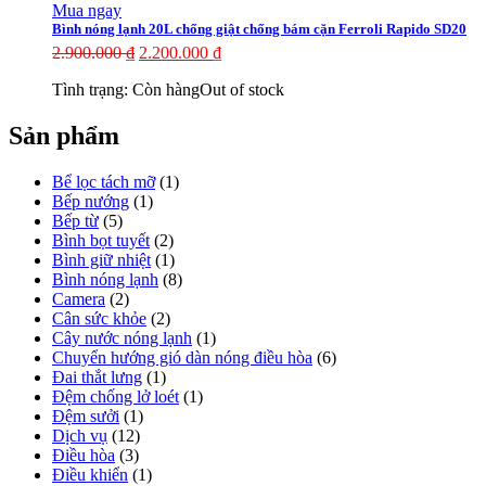
Mua ngay
Bình nóng lạnh 20L chống giật chống bám cặn Ferroli Rapido SD20
2.900.000
₫
2.200.000
₫
Tình trạng:
Còn hàng
Out of stock
Sản phẩm
Bể lọc tách mỡ
(1)
Bếp nướng
(1)
Bếp từ
(5)
Bình bọt tuyết
(2)
Bình giữ nhiệt
(1)
Bình nóng lạnh
(8)
Camera
(2)
Cân sức khỏe
(2)
Cây nước nóng lạnh
(1)
Chuyển hướng gió dàn nóng điều hòa
(6)
Đai thắt lưng
(1)
Đệm chống lở loét
(1)
Đệm sưởi
(1)
Dịch vụ
(12)
Điều hòa
(3)
Điều khiển
(1)