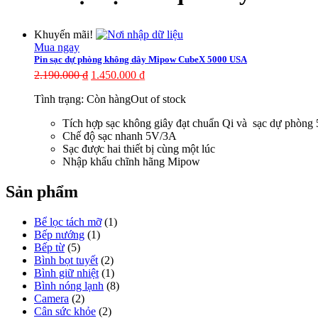
Khuyến mãi!
Mua ngay
Pin sạc dự phòng không dây Mipow CubeX 5000 USA
2.190.000
₫
1.450.000
₫
Tình trạng:
Còn hàng
Out of stock
Tích hợp sạc không giây đạt chuẩn Qi và sạc dự phòn
Chế độ sạc nhanh 5V/3A
Sạc được hai thiết bị cùng một lúc
Nhập khẩu chĩnh hãng Mipow
Sản phẩm
Bể lọc tách mỡ
(1)
Bếp nướng
(1)
Bếp từ
(5)
Bình bọt tuyết
(2)
Bình giữ nhiệt
(1)
Bình nóng lạnh
(8)
Camera
(2)
Cân sức khỏe
(2)