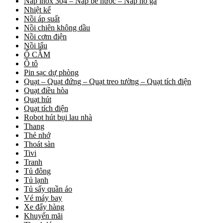
Nắp inox 304 – Nắp bể nước – Nắp hố ga
Nhiệt kế
Nồi áp suất
Nồi chiên không dầu
Nồi cơm điện
Nồi lẩu
Ổ CẮM
Ô tô
Pin sạc dự phòng
Quạt – Quạt đứng – Quạt treo tường – Quạt tích điện
Quạt điều hòa
Quạt hút
Quạt tích điện
Robot hút bụi lau nhà
Thang
Thẻ nhớ
Thoát sàn
Tivi
Tranh
Tủ đông
Tủ lạnh
Tủ sấy quần áo
Vé máy bay
Xe đẩy hàng
Khuyến mãi