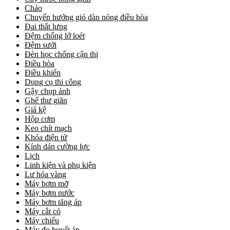
Chảo
Chuyển hướng gió dàn nóng điều hòa
Đai thắt lưng
Đệm chống lở loét
Đệm sưởi
Đèn học chống cận thị
Điều hòa
Điều khiển
Dụng cụ thi công
Gậy chụp ảnh
Ghế thư giãn
Giá kệ
Hộp cơm
Keo chít mạch
Khóa điện tử
Kính dán cường lực
Lịch
Linh kiện và phụ kiện
Lư hóa vàng
Máy bơm mỡ
Máy bơm nước
Máy bơm tăng áp
Máy cắt cỏ
Máy chiếu
Máy đo huyết áp