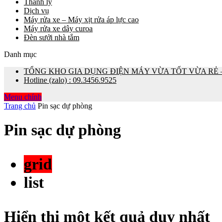
Thanh lý
Dịch vụ
Máy rửa xe – Máy xịt rửa áp lực cao
Máy rửa xe dây curoa
Đèn sưởi nhà tắm
Danh mục
TỔNG KHO GIA DỤNG ĐIỆN MÁY VỪA TỐT VỪA RẺ – 0
Hotline (zalo) : 09.3456.9525
Menu chính
Trang chủ
Pin sạc dự phòng
Pin sạc dự phòng
grid
list
Hiển thị một kết quả duy nhất