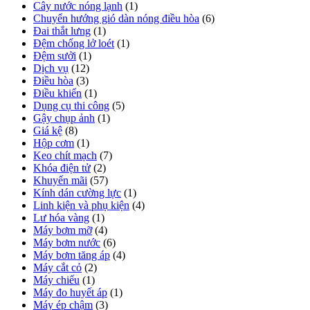
Cây nước nóng lạnh
(1)
Chuyển hướng gió dàn nóng điều hòa
(6)
Đai thắt lưng
(1)
Đệm chống lở loét
(1)
Đệm sưởi
(1)
Dịch vụ
(12)
Điều hòa
(3)
Điều khiển
(1)
Dụng cụ thi công
(5)
Gậy chụp ảnh
(1)
Giá kệ
(8)
Hộp cơm
(1)
Keo chít mạch
(7)
Khóa điện tử
(2)
Khuyến mãi
(57)
Kính dán cường lực
(1)
Linh kiện và phụ kiện
(4)
Lư hóa vàng
(1)
Máy bơm mỡ
(4)
Máy bơm nước
(6)
Máy bơm tăng áp
(4)
Máy cắt cỏ
(2)
Máy chiếu
(1)
Máy đo huyết áp
(1)
Máy ép chậm
(3)