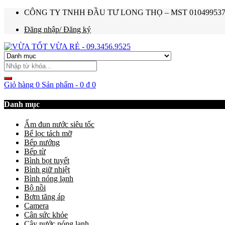
CÔNG TY TNHH ĐẦU TƯ LONG THỌ – MST 0104995374 – Ho
Đăng nhập/ Đăng ký
Giỏ hàng
0 Sản phẩm
-
0
₫
0
Danh mục
Ấm đun nước siêu tốc
Bể lọc tách mỡ
Bếp nướng
Bếp từ
Bình bọt tuyết
Bình giữ nhiệt
Bình nóng lạnh
Bộ nồi
Bơm tăng áp
Camera
Cân sức khỏe
Cây nước nóng lạnh