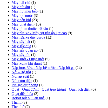
Máy hái chè
(1)
Máy hút ẩm
(1)
Máy hút mùi bếp
(1)
Máy lọc nước
(3)
Máy nén khí
(23)
Máy phát điện
(10)
Máy phun thuốc trừ sâu
(1)
Máy rửa xe - Máy xịt rửa áp lực cao
(9)
Máy rửa xe dây curoa
(12)
Máy sấy bát
(1)
Máy sấy đũa
(1)
Máy sấy quần áo
(7)
Máy sấy tóc
(1)
Máy sưởi - Quạt sưởi
(5)
Máy xông khí dung
(1)
Nắp inox 304 - Nắp bể nước - Nắp hố ga
(24)
Nồi - Bộ nồi
(1)
Nồi áp suất
(1)
Nồi cơm điện
(1)
Pin sạc dự phòng
(1)
Quạt - Quạt đứng - Quạt treo tường - Quạt tích điện
(6)
Quạt điều hòa
(2)
Robot hút bụi lau nhà
(1)
Thang
(3)
Thẻ nhớ
(2)