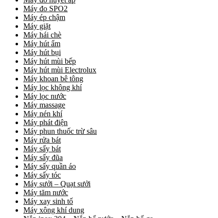
Máy đo SPO2
Máy ép chậm
Máy giặt
Máy hái chè
Máy hút ẩm
Máy hút bụi
Máy hút mùi bếp
Máy hút mùi Electrolux
Máy khoan bê tông
Máy lọc không khí
Máy lọc nước
Máy massage
Máy nén khí
Máy phát điện
Máy phun thuốc trừ sâu
Máy rửa bát
Máy sấy bát
Máy sấy đũa
Máy sấy quần áo
Máy sấy tóc
Máy sưởi – Quạt sưởi
Máy tăm nước
Máy xay sinh tố
Máy xông khí dung