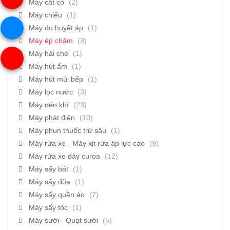
Máy cắt cỏ
(2)
Máy chiếu
(1)
Máy đo huyết áp
(1)
Máy ép chậm
(3)
Máy hái chè
(1)
Máy hút ẩm
(1)
Máy hút mùi bếp
(1)
Máy lọc nước
(3)
Máy nén khí
(23)
Máy phát điện
(10)
Máy phun thuốc trừ sâu
(1)
Máy rửa xe - Máy xịt rửa áp lực cao
(9)
Máy rửa xe dây curoa
(12)
Máy sấy bát
(1)
Máy sấy đũa
(1)
Máy sấy quần áo
(7)
Máy sấy tóc
(1)
Máy sưởi - Quạt sưởi
(5)