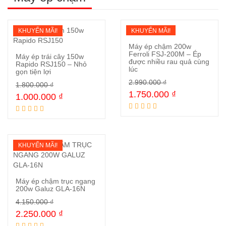
KHUYẾN MÃI!
KHUYẾN MÃI!
Máy ép chậm 200w
Ferroli FSJ-200M – Ép
Máy ép trái cây 150w
được nhiều rau quả cùng
Rapido RSJ150 – Nhỏ
lúc
gọn tiện lợi
Mua ngay
2.990.000
₫
Mua ngay
1.800.000
₫
1.750.000
₫
1.000.000
₫
KHUYẾN MÃI!
Máy ép chậm trục ngang
200w Galuz GLA-16N
4.150.000
₫
Mua ngay
2.250.000
₫