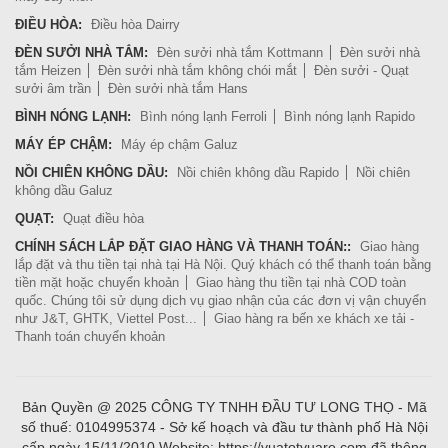
ĐIỀU HÒA:
Điều hòa Dairry
ĐÈN SƯỞI NHÀ TẮM:
Đèn sưởi nhà tắm Kottmann
Đèn sưởi nhà
tắm Heizen
Đèn sưởi nhà tắm không chói mắt
Đèn sưởi - Quạt
sưởi âm trần
Đèn sưởi nhà tắm Hans
BÌNH NÓNG LẠNH:
Bình nóng lạnh Ferroli
Bình nóng lạnh Rapido
MÁY ÉP CHẬM:
Máy ép chậm Galuz
NỒI CHIÊN KHÔNG DẦU:
Nồi chiên không dầu Rapido
Nồi chiên
không dầu Galuz
QUẠT:
Quạt điều hòa
CHÍNH SÁCH LẮP ĐẶT GIAO HÀNG VÀ THANH TOÁN::
Giao hàng
lắp đặt và thu tiền tại nhà tại Hà Nội. Quý khách có thể thanh toán bằng
tiền mặt hoặc chuyển khoản
Giao hàng thu tiền tại nhà COD toàn
quốc. Chúng tôi sử dụng dịch vụ giao nhận của các đơn vị vận chuyển
như J&T, GHTK, Viettel Post...
Giao hàng ra bến xe khách xe tải -
Thanh toán chuyển khoản
Bản Quyền @ 2025 CÔNG TY TNHH ĐẦU TƯ LONG THỌ - Mã
số thuế: 0104995374 - Sở kế hoạch và đầu tư thành phố Hà Nội
cấp ngày 15/11/2010 Website: https://vuatotvuare.com đã thông