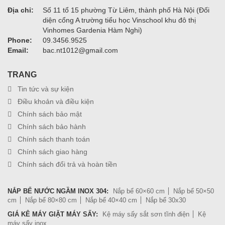
Địa chỉ:
Số 11 tổ 15 phường Từ Liêm, thành phố Hà Nội (Đối
diện cổng A trường tiểu học Vinschool khu đô thị
Vinhomes Gardenia Hàm Nghi)
Phone:
09.3456.9525
Email:
bac.nt1012@gmail.com
TRANG
Tin tức và sự kiện
Điều khoản và điều kiện
Chính sách bảo mật
Chính sách bảo hành
Chính sách thanh toán
Chính sách giao hàng
Chính sách đổi trả và hoàn tiền
NẮP BỂ NƯỚC NGẦM INOX 304:
Nắp bể 60×60 cm
Nắp bể 50×50
cm
Nắp bể 80×80 cm
Nắp bể 40×40 cm
Nắp bể 30x30
GIÁ KÊ MÁY GIẶT MÁY SẤY:
Kệ máy sấy sắt sơn tĩnh điện
Kệ
máy sấy inox