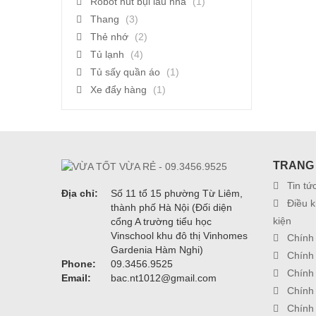
Robot hút bụi lau nhà
(1)
Thang
(3)
Thẻ nhớ
(2)
Tủ lạnh
(4)
Tủ sấy quần áo
(1)
Xe đẩy hàng
(1)
TRANG
Tin tứ
Địa chỉ:
Số 11 tổ 15 phường Từ Liêm,
Điều k
thành phố Hà Nội (Đối diện
kiện
cổng A trường tiểu học
Vinschool khu đô thị Vinhomes
Chính
Gardenia Hàm Nghi)
Chính
Phone:
09.3456.9525
Chính
Email:
bac.nt1012@gmail.com
Chính
Chính 