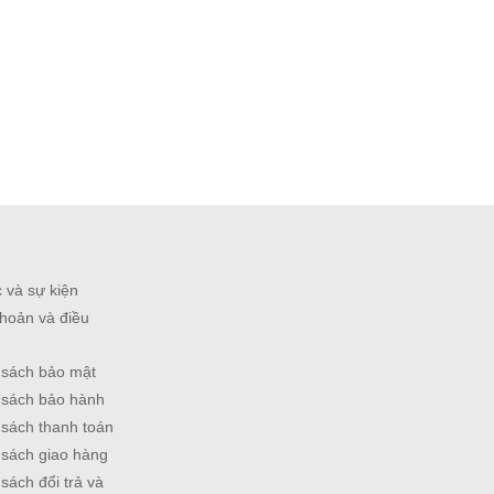
c và sự kiện
hoản và điều
 sách bảo mật
 sách bảo hành
 sách thanh toán
 sách giao hàng
sách đổi trả và