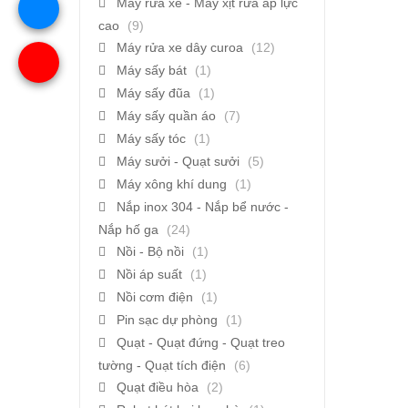
Máy rửa xe - Máy xịt rửa áp lực
cao
(9)
Máy rửa xe dây curoa
(12)
Máy sấy bát
(1)
Máy sấy đũa
(1)
Máy sấy quần áo
(7)
Máy sấy tóc
(1)
Máy sưởi - Quạt sưởi
(5)
Máy xông khí dung
(1)
Nắp inox 304 - Nắp bể nước -
Nắp hố ga
(24)
Nồi - Bộ nồi
(1)
Nồi áp suất
(1)
Nồi cơm điện
(1)
Pin sạc dự phòng
(1)
Quạt - Quạt đứng - Quạt treo
tường - Quạt tích điện
(6)
Quạt điều hòa
(2)