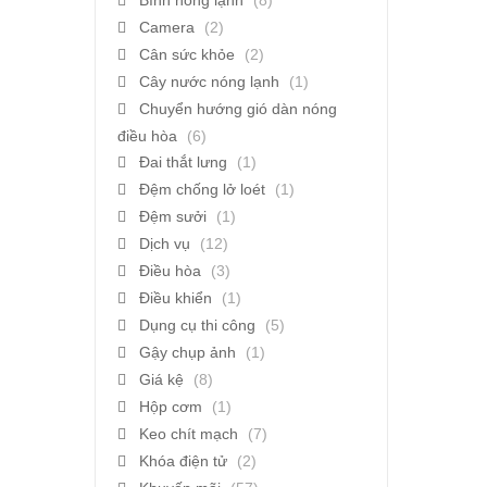
Bình nóng lạnh
(8)
Camera
(2)
Cân sức khỏe
(2)
Cây nước nóng lạnh
(1)
Chuyển hướng gió dàn nóng
điều hòa
(6)
Đai thắt lưng
(1)
Đệm chống lở loét
(1)
Đệm sưởi
(1)
Dịch vụ
(12)
Điều hòa
(3)
Điều khiển
(1)
Dụng cụ thi công
(5)
Gậy chụp ảnh
(1)
Giá kệ
(8)
Hộp cơm
(1)
Keo chít mạch
(7)
Khóa điện tử
(2)