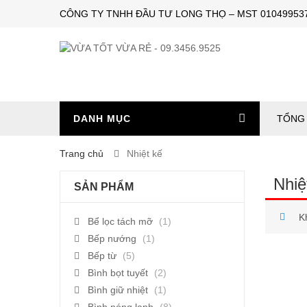
CÔNG TY TNHH ĐẦU TƯ LONG THỌ – MST 0104995374 – 
DANH MỤC
TỔNG 
Trang chủ
Nhiệt kế
Nhiệ
SẢN PHẨM
K
Bể lọc tách mỡ
(1)
Bếp nướng
(1)
Bếp từ
(5)
Bình bọt tuyết
(2)
Bình giữ nhiệt
(1)