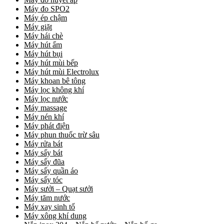
Máy đo SPO2
Máy ép chậm
Máy giặt
Máy hái chè
Máy hút ẩm
Máy hút bụi
Máy hút mùi bếp
Máy hút mùi Electrolux
Máy khoan bê tông
Máy lọc không khí
Máy lọc nước
Máy massage
Máy nén khí
Máy phát điện
Máy phun thuốc trừ sâu
Máy rửa bát
Máy sấy bát
Máy sấy đũa
Máy sấy quần áo
Máy sấy tóc
Máy sưởi – Quạt sưởi
Máy tăm nước
Máy xay sinh tố
Máy xông khí dung