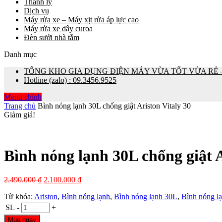
Thanh lý
Dịch vụ
Máy rửa xe – Máy xịt rửa áp lực cao
Máy rửa xe dây curoa
Đèn sưởi nhà tắm
Danh mục
TỔNG KHO GIA DỤNG ĐIỆN MÁY VỪA TỐT VỪA RẺ – 0
Hotline (zalo) : 09.3456.9525
Menu chính
Trang chủ
Bình nóng lạnh 30L chống giật Ariston Vitaly 30
Giảm giá!
Bình nóng lạnh 30L chống giật A
2.490.000
₫
2.100.000
₫
Từ khóa:
Ariston
,
Bình nóng lạnh
,
Bình nóng lạnh 30L
,
Bình nóng lạ
SL
-
+
Mua ngay