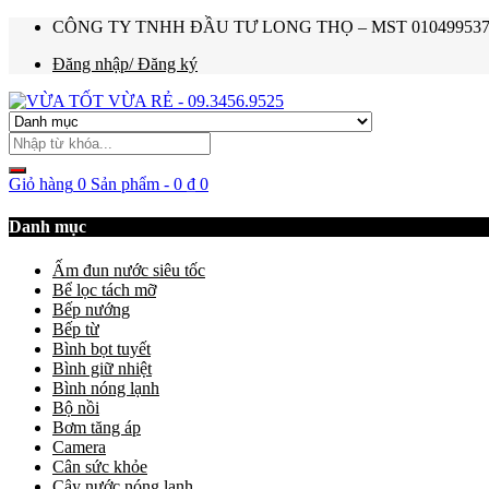
CÔNG TY TNHH ĐẦU TƯ LONG THỌ – MST 0104995374 – Ho
Đăng nhập/ Đăng ký
Giỏ hàng
0 Sản phẩm
-
0
₫
0
Danh mục
Ấm đun nước siêu tốc
Bể lọc tách mỡ
Bếp nướng
Bếp từ
Bình bọt tuyết
Bình giữ nhiệt
Bình nóng lạnh
Bộ nồi
Bơm tăng áp
Camera
Cân sức khỏe
Cây nước nóng lạnh