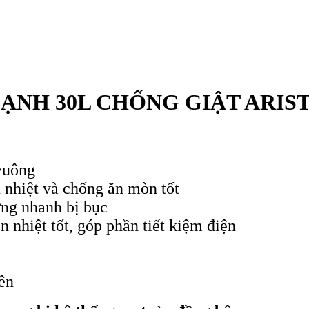
ẠNH 30L CHỐNG GIẬT ARIST
vuông
 nhiệt và chống ăn mòn tốt
ờng nhanh bị bục
n nhiệt tốt, góp phần tiết kiệm điện
ên