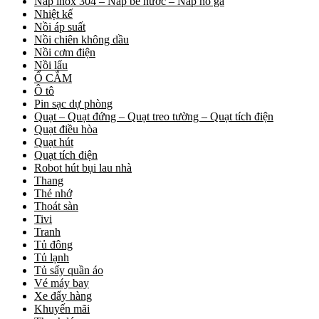
Nắp inox 304 – Nắp bể nước – Nắp hố ga
Nhiệt kế
Nồi áp suất
Nồi chiên không dầu
Nồi cơm điện
Nồi lẩu
Ổ CẮM
Ô tô
Pin sạc dự phòng
Quạt – Quạt đứng – Quạt treo tường – Quạt tích điện
Quạt điều hòa
Quạt hút
Quạt tích điện
Robot hút bụi lau nhà
Thang
Thẻ nhớ
Thoát sàn
Tivi
Tranh
Tủ đông
Tủ lạnh
Tủ sấy quần áo
Vé máy bay
Xe đẩy hàng
Khuyến mãi