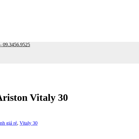
9.3456.9525
riston Vitaly 30
nh giá rẻ
,
Vitaly 30