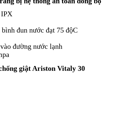
trang bị hệ thống an toàn đồng bộ
 IPX
i bình đun nước đạt 75 độC
 vào đường nước lạnh
8mpa
hống giật Ariston Vitaly 30