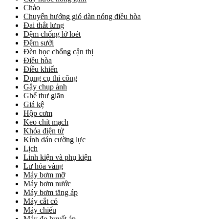
Chảo
Chuyển hướng gió dàn nóng điều hòa
Đai thắt lưng
Đệm chống lở loét
Đệm sưởi
Đèn học chống cận thị
Điều hòa
Điều khiển
Dụng cụ thi công
Gậy chụp ảnh
Ghế thư giãn
Giá kệ
Hộp cơm
Keo chít mạch
Khóa điện tử
Kính dán cường lực
Lịch
Linh kiện và phụ kiện
Lư hóa vàng
Máy bơm mỡ
Máy bơm nước
Máy bơm tăng áp
Máy cắt cỏ
Máy chiếu
Máy đo huyết áp