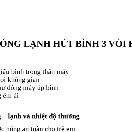
ÓNG LẠNH HÚT BÌNH 3 VÒI 
giấu bình trong thân máy
ọi không gian
hư dòng máy úp bình
g êm ái
 – lạnh và nhiệt độ thường
ước nóng an toàn cho trẻ em