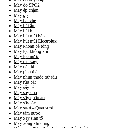
Máy đo SPO2
Máy ép chậm
Máy giặt
Máy hái chè
Máy hút ẩm
Máy hút bụi
Máy hút mùi bếp
Máy hút mùi Electrolux
Máy khoan bê tông
Máy lọc không khí
Máy lọc nước
Máy massage
Máy nén khí
Máy phát điện
Máy phun thuốc trừ sâu
Máy rửa bát
Máy sấy bát
Máy sấy đũa
Máy sấy quần áo
Máy sấy tóc
Máy sưởi – Quạt sưởi
Máy tăm nước
Máy xay sinh tố
Máy xông khí dung