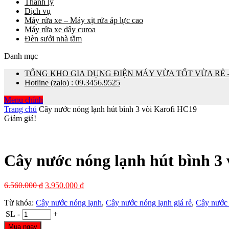
Thanh lý
Dịch vụ
Máy rửa xe – Máy xịt rửa áp lực cao
Máy rửa xe dây curoa
Đèn sưởi nhà tắm
Danh mục
TỔNG KHO GIA DỤNG ĐIỆN MÁY VỪA TỐT VỪA RẺ – 0
Hotline (zalo) : 09.3456.9525
Menu chính
Trang chủ
Cây nước nóng lạnh hút bình 3 vòi Karofi HC19
Giảm giá!
Cây nước nóng lạnh hút bình 3
6.560.000
₫
3.950.000
₫
Từ khóa:
Cây nước nóng lạnh
,
Cây nước nóng lạnh giá rẻ
,
Cây nước 
SL
-
+
Mua ngay