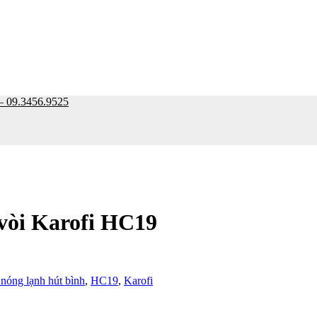
9.3456.9525
 vòi Karofi HC19
nóng lạnh hút bình
,
HC19
,
Karofi