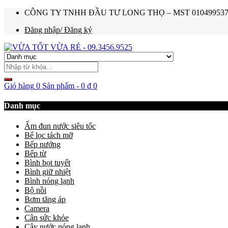
CÔNG TY TNHH ĐẦU TƯ LONG THỌ – MST 0104995374 – Ho
Đăng nhập/ Đăng ký
Giỏ hàng
0 Sản phẩm
-
0
₫
0
Danh mục
Ấm đun nước siêu tốc
Bể lọc tách mỡ
Bếp nướng
Bếp từ
Bình bọt tuyết
Bình giữ nhiệt
Bình nóng lạnh
Bộ nồi
Bơm tăng áp
Camera
Cân sức khỏe
Cây nước nóng lạnh