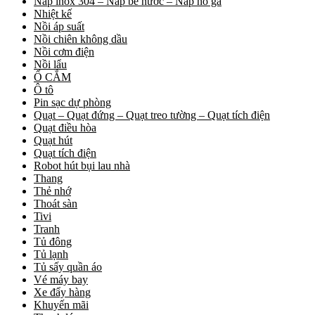
Nắp inox 304 – Nắp bể nước – Nắp hố ga
Nhiệt kế
Nồi áp suất
Nồi chiên không dầu
Nồi cơm điện
Nồi lẩu
Ổ CẮM
Ô tô
Pin sạc dự phòng
Quạt – Quạt đứng – Quạt treo tường – Quạt tích điện
Quạt điều hòa
Quạt hút
Quạt tích điện
Robot hút bụi lau nhà
Thang
Thẻ nhớ
Thoát sàn
Tivi
Tranh
Tủ đông
Tủ lạnh
Tủ sấy quần áo
Vé máy bay
Xe đẩy hàng
Khuyến mãi