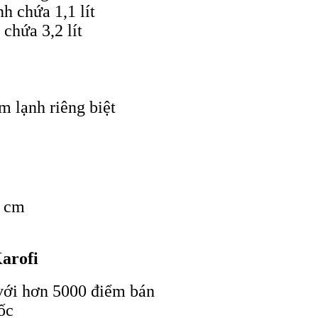
h chứa 1,1 lít
chứa 3,2 lít
m lạnh riêng biệt
5 cm
arofi
 với hơn 5000 điểm bán
ốc