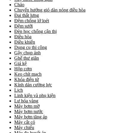
Chảo
Chuyển hướng gió dàn nóng điều hòa
Đai thắt lưng
Đệm chống lở loét
Đệm sưởi
Đèn học chống cận thị
Điều hòa
Điều khiển
Dụng cụ thi công
Gậy chụp ảnh
Ghế thư giãn
Giá kệ
Hộp cơm
Keo chít mạch
Khóa điện tử
Kính dán cường lực
Lịch
Linh kiện và phụ kiện
Lư hóa vàng
Máy bơm mỡ
Máy bơm nước
Máy bơm tăng áp
Máy cắt cỏ
Máy chiếu
Máy đo huyết áp