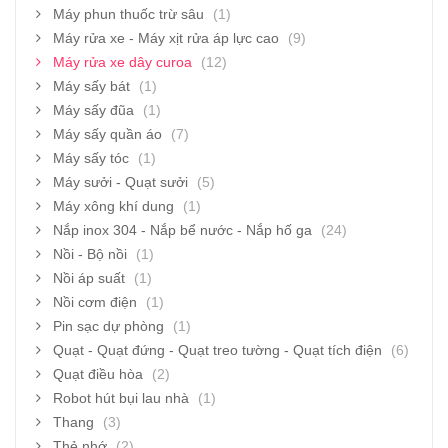
Máy phun thuốc trừ sâu
(1)
Máy rửa xe - Máy xịt rửa áp lực cao
(9)
Máy rửa xe dây curoa
(12)
Máy sấy bát
(1)
Máy sấy đũa
(1)
Máy sấy quần áo
(7)
Máy sấy tóc
(1)
Máy sưởi - Quạt sưởi
(5)
Máy xông khí dung
(1)
Nắp inox 304 - Nắp bể nước - Nắp hố ga
(24)
Nồi - Bộ nồi
(1)
Nồi áp suất
(1)
Nồi cơm điện
(1)
Pin sạc dự phòng
(1)
Quạt - Quạt đứng - Quạt treo tường - Quạt tích điện
(6)
Quạt điều hòa
(2)
Robot hút bụi lau nhà
(1)
Thang
(3)
Thẻ nhớ
(2)