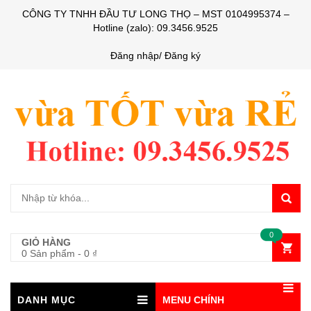
CÔNG TY TNHH ĐẦU TƯ LONG THỌ – MST 0104995374 –
Hotline (zalo): 09.3456.9525
Đăng nhập/ Đăng ký
0
GIỎ HÀNG
0 Sản phẩm
-
0
₫
DANH MỤC
MENU CHÍNH