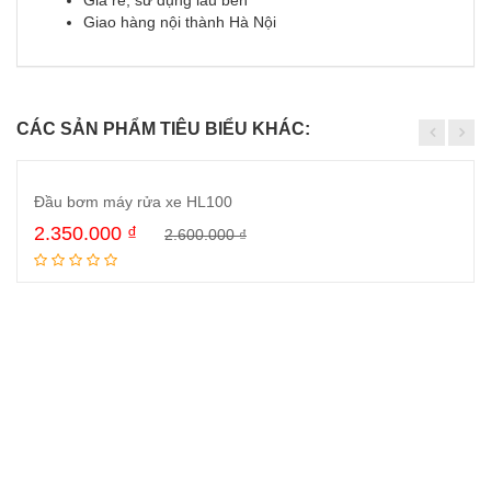
Giá rẻ, sử dụng lâu bền
Giao hàng nội thành Hà Nội
CÁC SẢN PHẨM TIÊU BIỂU KHÁC:
KHUYẾN MÃI!
Đầu bơm máy rửa xe HL100
2.350.000
₫
2.600.000
₫
Mua ngay