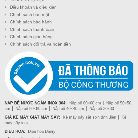
Điều khoản và điều kiện
Chính sách bảo mật
Chính sách bảo hành
Chính sách thanh toán
Chính sách giao hàng
Chính sách đổi trả và hoàn tiền
NẮP BỂ NƯỚC NGẦM INOX 304:
Nắp bể 60×60 cm
Nắp bể 50×50
cm
Nắp bể 80×80 cm
Nắp bể 40×40 cm
Nắp bể 30x30
GIÁ KÊ MÁY GIẶT MÁY SẤY:
Kệ máy sấy sắt sơn tĩnh điện
Kệ
máy sấy inox
ĐIỀU HÒA:
Điều hòa Dairry