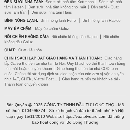
ĐÈN SƯỞI NHÀ TẮM:
Đèn sưởi nhà tắm Kottmann
Đèn sưởi nhà
tắm Heizen
Đèn sưởi nhà tắm không chói mắt
Đèn sưởi - Quạt
sưởi âm trần
Đèn sưởi nhà tắm Hans
BÌNH NÓNG LẠNH:
Bình nóng lạnh Ferroli
Bình nóng lạnh Rapido
MÁY ÉP CHẬM:
Máy ép chậm Galuz
NỒI CHIÊN KHÔNG DẦU:
Nồi chiên không dầu Rapido
Nồi chiên
không dầu Galuz
QUẠT:
Quạt điều hòa
CHÍNH SÁCH LẮP ĐẶT GIAO HÀNG VÀ THANH TOÁN::
Giao hàng
lắp đặt và thu tiền tại nhà tại Hà Nội. Quý khách có thể thanh toán bằng
tiền mặt hoặc chuyển khoản
Giao hàng thu tiền tại nhà COD toàn
quốc. Chúng tôi sử dụng dịch vụ giao nhận của các đơn vị vận chuyển
như J&T, GHTK, Viettel Post...
Giao hàng ra bến xe khách xe tải -
Thanh toán chuyển khoản
Bản Quyền @ 2025 CÔNG TY TNHH ĐẦU TƯ LONG THỌ - Mã
số thuế: 0104995374 - Sở kế hoạch và đầu tư thành phố Hà Nội
cấp ngày 15/11/2010 Website: https://vuatotvuare.com đã thông
báo hoạt động với Bộ Công Thương