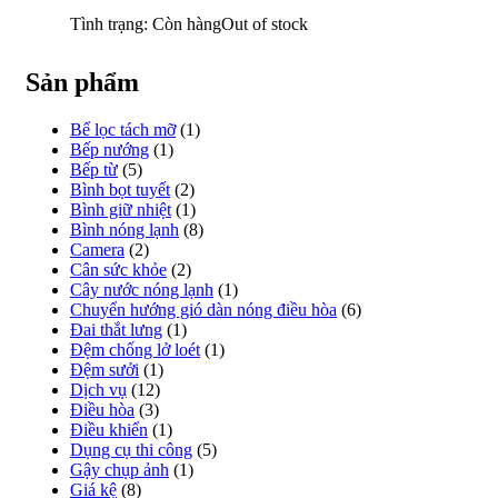
Tình trạng:
Còn hàng
Out of stock
Sản phẩm
Bể lọc tách mỡ
(1)
Bếp nướng
(1)
Bếp từ
(5)
Bình bọt tuyết
(2)
Bình giữ nhiệt
(1)
Bình nóng lạnh
(8)
Camera
(2)
Cân sức khỏe
(2)
Cây nước nóng lạnh
(1)
Chuyển hướng gió dàn nóng điều hòa
(6)
Đai thắt lưng
(1)
Đệm chống lở loét
(1)
Đệm sưởi
(1)
Dịch vụ
(12)
Điều hòa
(3)
Điều khiển
(1)
Dụng cụ thi công
(5)
Gậy chụp ảnh
(1)
Giá kệ
(8)