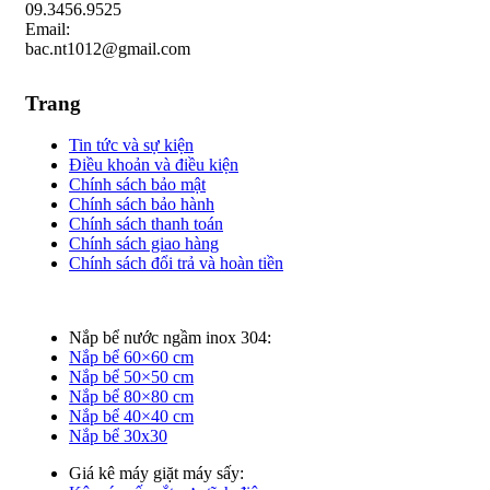
09.3456.9525
Email:
bac.nt1012@gmail.com
Trang
Tin tức và sự kiện
Điều khoản và điều kiện
Chính sách bảo mật
Chính sách bảo hành
Chính sách thanh toán
Chính sách giao hàng
Chính sách đổi trả và hoàn tiền
Nắp bể nước ngầm inox 304:
Nắp bể 60×60 cm
Nắp bể 50×50 cm
Nắp bể 80×80 cm
Nắp bể 40×40 cm
Nắp bể 30x30
Giá kê máy giặt máy sấy: