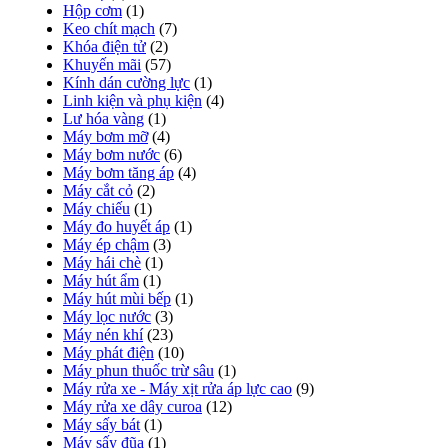
Hộp cơm
(1)
Keo chít mạch
(7)
Khóa điện tử
(2)
Khuyến mãi
(57)
Kính dán cường lực
(1)
Linh kiện và phụ kiện
(4)
Lư hóa vàng
(1)
Máy bơm mỡ
(4)
Máy bơm nước
(6)
Máy bơm tăng áp
(4)
Máy cắt cỏ
(2)
Máy chiếu
(1)
Máy đo huyết áp
(1)
Máy ép chậm
(3)
Máy hái chè
(1)
Máy hút ẩm
(1)
Máy hút mùi bếp
(1)
Máy lọc nước
(3)
Máy nén khí
(23)
Máy phát điện
(10)
Máy phun thuốc trừ sâu
(1)
Máy rửa xe - Máy xịt rửa áp lực cao
(9)
Máy rửa xe dây curoa
(12)
Máy sấy bát
(1)
Máy sấy đũa
(1)