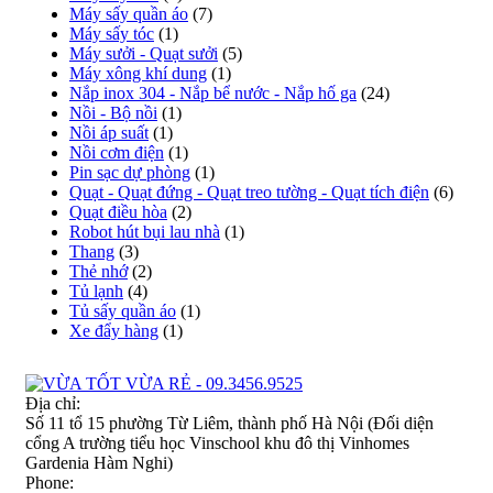
Máy sấy quần áo
(7)
Máy sấy tóc
(1)
Máy sưởi - Quạt sưởi
(5)
Máy xông khí dung
(1)
Nắp inox 304 - Nắp bể nước - Nắp hố ga
(24)
Nồi - Bộ nồi
(1)
Nồi áp suất
(1)
Nồi cơm điện
(1)
Pin sạc dự phòng
(1)
Quạt - Quạt đứng - Quạt treo tường - Quạt tích điện
(6)
Quạt điều hòa
(2)
Robot hút bụi lau nhà
(1)
Thang
(3)
Thẻ nhớ
(2)
Tủ lạnh
(4)
Tủ sấy quần áo
(1)
Xe đẩy hàng
(1)
Địa chỉ:
Số 11 tổ 15 phường Từ Liêm, thành phố Hà Nội (Đối diện
cổng A trường tiểu học Vinschool khu đô thị Vinhomes
Gardenia Hàm Nghi)
Phone: