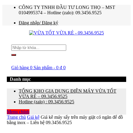
CÔNG TY TNHH ĐẦU TƯ LONG THỌ – MST
0104995374 – Hotline (zalo): 09.3456.9525
Đăng nhập/ Đăng ký
Giỏ hàng
0 Sản phẩm
-
0
₫
0
Danh mục
TỔNG KHO GIA DỤNG ĐIỆN MÁY VỪA TỐT
VỪA RẺ – 09.3456.9525
Hotline (zalo) : 09.3456.9525
Menu chính
Trang chủ
Giá kệ
Giá kê máy sấy trên máy giặt có ngăn để đồ
bằng inox – Liên hệ 09.3456.9525