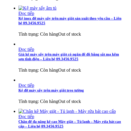
Đọc tiếp
Kệ inox đỡ máy sấy trên máy giặt sản xuất theo yêu cầu – Liên
hệ 09.3456.9525
Tình trạng:
Còn hàng
Out of stock
Đọc tiếp
Giá kê máy sấy trên máy giặt có ngăn để đồ bằng sắt mạ kẽm
sơn tĩnh điện – Liên hệ 09.3456.9525
Tình trạng:
Còn hàng
Out of stock
Đọc tiếp
Kệ đỡ máy sấy trên máy giặt treo tường
Tình trạng:
Còn hàng
Out of stock
Đọc tiếp
Chân đế đa năng kê cao Máy giặt – Tủ lạnh – Máy rửa bát cao
cấp – Liên hệ 09.3456.9525