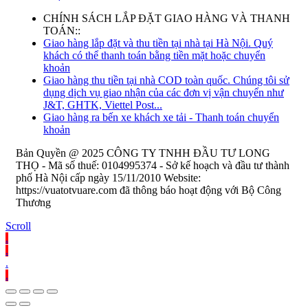
CHÍNH SÁCH LẮP ĐẶT GIAO HÀNG VÀ THANH
TOÁN::
Giao hàng lắp đặt và thu tiền tại nhà tại Hà Nội. Quý
khách có thể thanh toán bằng tiền mặt hoặc chuyển
khoản
Giao hàng thu tiền tại nhà COD toàn quốc. Chúng tôi sử
dụng dịch vụ giao nhận của các đơn vị vận chuyển như
J&T, GHTK, Viettel Post...
Giao hàng ra bến xe khách xe tải - Thanh toán chuyển
khoản
Bản Quyền @ 2025 CÔNG TY TNHH ĐẦU TƯ LONG
THỌ - Mã số thuế: 0104995374 - Sở kế hoạch và đầu tư thành
phố Hà Nội cấp ngày 15/11/2010 Website:
https://vuatotvuare.com đã thông báo hoạt động với Bộ Công
Thương
Scroll
.
.
.
.