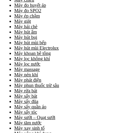
Máy đo huyết áp
Máy đo SPO2
Máy ép chậm
Máy giặt
Máy hái chè
Máy hút ẩm
Máy hút bụi
Máy hút mùi bếp
Máy hút mùi Electrolux
Máy khoan bê tông
Máy lọc không khí
Máy lọc nước
Máy massage
Máy nén khí
Máy phát điện
Máy phun thuốc trừ sâu
Máy rửa bát
Máy sấy bát
Máy sấy đũa
Máy sấy quần áo
Máy sấy tóc
Máy sưởi – Quạt sưởi
Máy tăm nước
Máy xay sinh tố