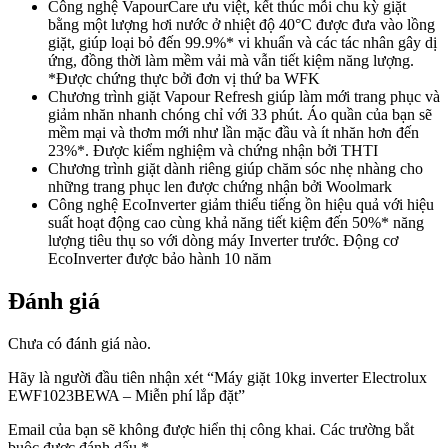
Công nghệ VapourCare ưu việt, kết thúc mỗi chu kỳ giặt
bằng một lượng hơi nước ở nhiệt độ 40°C được đưa vào lồng
giặt, giúp loại bỏ đến 99.9%* vi khuẩn và các tác nhân gây dị
ứng, đồng thời làm mềm vải mà vẫn tiết kiệm năng lượng.
*Được chứng thực bởi đơn vị thứ ba WFK
Chương trình giặt Vapour Refresh giúp làm mới trang phục và
giảm nhăn nhanh chóng chỉ với 33 phút. Áo quần của bạn sẽ
mềm mại và thơm mới như lần mặc đầu và ít nhăn hơn đến
23%*. Được kiểm nghiệm và chứng nhận bởi THTI
Chương trình giặt dành riêng giúp chăm sóc nhẹ nhàng cho
những trang phục len được chứng nhận bởi Woolmark
Công nghệ EcoInverter giảm thiểu tiếng ồn hiệu quả với hiệu
suất hoạt động cao cùng khả năng tiết kiệm đến 50%* năng
lượng tiêu thụ so với dòng máy Inverter trước. Động cơ
EcoInverter được bảo hành 10 năm
Đánh giá
Chưa có đánh giá nào.
Hãy là người đầu tiên nhận xét “Máy giặt 10kg inverter Electrolux
EWF1023BEWA – Miễn phí lắp đặt”
Email của bạn sẽ không được hiển thị công khai.
Các trường bắt
buộc được đánh dấu
*