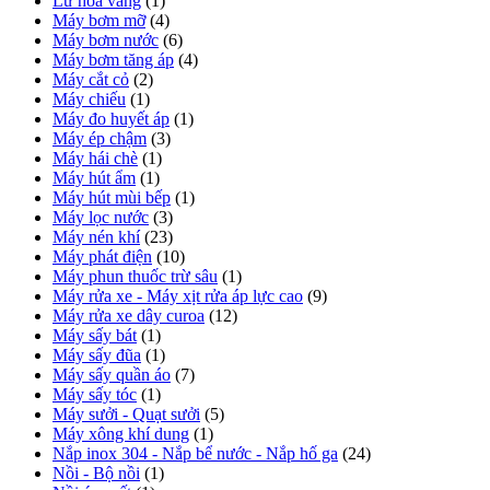
Lư hóa vàng
(1)
Máy bơm mỡ
(4)
Máy bơm nước
(6)
Máy bơm tăng áp
(4)
Máy cắt cỏ
(2)
Máy chiếu
(1)
Máy đo huyết áp
(1)
Máy ép chậm
(3)
Máy hái chè
(1)
Máy hút ẩm
(1)
Máy hút mùi bếp
(1)
Máy lọc nước
(3)
Máy nén khí
(23)
Máy phát điện
(10)
Máy phun thuốc trừ sâu
(1)
Máy rửa xe - Máy xịt rửa áp lực cao
(9)
Máy rửa xe dây curoa
(12)
Máy sấy bát
(1)
Máy sấy đũa
(1)
Máy sấy quần áo
(7)
Máy sấy tóc
(1)
Máy sưởi - Quạt sưởi
(5)
Máy xông khí dung
(1)
Nắp inox 304 - Nắp bể nước - Nắp hố ga
(24)
Nồi - Bộ nồi
(1)