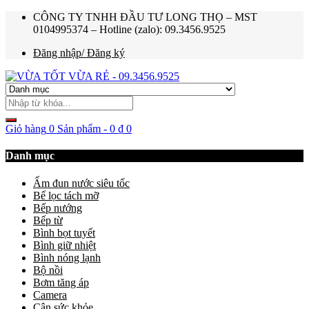
CÔNG TY TNHH ĐẦU TƯ LONG THỌ – MST
0104995374 – Hotline (zalo): 09.3456.9525
Đăng nhập/ Đăng ký
Giỏ hàng
0 Sản phẩm
-
0
₫
0
Danh mục
Ấm đun nước siêu tốc
Bể lọc tách mỡ
Bếp nướng
Bếp từ
Bình bọt tuyết
Bình giữ nhiệt
Bình nóng lạnh
Bộ nồi
Bơm tăng áp
Camera
Cân sức khỏe