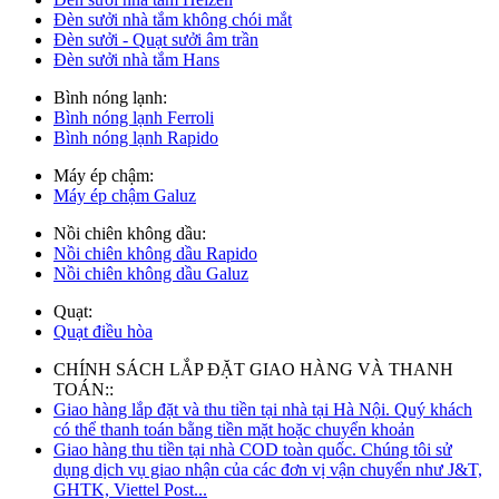
Đèn sưởi nhà tắm không chói mắt
Đèn sưởi - Quạt sưởi âm trần
Đèn sưởi nhà tắm Hans
Bình nóng lạnh:
Bình nóng lạnh Ferroli
Bình nóng lạnh Rapido
Máy ép chậm:
Máy ép chậm Galuz
Nồi chiên không dầu:
Nồi chiên không dầu Rapido
Nồi chiên không dầu Galuz
Quạt:
Quạt điều hòa
CHÍNH SÁCH LẮP ĐẶT GIAO HÀNG VÀ THANH
TOÁN::
Giao hàng lắp đặt và thu tiền tại nhà tại Hà Nội. Quý khách
có thể thanh toán bằng tiền mặt hoặc chuyển khoản
Giao hàng thu tiền tại nhà COD toàn quốc. Chúng tôi sử
dụng dịch vụ giao nhận của các đơn vị vận chuyển như J&T,
GHTK, Viettel Post...