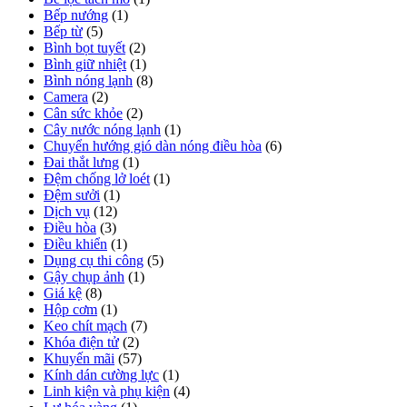
Bếp nướng
(1)
Bếp từ
(5)
Bình bọt tuyết
(2)
Bình giữ nhiệt
(1)
Bình nóng lạnh
(8)
Camera
(2)
Cân sức khỏe
(2)
Cây nước nóng lạnh
(1)
Chuyển hướng gió dàn nóng điều hòa
(6)
Đai thắt lưng
(1)
Đệm chống lở loét
(1)
Đệm sưởi
(1)
Dịch vụ
(12)
Điều hòa
(3)
Điều khiển
(1)
Dụng cụ thi công
(5)
Gậy chụp ảnh
(1)
Giá kệ
(8)
Hộp cơm
(1)
Keo chít mạch
(7)
Khóa điện tử
(2)
Khuyến mãi
(57)
Kính dán cường lực
(1)
Linh kiện và phụ kiện
(4)