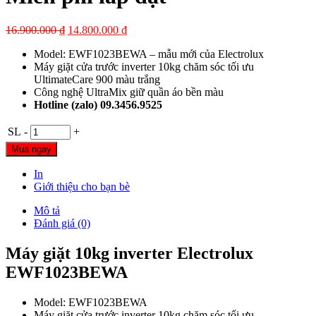
16.900.000
₫
14.800.000
₫
Model: EWF1023BEWA – mẫu mới của Electrolux
Máy giặt cửa trước inverter 10kg chăm sóc tối ưu
UltimateCare 900 màu trắng
Công nghệ UltraMix giữ quần áo bền màu
Hotline (zalo) 09.3456.9525
SL
-
+
Mua ngay
In
Giới thiệu cho bạn bè
Mô tả
Đánh giá (0)
Máy giặt 10kg inverter Electrolux
EWF1023BEWA
Model: EWF1023BEWA
Máy giặt cửa trước inverter 10kg chăm sóc tối ưu