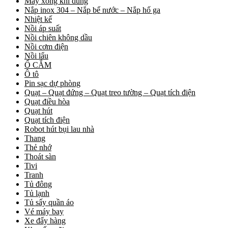
Máy xông khí dung
Nắp inox 304 – Nắp bể nước – Nắp hố ga
Nhiệt kế
Nồi áp suất
Nồi chiên không dầu
Nồi cơm điện
Nồi lẩu
Ổ CẮM
Ô tô
Pin sạc dự phòng
Quạt – Quạt đứng – Quạt treo tường – Quạt tích điện
Quạt điều hòa
Quạt hút
Quạt tích điện
Robot hút bụi lau nhà
Thang
Thẻ nhớ
Thoát sàn
Tivi
Tranh
Tủ đông
Tủ lạnh
Tủ sấy quần áo
Vé máy bay
Xe đẩy hàng