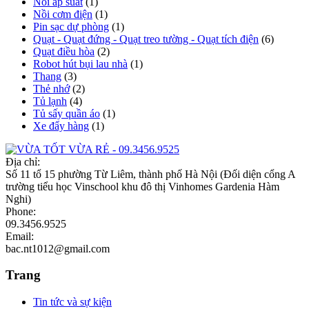
Nồi áp suất
(1)
Nồi cơm điện
(1)
Pin sạc dự phòng
(1)
Quạt - Quạt đứng - Quạt treo tường - Quạt tích điện
(6)
Quạt điều hòa
(2)
Robot hút bụi lau nhà
(1)
Thang
(3)
Thẻ nhớ
(2)
Tủ lạnh
(4)
Tủ sấy quần áo
(1)
Xe đẩy hàng
(1)
Địa chỉ:
Số 11 tổ 15 phường Từ Liêm, thành phố Hà Nội (Đối diện cổng A
trường tiểu học Vinschool khu đô thị Vinhomes Gardenia Hàm
Nghi)
Phone:
09.3456.9525
Email:
bac.nt1012@gmail.com
Trang
Tin tức và sự kiện