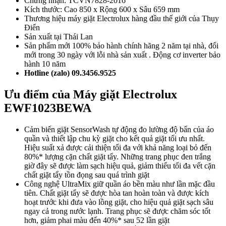
Chứng nhận: TCVN7828-2016
Kích thước: Cao 850 x Rộng 600 x Sâu 659 mm
Thương hiệu máy giặt Electrolux hàng đầu thế giới của Thụy
Điển
Sản xuất tại Thái Lan
Sản phẩm mới 100% bảo hành chính hãng 2 năm tại nhà, đổi
mới trong 30 ngày với lỗi nhà sản xuất . Động cơ inverter bảo
hành 10 năm
Hotline (zalo) 09.3456.9525
Ưu điểm của Máy giặt Electrolux
EWF1023BEWA
Cảm biến giặt SensorWash tự động đo lường độ bẩn của áo
quần và thiết lập chu kỳ giặt cho kết quả giặt tối ưu nhất.
Hiệu suất xả được cải thiện tối đa với khả năng loại bỏ đến
80%* lượng cặn chất giặt tẩy. Những trang phục đen trắng
giờ đây sẽ được làm sạch hiệu quả, giảm thiểu tối đa vết cặn
chất giặt tẩy tồn đọng sau quá trình giặt
Công nghệ UltraMix giữ quần áo bền màu như lần mặc đầu
tiên. Chất giặt tẩy sẽ được hòa tan hoàn toàn và được kích
hoạt trước khi đưa vào lồng giặt, cho hiệu quả giặt sạch sâu
ngay cả trong nước lạnh. Trang phục sẽ được chăm sóc tốt
hơn, giảm phai màu đến 40%* sau 52 lần giặt