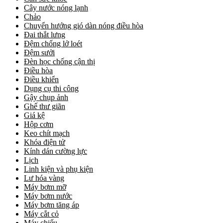
Cây nước nóng lạnh
Chảo
Chuyển hướng gió dàn nóng điều hòa
Đai thắt lưng
Đệm chống lở loét
Đệm sưởi
Đèn học chống cận thị
Điều hòa
Điều khiển
Dụng cụ thi công
Gậy chụp ảnh
Ghế thư giãn
Giá kệ
Hộp cơm
Keo chít mạch
Khóa điện tử
Kính dán cường lực
Lịch
Linh kiện và phụ kiện
Lư hóa vàng
Máy bơm mỡ
Máy bơm nước
Máy bơm tăng áp
Máy cắt cỏ
Máy chiếu