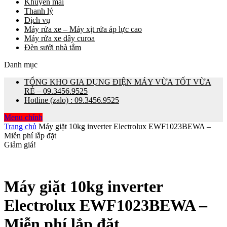
Khuyến mãi
Thanh lý
Dịch vụ
Máy rửa xe – Máy xịt rửa áp lực cao
Máy rửa xe dây curoa
Đèn sưởi nhà tắm
Danh mục
TỔNG KHO GIA DỤNG ĐIỆN MÁY VỪA TỐT VỪA
RẺ – 09.3456.9525
Hotline (zalo) : 09.3456.9525
Menu chính
Trang chủ
Máy giặt 10kg inverter Electrolux EWF1023BEWA –
Miễn phí lắp đặt
Giảm giá!
Máy giặt 10kg inverter
Electrolux EWF1023BEWA –
Miễn phí lắp đặt