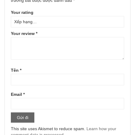
trường bắt buộc được đánh dấu
*
Your rating
Your review
*
Tên
*
Email
*
This site uses Akismet to reduce spam.
Learn how your
comment data is processed.