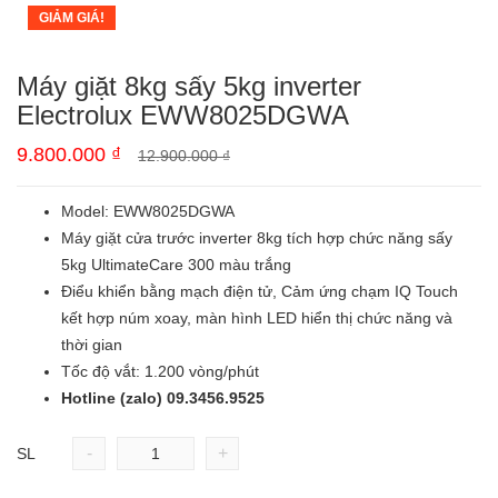
GIẢM GIÁ!
Máy giặt 8kg sấy 5kg inverter
Electrolux EWW8025DGWA
9.800.000
₫
12.900.000
₫
Model: EWW8025DGWA
Máy giặt cửa trước inverter 8kg tích hợp chức năng sấy
5kg UltimateCare 300 màu trắng
Điểu khiển bằng mạch điện tử, Cảm ứng chạm IQ Touch
kết hợp núm xoay, màn hình LED hiển thị chức năng và
thời gian
Tốc độ vắt: 1.200 vòng/phút
Hotline (zalo) 09.3456.9525
-
+
SL