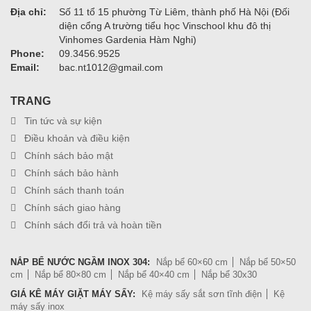
Địa chỉ:
Số 11 tổ 15 phường Từ Liêm, thành phố Hà Nội (Đối
diện cổng A trường tiểu học Vinschool khu đô thị
Vinhomes Gardenia Hàm Nghi)
Phone:
09.3456.9525
Email:
bac.nt1012@gmail.com
TRANG
Tin tức và sự kiện
Điều khoản và điều kiện
Chính sách bảo mật
Chính sách bảo hành
Chính sách thanh toán
Chính sách giao hàng
Chính sách đổi trả và hoàn tiền
NẮP BỂ NƯỚC NGẦM INOX 304:
Nắp bể 60×60 cm
Nắp bể 50×50
cm
Nắp bể 80×80 cm
Nắp bể 40×40 cm
Nắp bể 30x30
GIÁ KÊ MÁY GIẶT MÁY SẤY:
Kệ máy sấy sắt sơn tĩnh điện
Kệ
máy sấy inox