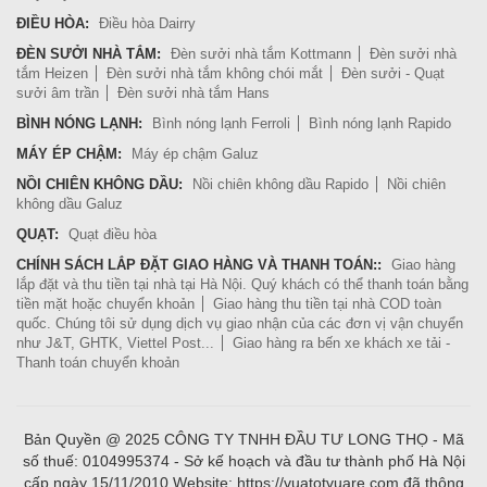
ĐIỀU HÒA:
Điều hòa Dairry
ĐÈN SƯỞI NHÀ TẮM:
Đèn sưởi nhà tắm Kottmann
Đèn sưởi nhà
tắm Heizen
Đèn sưởi nhà tắm không chói mắt
Đèn sưởi - Quạt
sưởi âm trần
Đèn sưởi nhà tắm Hans
BÌNH NÓNG LẠNH:
Bình nóng lạnh Ferroli
Bình nóng lạnh Rapido
MÁY ÉP CHẬM:
Máy ép chậm Galuz
NỒI CHIÊN KHÔNG DẦU:
Nồi chiên không dầu Rapido
Nồi chiên
không dầu Galuz
QUẠT:
Quạt điều hòa
CHÍNH SÁCH LẮP ĐẶT GIAO HÀNG VÀ THANH TOÁN::
Giao hàng
lắp đặt và thu tiền tại nhà tại Hà Nội. Quý khách có thể thanh toán bằng
tiền mặt hoặc chuyển khoản
Giao hàng thu tiền tại nhà COD toàn
quốc. Chúng tôi sử dụng dịch vụ giao nhận của các đơn vị vận chuyển
như J&T, GHTK, Viettel Post...
Giao hàng ra bến xe khách xe tải -
Thanh toán chuyển khoản
Bản Quyền @ 2025 CÔNG TY TNHH ĐẦU TƯ LONG THỌ - Mã
số thuế: 0104995374 - Sở kế hoạch và đầu tư thành phố Hà Nội
cấp ngày 15/11/2010 Website: https://vuatotvuare.com đã thông