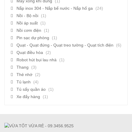
Máy xông khí dung
(1)
Nắp inox 304 - Nắp bể nước - Nắp hố ga
(24)
Nồi - Bộ nồi
(1)
Nồi áp suất
(1)
Nồi cơm điện
(1)
Pin sạc dự phòng
(1)
Quạt - Quạt đứng - Quạt treo tường - Quạt tích điện
(6)
Quạt điều hòa
(2)
Robot hút bụi lau nhà
(1)
Thang
(3)
Thẻ nhớ
(2)
Tủ lạnh
(4)
Tủ sấy quần áo
(1)
Xe đẩy hàng
(1)