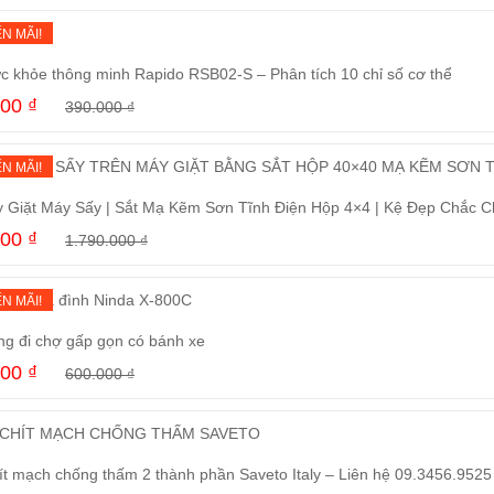
N MÃI!
c khỏe thông minh Rapido RSB02-S – Phân tích 10 chỉ số cơ thể
000
₫
390.000
₫
Mua ngay
N MÃI!
 Giặt Máy Sấy | Sắt Mạ Kẽm Sơn Tĩnh Điện Hộp 4×4 | Kệ Đẹp Chắc C
000
₫
1.790.000
₫
Mua ngay
N MÃI!
ng đi chợ gấp gọn có bánh xe
000
₫
600.000
₫
Mua ngay
ít mạch chống thấm 2 thành phần Saveto Italy – Liên hệ 09.3456.9525