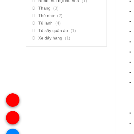
Robot hút bụi lau nhà
(1)
Thang
(3)
Thẻ nhớ
(2)
Tủ lạnh
(4)
Tủ sấy quần áo
(1)
Xe đẩy hàng
(1)