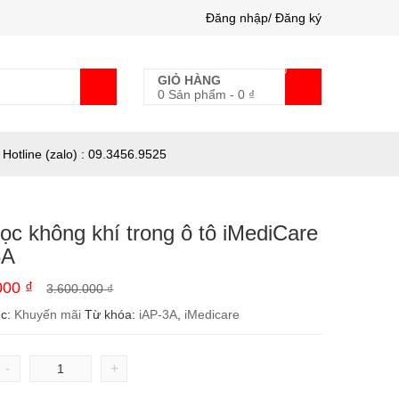
Đăng nhập/ Đăng ký
0
GIỎ HÀNG
0 Sản phẩm
-
0
₫
Hotline (zalo) : 09.3456.9525
ọc không khí trong ô tô iMediCare
3A
.000
₫
3.600.000
₫
ục:
Khuyến mãi
Từ khóa:
iAP-3A
,
iMedicare
-
+