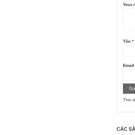
Your 
Tên
*
Emai
This s
CÁC SẢ