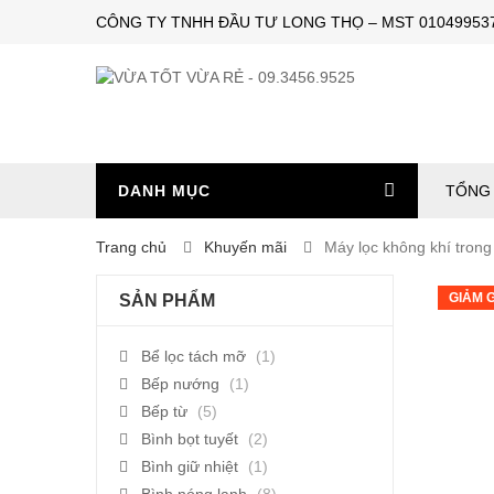
CÔNG TY TNHH ĐẦU TƯ LONG THỌ – MST 0104995374 – 
DANH MỤC
TỔNG 
Trang chủ
Khuyến mãi
Máy lọc không khí trong
GIẢM G
SẢN PHẨM
Bể lọc tách mỡ
(1)
Bếp nướng
(1)
Bếp từ
(5)
Bình bọt tuyết
(2)
Bình giữ nhiệt
(1)