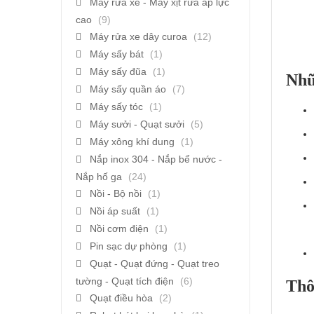
Máy rửa xe - Máy xịt rửa áp lực
cao
(9)
Máy rửa xe dây curoa
(12)
Máy sấy bát
(1)
Máy sấy đũa
(1)
Nhữ
Máy sấy quần áo
(7)
Máy sấy tóc
(1)
Máy sưởi - Quạt sưởi
(5)
Máy xông khí dung
(1)
Nắp inox 304 - Nắp bể nước -
Nắp hố ga
(24)
Nồi - Bộ nồi
(1)
Nồi áp suất
(1)
Nồi cơm điện
(1)
Pin sạc dự phòng
(1)
Quạt - Quạt đứng - Quạt treo
tường - Quạt tích điện
(6)
Thô
Quạt điều hòa
(2)