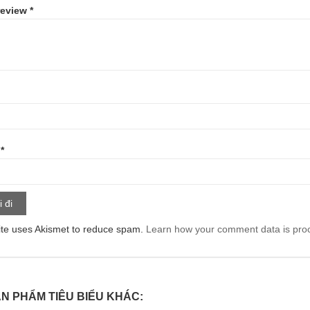
review
*
l
*
ite uses Akismet to reduce spam.
Learn how your comment data is pro
N PHẨM TIÊU BIỂU KHÁC: