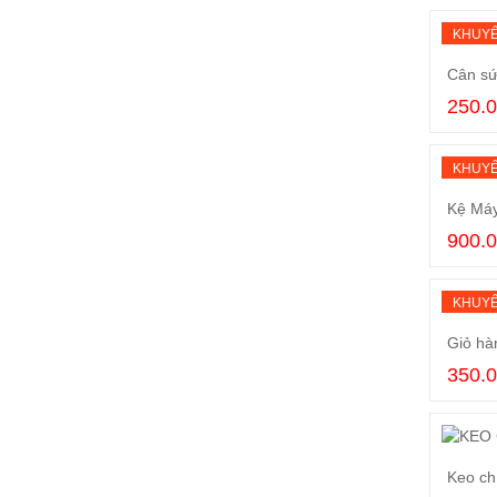
KHUYẾ
Cân sứ
250.
KHUYẾ
Kệ Máy
900.
KHUYẾ
Giỏ hà
350.
Keo ch