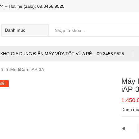
Hotline (zalo): 09.3456.9525
KHO GIA DỤNG ĐIỆN MÁY VỪA TỐT VỪA RẺ – 09.3456.9525
 ô tô iMediCare iAP-3A
Máy l
IÁ!
iAP-
1.450
Danh m
SL