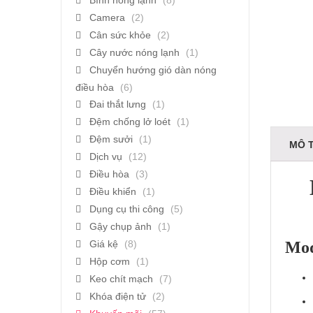
Bình nóng lạnh
(8)
Camera
(2)
Cân sức khỏe
(2)
Cây nước nóng lạnh
(1)
Chuyển hướng gió dàn nóng
điều hòa
(6)
Đai thắt lưng
(1)
Đệm chống lở loét
(1)
Đệm sưởi
(1)
MÔ 
Dịch vụ
(12)
Điều hòa
(3)
Điều khiển
(1)
Dụng cụ thi công
(5)
Gậy chụp ảnh
(1)
Giá kệ
(8)
Mod
Hộp cơm
(1)
Keo chít mạch
(7)
Khóa điện tử
(2)