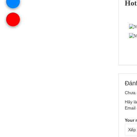
Hot
Đánh
Chưa 
Hãy là
Email 
Your 