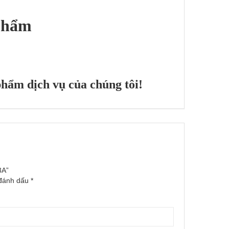
phẩm
hẩm dịch vụ của chúng tôi!
3A”
 đánh dấu
*