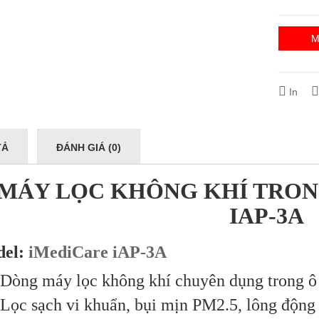
M
In
TẢ
ĐÁNH GIÁ (0)
MÁY LỌC KHÔNG KHÍ TRON
IAP-3A
el:
iMediCare iAP-3A
Dòng máy lọc không khí chuyên dụng trong ô
Lọc sạch vi khuẩn, bụi mịn PM2.5, lông động 