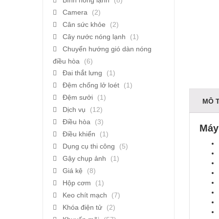
Bình nóng lạnh
(8)
Camera
(2)
Cân sức khỏe
(2)
Cây nước nóng lạnh
(1)
Chuyển hướng gió dàn nóng
điều hòa
(6)
Đai thắt lưng
(1)
Đệm chống lở loét
(1)
Đệm sưởi
(1)
MÔ 
Dịch vụ
(12)
Điều hòa
(3)
Máy
Điều khiển
(1)
Dụng cụ thi công
(5)
Gậy chụp ảnh
(1)
Giá kệ
(8)
Hộp cơm
(1)
Keo chít mạch
(7)
Khóa điện tử
(2)