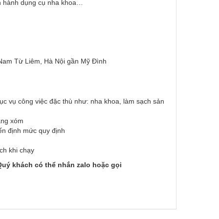
vận hành dụng cụ nha khoa…
 Nam Từ Liêm, Hà Nội gần Mỹ Đình
ục vụ công việc đặc thù như: nha khoa, làm sạch sản
àng xóm
đến định mức quy định
ch khi chạy
uý khách có thể nhắn zalo hoặc gọi