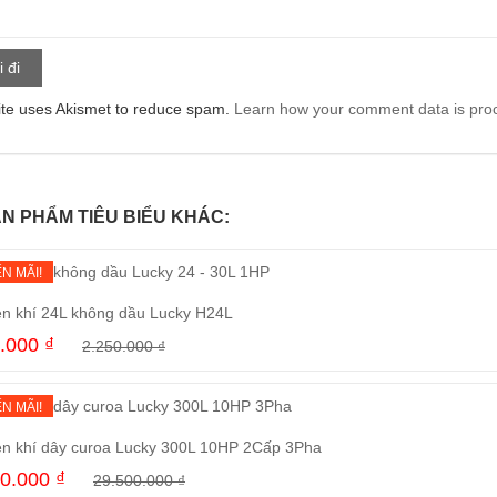
ite uses Akismet to reduce spam.
Learn how your comment data is pro
N PHẨM TIÊU BIỂU KHÁC:
N MÃI!
n khí 24L không dầu Lucky H24L
0.000
₫
2.250.000
₫
Mua ngay
N MÃI!
n khí dây curoa Lucky 300L 10HP 2Cấp 3Pha
00.000
₫
29.500.000
₫