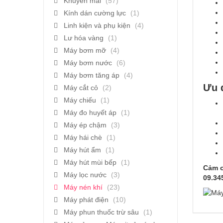
Khuyến mãi
(57)
Kính dán cường lực
(1)
Linh kiện và phụ kiện
(4)
Lư hóa vàng
(1)
Máy bơm mỡ
(4)
Máy bơm nước
(6)
Máy bơm tăng áp
(4)
Ưu 
Máy cắt cỏ
(2)
Máy chiếu
(1)
Máy đo huyết áp
(1)
Máy ép chậm
(3)
Máy hái chè
(1)
Máy hút ẩm
(1)
Máy hút mùi bếp
(1)
Cảm ơ
Máy lọc nước
(3)
09.34
Máy nén khí
(23)
Máy phát điện
(10)
Máy phun thuốc trừ sâu
(1)