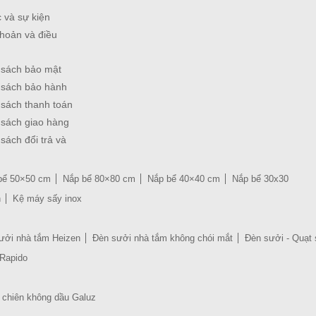
c và sự kiện
hoản và điều
 sách bảo mật
 sách bảo hành
 sách thanh toán
 sách giao hàng
sách đổi trả và
bể 50×50 cm
Nắp bể 80×80 cm
Nắp bể 40×40 cm
Nắp bể 30x30
n
Kệ máy sấy inox
ưởi nhà tắm Heizen
Đèn sưởi nhà tắm không chói mắt
Đèn sưởi - Quạt 
 Rapido
 chiên không dầu Galuz