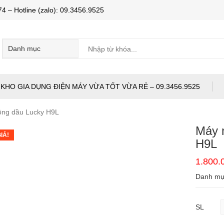
Hotline (zalo): 09.3456.9525
KHO GIA DỤNG ĐIỆN MÁY VỪA TỐT VỪA RẺ – 09.3456.9525
hông dầu Lucky H9L
Máy 
IÁ!
H9L
1.800
Danh m
SL