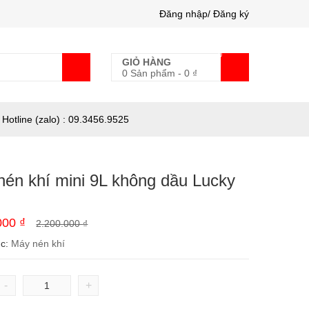
Đăng nhập/ Đăng ký
0
GIỎ HÀNG
0 Sản phẩm
-
0
₫
Hotline (zalo) : 09.3456.9525
nén khí mini 9L không dầu Lucky
.000
₫
2.200.000
₫
ục:
Máy nén khí
-
+