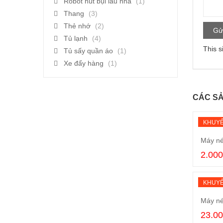
Robot hút bụi lau nhà
(1)
Thang
(3)
Thẻ nhớ
(2)
Tủ lạnh
(4)
This s
Tủ sấy quần áo
(1)
Xe đẩy hàng
(1)
CÁC SẢ
KHUYẾ
Máy né
2.00
KHUYẾ
Máy né
23.0