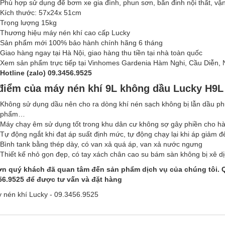
Phù hợp sử dụng để bơm xe gia đình, phun sơn, bắn đinh nội thất, 
Kích thước: 57x24x 51cm
Trọng lượng 15kg
Thương hiệu máy nén khí cao cấp Lucky
Sản phẩm mới 100% bảo hành chính hãng 6 tháng
Giao hàng ngay tại Hà Nội, giao hàng thu tiền tại nhà toàn quốc
Xem sản phẩm trực tiếp tại Vinhomes Gardenia Hàm Nghi, Cầu Diễn,
Hotline (zalo) 09.3456.9525
điểm của máy nén khí 9L không dầu Lucky H9L
Không sử dụng dầu nên cho ra dòng khí nén sạch không bị lẫn dầu ph
phẩm…
Máy chạy êm sử dụng tốt trong khu dân cư không sợ gây phiền cho h
Tự động ngắt khi đạt áp suất định mức, tự động chạy lại khi áp giảm 
Bình tank bằng thép dày, có van xả quá áp, van xả nước ngưng
Thiết kế nhỏ gọn đẹp, có tay xách chân cao su bám sàn không bị xê dị
n quý khách đã quan tâm đến sản phẩm dịch vụ của chúng tôi. Q
56.9525 để được tư vấn và đặt hàng