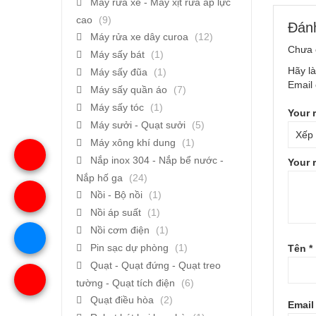
Máy rửa xe - Máy xịt rửa áp lực
cao
(9)
Đánh
Máy rửa xe dây curoa
(12)
Chưa 
Máy sấy bát
(1)
Hãy là
Máy sấy đũa
(1)
Email 
Máy sấy quần áo
(7)
Máy sấy tóc
(1)
Your 
Máy sưởi - Quạt sưởi
(5)
Máy xông khí dung
(1)
Nắp inox 304 - Nắp bể nước -
Your 
Nắp hố ga
(24)
Nồi - Bộ nồi
(1)
Nồi áp suất
(1)
Nồi cơm điện
(1)
Pin sạc dự phòng
(1)
Tên
*
Quạt - Quạt đứng - Quạt treo
tường - Quạt tích điện
(6)
Quạt điều hòa
(2)
Emai