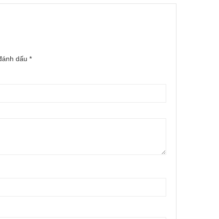
 đánh dấu
*