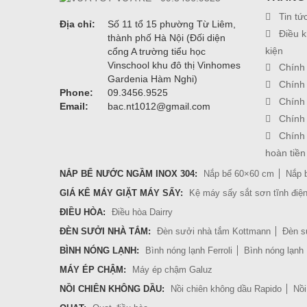
Tin tứ
Địa chỉ:
Số 11 tổ 15 phường Từ Liêm,
Điều k
thành phố Hà Nội (Đối diện
kiện
cổng A trường tiểu học
Vinschool khu đô thị Vinhomes
Chính
Gardenia Hàm Nghi)
Chính
Phone:
09.3456.9525
Chính
Email:
bac.nt1012@gmail.com
Chính
Chính 
hoàn tiền
NẮP BỂ NƯỚC NGẦM INOX 304:
Nắp bể 60×60 cm
Nắp 
GIÁ KÊ MÁY GIẶT MÁY SẤY:
Kệ máy sấy sắt sơn tĩnh điệ
ĐIỀU HÒA:
Điều hòa Dairry
ĐÈN SƯỞI NHÀ TẮM:
Đèn sưởi nhà tắm Kottmann
Đèn s
BÌNH NÓNG LẠNH:
Bình nóng lạnh Ferroli
Bình nóng lạnh
MÁY ÉP CHẬM:
Máy ép chậm Galuz
NỒI CHIÊN KHÔNG DẦU:
Nồi chiên không dầu Rapido
Nồi