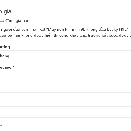
 giá
có đánh giá nào.
 người đầu tiên nhận xét “Máy nén khí mini 9L không dầu Lucky H9L”
của bạn sẽ không được hiển thị công khai.
Các trường bắt buộc được
rating
review
*
l
*