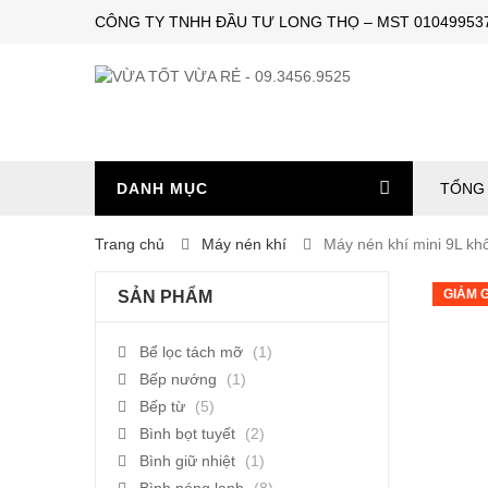
CÔNG TY TNHH ĐẦU TƯ LONG THỌ – MST 0104995374 – 
DANH MỤC
TỔNG 
Trang chủ
Máy nén khí
Máy nén khí mini 9L k
GIẢM G
SẢN PHẨM
Bể lọc tách mỡ
(1)
Bếp nướng
(1)
Bếp từ
(5)
Bình bọt tuyết
(2)
Bình giữ nhiệt
(1)