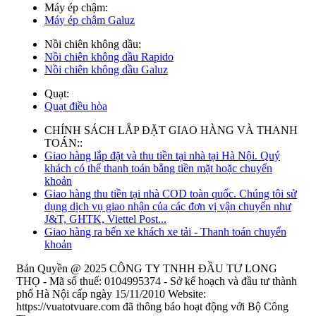
Máy ép chậm:
Máy ép chậm Galuz
Nồi chiên không dầu:
Nồi chiên không dầu Rapido
Nồi chiên không dầu Galuz
Quạt:
Quạt điều hòa
CHÍNH SÁCH LẮP ĐẶT GIAO HÀNG VÀ THANH
TOÁN::
Giao hàng lắp đặt và thu tiền tại nhà tại Hà Nội. Quý
khách có thể thanh toán bằng tiền mặt hoặc chuyển
khoản
Giao hàng thu tiền tại nhà COD toàn quốc. Chúng tôi sử
dụng dịch vụ giao nhận của các đơn vị vận chuyển như
J&T, GHTK, Viettel Post...
Giao hàng ra bến xe khách xe tải - Thanh toán chuyển
khoản
Bản Quyền @ 2025 CÔNG TY TNHH ĐẦU TƯ LONG
THỌ - Mã số thuế: 0104995374 - Sở kế hoạch và đầu tư thành
phố Hà Nội cấp ngày 15/11/2010 Website:
https://vuatotvuare.com đã thông báo hoạt động với Bộ Công