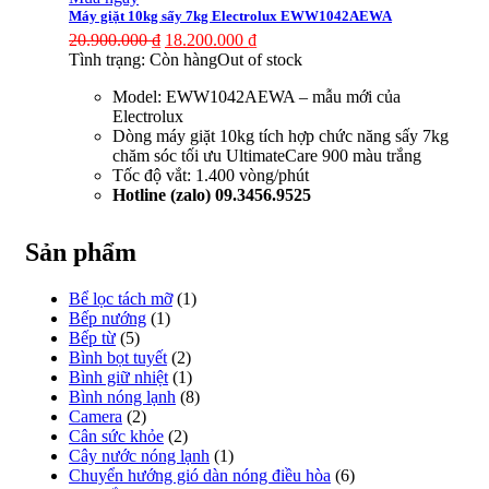
Máy giặt 10kg sấy 7kg Electrolux EWW1042AEWA
20.900.000
₫
18.200.000
₫
Tình trạng:
Còn hàng
Out of stock
Model: EWW1042AEWA – mẫu mới của
Electrolux
Dòng máy giặt 10kg tích hợp chức năng sấy 7kg
chăm sóc tối ưu UltimateCare 900 màu trắng
Tốc độ vắt: 1.400 vòng/phút
Hotline (zalo) 09.3456.9525
Sản phẩm
Bể lọc tách mỡ
(1)
Bếp nướng
(1)
Bếp từ
(5)
Bình bọt tuyết
(2)
Bình giữ nhiệt
(1)
Bình nóng lạnh
(8)
Camera
(2)
Cân sức khỏe
(2)
Cây nước nóng lạnh
(1)
Chuyển hướng gió dàn nóng điều hòa
(6)