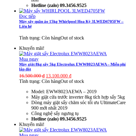
Hotline (zalo) 09.3456.9525
Đọc tiếp
Máy sấy quần áo 15kg Whirlpool Hoa Kỳ 3LWED4705FW –
Liên hệ
Tình trạng:
Còn hàng
Out of stock
Khuyến mãi!
Mua ngay
Máy giặt 8kg sấy 5kg Electrolux EWW8023AEWA – Miễn phí
lắp đặt
16.500.000
₫
13.100.000
₫
Tình trạng:
Còn hàng
Out of stock
Model: EWW8023AEWA – 2019
Máy giặt cửa trước inverter 8kg tích hợp sấy 5kg
Dòng máy giặt sấy chăm sóc tối ưu UltimateCare
900 mới nhất 2019
Công nghệ sấy ngưng tụ
Hotline (zalo) 09.3456.9525
Khuyến mãi!
Mua ngay