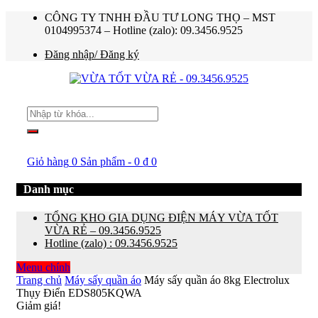
CÔNG TY TNHH ĐẦU TƯ LONG THỌ – MST
0104995374 – Hotline (zalo): 09.3456.9525
Đăng nhập/ Đăng ký
Giỏ hàng
0 Sản phẩm
-
0
₫
0
Danh mục
TỔNG KHO GIA DỤNG ĐIỆN MÁY VỪA TỐT
VỪA RẺ – 09.3456.9525
Hotline (zalo) : 09.3456.9525
Menu chính
Trang chủ
Máy sấy quần áo
Máy sấy quần áo 8kg Electrolux
Thụy Điển EDS805KQWA
Giảm giá!