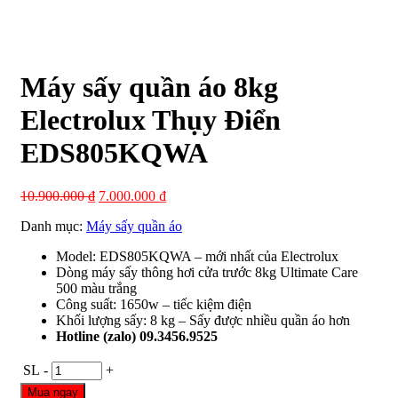
Máy sấy quần áo 8kg
Electrolux Thụy Điển
EDS805KQWA
10.900.000
₫
7.000.000
₫
Danh mục:
Máy sấy quần áo
Model: EDS805KQWA – mới nhất của Electrolux
Dòng máy sấy thông hơi cửa trước 8kg Ultimate Care
500 màu trắng
Công suất: 1650w – tiếc kiệm điện
Khối lượng sấy: 8 kg – Sấy được nhiều quần áo hơn
Hotline (zalo) 09.3456.9525
SL
-
+
Mua ngay