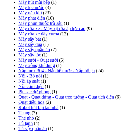
Máy hút mùi bếp
(1)
Máy lọc nước
(3)
Máy nén khí
(23)
Máy phát điện
(10)
Máy phun thuốc trừ sâu
(1)
Máy rửa xe - Máy xịt rửa áp lực cao
(9)
Máy rửa xe dây curoa
(12)
Máy sấy bát
(1)
Máy sấy đũa
(1)
Máy sấy quần áo
(7)
Máy sấy tóc
(1)
Máy sưởi - Quạt sưởi
(5)
Máy xông khí dung
(1)
Nắp inox 304 - Nắp bể nước - Nắp hố ga
(24)
Nồi - Bộ nồi
(1)
Nồi áp suất
(1)
Nồi cơm điện
(1)
Pin sạc dự phòng
(1)
Quạt - Quạt đứng - Quạt treo tường - Quạt tích điện
(6)
Quạt điều hòa
(2)
Robot hút bụi lau nhà
(1)
Thang
(3)
Thẻ nhớ
(2)
Tủ lạnh
(4)
Tủ sấy quần áo
(1)