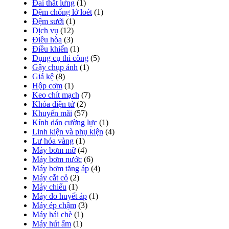
Đai thắt lưng
(1)
Đệm chống lở loét
(1)
Đệm sưởi
(1)
Dịch vụ
(12)
Điều hòa
(3)
Điều khiển
(1)
Dụng cụ thi công
(5)
Gậy chụp ảnh
(1)
Giá kệ
(8)
Hộp cơm
(1)
Keo chít mạch
(7)
Khóa điện tử
(2)
Khuyến mãi
(57)
Kính dán cường lực
(1)
Linh kiện và phụ kiện
(4)
Lư hóa vàng
(1)
Máy bơm mỡ
(4)
Máy bơm nước
(6)
Máy bơm tăng áp
(4)
Máy cắt cỏ
(2)
Máy chiếu
(1)
Máy đo huyết áp
(1)
Máy ép chậm
(3)
Máy hái chè
(1)
Máy hút ẩm
(1)