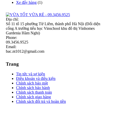
Xe đẩy hàng
(1)
Địa chỉ:
Số 11 tổ 15 phường Từ Liêm, thành phố Hà Nội (Đối diện
cổng A trường tiểu học Vinschool khu đô thị Vinhomes
Gardenia Hàm Nghi)
Phone:
09.3456.9525
Email:
bac.nt1012@gmail.com
Trang
Tin tức và sự kiện
Điều khoản và điều kiện
Chính sách bảo mật
Chính sách bảo hành
Chính sách thanh toán
Chính sách giao hàng
Chính sách đổi trả và hoàn tiền