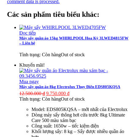
comment data is processed.
Các sản phẩm tiêu biểu khác:
Đọc tiếp
Máy sấy quần áo 15kg WHIRLPOOL Hoa Kỳ 3LWED4815FW
– Liên hệ
Tình trạng:
Còn hàng
Out of stock
Khuyến mãi!
Mua ngay
Máy sấy quần áo 8kg Electrolux Thụy Điển EDS805KQSA
12.500.000
₫
9.750.000
₫
Tình trạng:
Còn hàng
Out of stock
Model: EDS805KQSA – mới nhất của Electrolux
Dòng máy sấy thông hơi cửa trước 8kg Ultimate
Care 500 màu xám bạc
Công suất: 1650w – tiếc kiệm điện
Khối lượng sấy: 8 kg – Sấy được nhiều quần áo
hơn