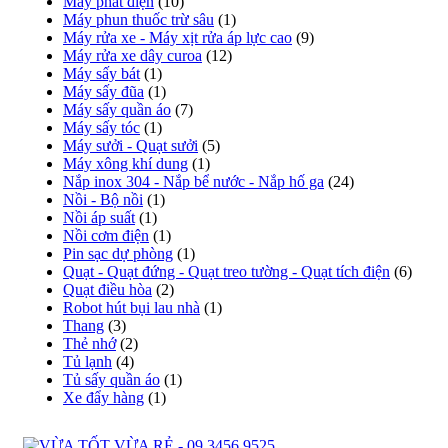
Máy phát điện
(10)
Máy phun thuốc trừ sâu
(1)
Máy rửa xe - Máy xịt rửa áp lực cao
(9)
Máy rửa xe dây curoa
(12)
Máy sấy bát
(1)
Máy sấy đũa
(1)
Máy sấy quần áo
(7)
Máy sấy tóc
(1)
Máy sưởi - Quạt sưởi
(5)
Máy xông khí dung
(1)
Nắp inox 304 - Nắp bể nước - Nắp hố ga
(24)
Nồi - Bộ nồi
(1)
Nồi áp suất
(1)
Nồi cơm điện
(1)
Pin sạc dự phòng
(1)
Quạt - Quạt đứng - Quạt treo tường - Quạt tích điện
(6)
Quạt điều hòa
(2)
Robot hút bụi lau nhà
(1)
Thang
(3)
Thẻ nhớ
(2)
Tủ lạnh
(4)
Tủ sấy quần áo
(1)
Xe đẩy hàng
(1)