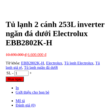
Tủ lạnh 2 cánh 253L inverter
ngăn đá dưới Electrolux
EBB2802K-H
10.690.000
₫
6.600.000
₫
Từ khóa:
EBB2802K-H
,
Electrolux
,
Tủ lạnh Electrolux
,
Tủ
lạnh giá rẻ
,
Tủ lạnh ngăn đá dưới
SL
-
+
Mua ngay
In
Giới thiệu cho bạn bè
Mô tả
Đánh giá (0)