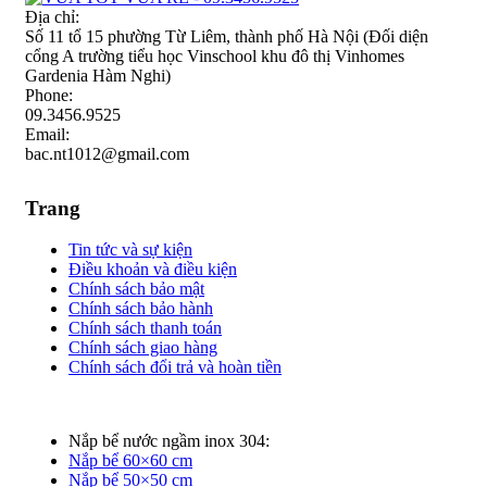
Địa chỉ:
Số 11 tổ 15 phường Từ Liêm, thành phố Hà Nội (Đối diện
cổng A trường tiểu học Vinschool khu đô thị Vinhomes
Gardenia Hàm Nghi)
Phone:
09.3456.9525
Email:
bac.nt1012@gmail.com
Trang
Tin tức và sự kiện
Điều khoản và điều kiện
Chính sách bảo mật
Chính sách bảo hành
Chính sách thanh toán
Chính sách giao hàng
Chính sách đổi trả và hoàn tiền
Nắp bể nước ngầm inox 304:
Nắp bể 60×60 cm
Nắp bể 50×50 cm