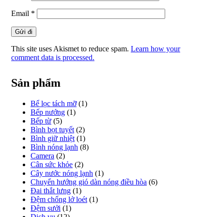
Email
*
This site uses Akismet to reduce spam.
Learn how your
comment data is processed.
Sản phẩm
Bể lọc tách mỡ
(1)
Bếp nướng
(1)
Bếp từ
(5)
Bình bọt tuyết
(2)
Bình giữ nhiệt
(1)
Bình nóng lạnh
(8)
Camera
(2)
Cân sức khỏe
(2)
Cây nước nóng lạnh
(1)
Chuyển hướng gió dàn nóng điều hòa
(6)
Đai thắt lưng
(1)
Đệm chống lở loét
(1)
Đệm sưởi
(1)
Dịch vụ
(12)