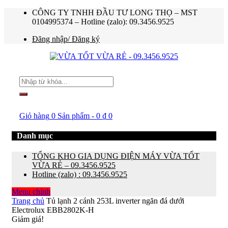
CÔNG TY TNHH ĐẦU TƯ LONG THỌ – MST
0104995374 – Hotline (zalo): 09.3456.9525
Đăng nhập/ Đăng ký
Giỏ hàng
0 Sản phẩm
-
0
₫
0
Danh mục
TỔNG KHO GIA DỤNG ĐIỆN MÁY VỪA TỐT
VỪA RẺ – 09.3456.9525
Hotline (zalo) : 09.3456.9525
Menu chính
Trang chủ
Tủ lạnh 2 cánh 253L inverter ngăn đá dưới
Electrolux EBB2802K-H
Giảm giá!