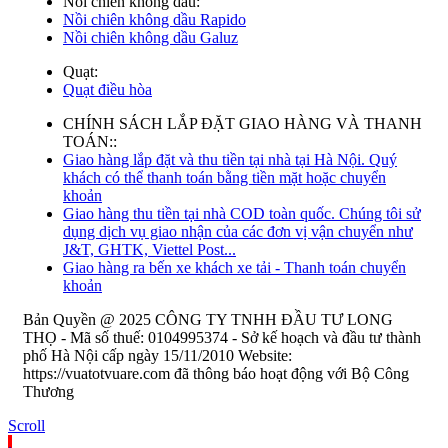
Nồi chiên không dầu:
Nồi chiên không dầu Rapido
Nồi chiên không dầu Galuz
Quạt:
Quạt điều hòa
CHÍNH SÁCH LẮP ĐẶT GIAO HÀNG VÀ THANH
TOÁN::
Giao hàng lắp đặt và thu tiền tại nhà tại Hà Nội. Quý
khách có thể thanh toán bằng tiền mặt hoặc chuyển
khoản
Giao hàng thu tiền tại nhà COD toàn quốc. Chúng tôi sử
dụng dịch vụ giao nhận của các đơn vị vận chuyển như
J&T, GHTK, Viettel Post...
Giao hàng ra bến xe khách xe tải - Thanh toán chuyển
khoản
Bản Quyền @ 2025 CÔNG TY TNHH ĐẦU TƯ LONG
THỌ - Mã số thuế: 0104995374 - Sở kế hoạch và đầu tư thành
phố Hà Nội cấp ngày 15/11/2010 Website:
https://vuatotvuare.com đã thông báo hoạt động với Bộ Công
Thương
Scroll
.