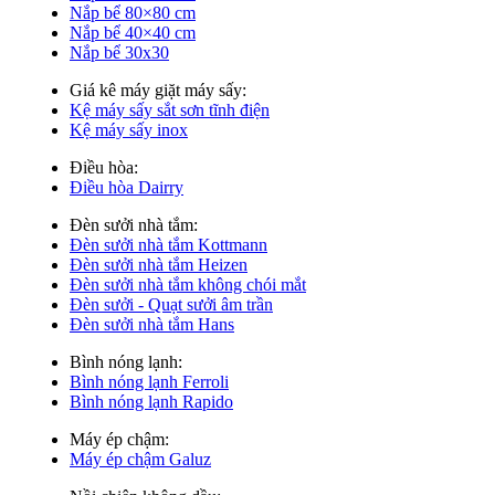
Nắp bể 80×80 cm
Nắp bể 40×40 cm
Nắp bể 30x30
Giá kê máy giặt máy sấy:
Kệ máy sấy sắt sơn tĩnh điện
Kệ máy sấy inox
Điều hòa:
Điều hòa Dairry
Đèn sưởi nhà tắm:
Đèn sưởi nhà tắm Kottmann
Đèn sưởi nhà tắm Heizen
Đèn sưởi nhà tắm không chói mắt
Đèn sưởi - Quạt sưởi âm trần
Đèn sưởi nhà tắm Hans
Bình nóng lạnh:
Bình nóng lạnh Ferroli
Bình nóng lạnh Rapido
Máy ép chậm:
Máy ép chậm Galuz