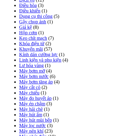
Điều hòa
(3)
Điều khiển
(1)
Dụng cụ thi công
(5)
Gậy chụp ảnh
(1)
Giá kệ
(8)
Hộp cơm
(1)
Keo chít mạch
(7)
Khóa điện tử
(2)
Khuyến mãi
(57)
Kính dán cường lực
(1)
Linh kiện và phụ kiện
(4)
Lư hóa vàng
(1)
Máy bơm mỡ
(4)
Máy bơm nước
(6)
Máy bơm tăng áp
(4)
Máy cắt cỏ
(2)
Máy chiếu
(1)
Máy đo huyết áp
(1)
Máy ép chậm
(3)
Máy hái chè
(1)
Máy hút ẩm
(1)
Máy hút mùi bếp
(1)
Máy lọc nước
(3)
Máy nén khí
(23)