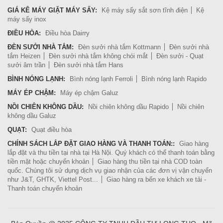
GIÁ KÊ MÁY GIẶT MÁY SẤY:
Kệ máy sấy sắt sơn tĩnh điện
Kệ
máy sấy inox
ĐIỀU HÒA:
Điều hòa Dairry
ĐÈN SƯỞI NHÀ TẮM:
Đèn sưởi nhà tắm Kottmann
Đèn sưởi nhà
tắm Heizen
Đèn sưởi nhà tắm không chói mắt
Đèn sưởi - Quạt
sưởi âm trần
Đèn sưởi nhà tắm Hans
BÌNH NÓNG LẠNH:
Bình nóng lạnh Ferroli
Bình nóng lạnh Rapido
MÁY ÉP CHẬM:
Máy ép chậm Galuz
NỒI CHIÊN KHÔNG DẦU:
Nồi chiên không dầu Rapido
Nồi chiên
không dầu Galuz
QUẠT:
Quạt điều hòa
CHÍNH SÁCH LẮP ĐẶT GIAO HÀNG VÀ THANH TOÁN::
Giao hàng
lắp đặt và thu tiền tại nhà tại Hà Nội. Quý khách có thể thanh toán bằng
tiền mặt hoặc chuyển khoản
Giao hàng thu tiền tại nhà COD toàn
quốc. Chúng tôi sử dụng dịch vụ giao nhận của các đơn vị vận chuyển
như J&T, GHTK, Viettel Post...
Giao hàng ra bến xe khách xe tải -
Thanh toán chuyển khoản