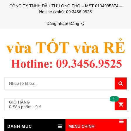
CÔNG TY TNHH ĐẦU TƯ LONG THỌ – MST 0104995374 –
Hotline (zalo): 09.3456.9525
Đăng nhập/ Đăng ký
0
GIỎ HÀNG
0 Sản phẩm
-
0
₫
DANH MỤC
MENU CHÍNH