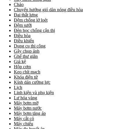
Chảo
Chuyển hướng gió dàn nóng điều hòa
Đai thắt lưng
Đệm chống lở loét
Đệm sưởi
Đèn học chống cận thị
Điều hòa
Điều khiển
Dụng cụ thi công
Gậy chụp ảnh
Ghế thư giãn
Giá kệ
Hộp cơm
Keo chít mạch
Khóa điện tử
Kính dán cường lực
Lịch
Linh kiện và phụ kiện
Lư hóa vàng
Máy bơm mỡ
Máy bơm nước
Máy bơm tăng áp
Máy cắt cỏ
Máy chiếu
Máy đo huyết áp