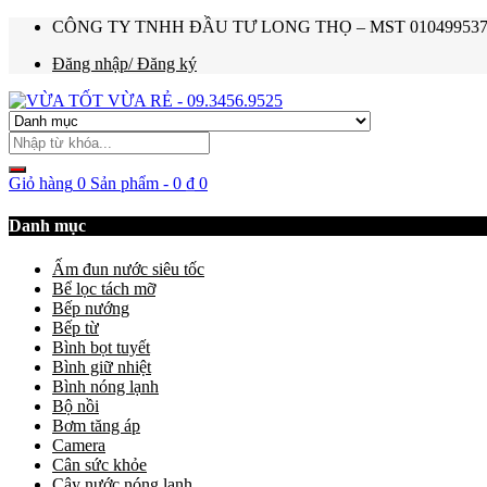
CÔNG TY TNHH ĐẦU TƯ LONG THỌ – MST 0104995374 – Ho
Đăng nhập/ Đăng ký
Giỏ hàng
0 Sản phẩm
-
0
₫
0
Danh mục
Ấm đun nước siêu tốc
Bể lọc tách mỡ
Bếp nướng
Bếp từ
Bình bọt tuyết
Bình giữ nhiệt
Bình nóng lạnh
Bộ nồi
Bơm tăng áp
Camera
Cân sức khỏe
Cây nước nóng lạnh