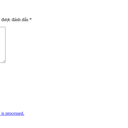
c được đánh dấu
*
is processed.