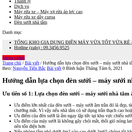
Thanh lý
Dịch vụ
Máy rửa xe – Máy xịt rửa áp lực cao
Máy rửa xe dây curoa
Đèn sưởi nhà tắm
Danh mục
TỔNG KHO GIA DỤNG ĐIỆN MÁY VỪA TỐT VỪA RẺ – 0
Hotline (zalo) : 09.3456.9525
Menu chính
Trang chủ
/
Bài viết
/
Hướng dẫn lựa chọn đèn sưởi – máy sưởi nhà t
Hướng
theo:
Nguyễn Tiến Bắc
Bài viết
0 Bình luận
Tháng Tám 6, 2021
dẫn
Hướng dẫn lựa chọn đèn sưởi – máy sưởi n
lựa
Ưu tiên số 1: Lựa chọn đèn sưởi – máy sưởi nhà tắm
chọn
Ưu điểm lớn nhất của đèn sưởi – máy sưởi âm trần đó là đẹp, t
chướng mắt. Vì vậy nếu nhà tắm có sử dụng trần thạch cao hoặ
đèn
Ưu điểm của đèn sưởi là ấm ngay lập tức tại khu vực chiếu sưở
Ưu điểm của máy sưởi là không gây chói mắt, thổi gió nóng l
sưởi
nên tốn điện hơn
Nếu phòng tắm nhỏ dưới 4m2 vào cao dưới 2m65 chúng tôi khu