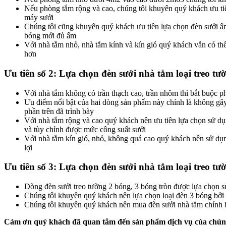
–
Nếu phòng tắm rộng và cao, chúng tôi khuyên quý khách ưu ti
máy sưởi
máy
Chúng tôi cũng khuyên quý khách ưu tiên lựa chọn đèn sưởi âm 
bóng mới đủ ấm
sưởi
Với nhà tắm nhỏ, nhà tắm kính và kín gió quý khách vẫn có thể
hơn
nhà
Ưu tiên số 2: Lựa chọn đèn sưởi nhà tắm loại treo t
tắm
Với nhà tắm không có trần thạch cao, trần nhôm thì bắt buộc ph
phù
Ưu điểm nổi bật của hai dòng sản phẩm này chính là không g
phần trên đã trình bày
hợp
Với nhà tắm rộng và cao quý khách nên ưu tiên lựa chọn sử dụn
và tùy chỉnh được mức công suất sưởi
với
Với nhà tắm kín gió, nhỏ, không quá cao quý khách nên sử dụn
lợi
gia
Ưu tiên số 3: Lựa chọn đèn sưởi nhà tắm loại treo t
đình
Dòng đèn sưởi treo tường 2 bóng, 3 bóng tròn được lựa chọn sử
Chúng tôi khuyên quý khách nên lựa chọn loại đèn 3 bóng bởi c
Chúng tôi khuyên quý khách nên mua đèn sưởi nhà tắm chính hã
Cảm ơn quý khách đã quan tâm đến sản phẩm dịch vụ của chúng t