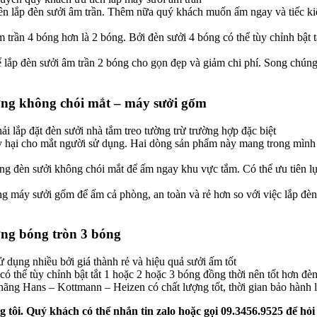
ên lắp đèn sưởi âm trần. Thêm nữa quý khách muốn ấm ngay và tiếc ki
trần 4 bóng hơn là 2 bóng. Bởi đèn sưởi 4 bóng có thể tùy chỉnh bật tắ
 lắp đèn sưởi âm trần 2 bóng cho gọn đẹp và giảm chi phí. Song chúng
ường không chói mắt – máy sưởi gốm
ải lắp đặt đèn sưởi nhà tắm treo tường trừ trường hợp đặc biệt
ây hại cho mắt người sử dụng. Hai dòng sản phẩm này mang trong mìn
g đèn sưởi không chói mắt để ấm ngay khu vực tắm. Có thể ưu tiên lựa
g máy sưởi gốm để ấm cả phòng, an toàn và rẻ hơn so với việc lắp đèn 
ường bóng tròn 3 bóng
 dụng nhiều bởi giá thành rẻ và hiệu quả sưởi ấm tốt
ó thể tùy chỉnh bật tắt 1 hoặc 2 hoặc 3 bóng đồng thời nên tốt hơn đ
ng Hans – Kottmann – Heizen có chất lượng tốt, thời gian bảo hành lâu
ôi. Quý khách có thể nhắn tin zalo hoặc gọi 09.3456.9525 để hỏi