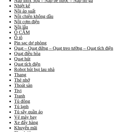
Nắp inox 304 – Nắp bể nước – Nắp hố ga
Nhiệt kế
Nồi áp suất
Nồi chiên không dầu
Nồi cơm điện
Nồi lẩu
Ổ CẮM
Ô tô
Pin sạc dự phòng
Quạt – Quạt đứng – Quạt treo tường – Quạt tích điện
Quạt điều hòa
Quạt hút
Quạt tích điện
Robot hút bụi lau nhà
Thang
Thẻ nhớ
Thoát sàn
Tivi
Tranh
Tủ đông
Tủ lạnh
Tủ sấy quần áo
Vé máy bay
Xe đẩy hàng
Khuyến mãi