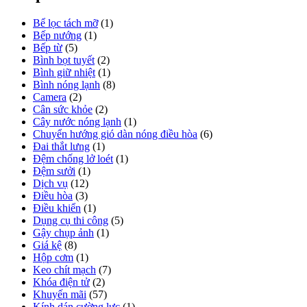
Bể lọc tách mỡ
(1)
Bếp nướng
(1)
Bếp từ
(5)
Bình bọt tuyết
(2)
Bình giữ nhiệt
(1)
Bình nóng lạnh
(8)
Camera
(2)
Cân sức khỏe
(2)
Cây nước nóng lạnh
(1)
Chuyển hướng gió dàn nóng điều hòa
(6)
Đai thắt lưng
(1)
Đệm chống lở loét
(1)
Đệm sưởi
(1)
Dịch vụ
(12)
Điều hòa
(3)
Điều khiển
(1)
Dụng cụ thi công
(5)
Gậy chụp ảnh
(1)
Giá kệ
(8)
Hộp cơm
(1)
Keo chít mạch
(7)
Khóa điện tử
(2)
Khuyến mãi
(57)
Kính dán cường lực
(1)