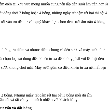
ệm điện tại khu vực mong muốn cũng nên lắp đèn sưởi âm trần hơn là
t đồng thời 2 bóng hoặc 4 bóng, những ngày rét đậm rét hại thì bật 4
 tôi vẫn ưu tiên tư vấn quý khách lựa chọn đèn sưởi âm trần 4 bóng
h những ưu điểm và nhược điểm chung cả đèn sưởi và máy sưởi như
 chọn loại sử dụng điều khiển từ xa để không phải với lên bật đèn
sưởi không chói mắt. Máy sưởi gốm có điều khiển từ xa nên rất tiện
èn 2 bóng. Những ngày rét đậm rét hại bật 3 bóng mới đủ ấm
 dài và rất có uy tín trách nhiệm với khách hàng
 tư vấn và đặt hàng