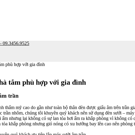
9.3456.9525
ắm phù hợp với gia đình
hà tắm phù hợp với gia đình
 âm trần
ính thẩm mỹ cao do gần như toàn bộ thân đèn được giấu âm trên trần gi
c trần nhôm, chúng tôi khuyên quý khách nên sử dụng đèn sưởi – máy 
i ấm nhưng lại không có sự lan tỏa hơi ấm ra khắp phòng vì không có 
an tỏa khắp phòng nhưng gió nóng có xu hướng bay lên cao nên phòng 
yên quý khách ưu tiên lắp máy sưởi âm trần