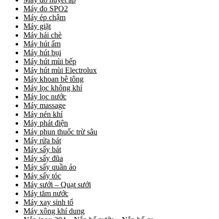
Máy đo SPO2
Máy ép chậm
Máy giặt
Máy hái chè
Máy hút ẩm
Máy hút bụi
Máy hút mùi bếp
Máy hút mùi Electrolux
Máy khoan bê tông
Máy lọc không khí
Máy lọc nước
Máy massage
Máy nén khí
Máy phát điện
Máy phun thuốc trừ sâu
Máy rửa bát
Máy sấy bát
Máy sấy đũa
Máy sấy quần áo
Máy sấy tóc
Máy sưởi – Quạt sưởi
Máy tăm nước
Máy xay sinh tố
Máy xông khí dung