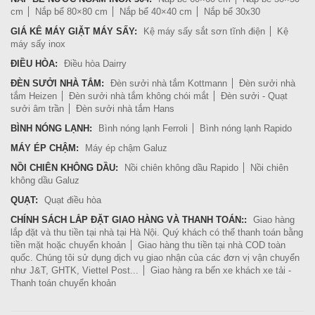
cm
Nắp bể 80×80 cm
Nắp bể 40×40 cm
Nắp bể 30x30
GIÁ KÊ MÁY GIẶT MÁY SẤY:
Kệ máy sấy sắt sơn tĩnh điện
Kệ
máy sấy inox
ĐIỀU HÒA:
Điều hòa Dairry
ĐÈN SƯỞI NHÀ TẮM:
Đèn sưởi nhà tắm Kottmann
Đèn sưởi nhà
tắm Heizen
Đèn sưởi nhà tắm không chói mắt
Đèn sưởi - Quạt
sưởi âm trần
Đèn sưởi nhà tắm Hans
BÌNH NÓNG LẠNH:
Bình nóng lạnh Ferroli
Bình nóng lạnh Rapido
MÁY ÉP CHẬM:
Máy ép chậm Galuz
NỒI CHIÊN KHÔNG DẦU:
Nồi chiên không dầu Rapido
Nồi chiên
không dầu Galuz
QUẠT:
Quạt điều hòa
CHÍNH SÁCH LẮP ĐẶT GIAO HÀNG VÀ THANH TOÁN::
Giao hàng
lắp đặt và thu tiền tại nhà tại Hà Nội. Quý khách có thể thanh toán bằng
tiền mặt hoặc chuyển khoản
Giao hàng thu tiền tại nhà COD toàn
quốc. Chúng tôi sử dụng dịch vụ giao nhận của các đơn vị vận chuyển
như J&T, GHTK, Viettel Post...
Giao hàng ra bến xe khách xe tải -
Thanh toán chuyển khoản