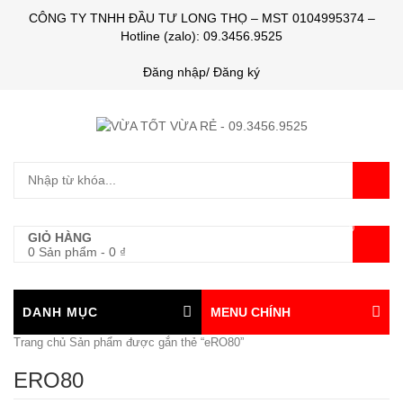
CÔNG TY TNHH ĐẦU TƯ LONG THỌ – MST 0104995374 –
Hotline (zalo): 09.3456.9525
Đăng nhập/ Đăng ký
0
GIỎ HÀNG
0 Sản phẩm
-
0
₫
DANH MỤC
MENU CHÍNH
Trang chủ
Sản phẩm được gắn thẻ “eRO80”
ERO80