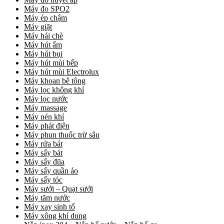
Máy đo SPO2
Máy ép chậm
Máy giặt
Máy hái chè
Máy hút ẩm
Máy hút bụi
Máy hút mùi bếp
Máy hút mùi Electrolux
Máy khoan bê tông
Máy lọc không khí
Máy lọc nước
Máy massage
Máy nén khí
Máy phát điện
Máy phun thuốc trừ sâu
Máy rửa bát
Máy sấy bát
Máy sấy đũa
Máy sấy quần áo
Máy sấy tóc
Máy sưởi – Quạt sưởi
Máy tăm nước
Máy xay sinh tố
Máy xông khí dung