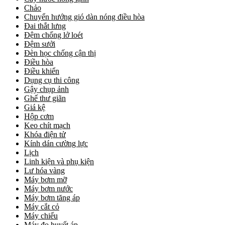
Chảo
Chuyển hướng gió dàn nóng điều hòa
Đai thắt lưng
Đệm chống lở loét
Đệm sưởi
Đèn học chống cận thị
Điều hòa
Điều khiển
Dụng cụ thi công
Gậy chụp ảnh
Ghế thư giãn
Giá kệ
Hộp cơm
Keo chít mạch
Khóa điện tử
Kính dán cường lực
Lịch
Linh kiện và phụ kiện
Lư hóa vàng
Máy bơm mỡ
Máy bơm nước
Máy bơm tăng áp
Máy cắt cỏ
Máy chiếu
Máy đo huyết áp