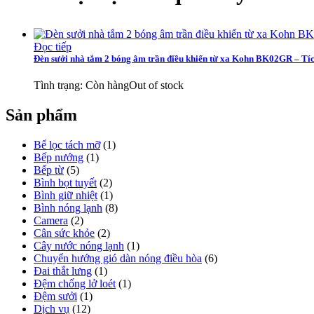
Đọc tiếp
Đèn sưởi nhà tắm 2 bóng âm trần điều khiển từ xa Kohn BK02GR – Tíc
Tình trạng:
Còn hàng
Out of stock
Sản phẩm
Bể lọc tách mỡ
(1)
Bếp nướng
(1)
Bếp từ
(5)
Bình bọt tuyết
(2)
Bình giữ nhiệt
(1)
Bình nóng lạnh
(8)
Camera
(2)
Cân sức khỏe
(2)
Cây nước nóng lạnh
(1)
Chuyển hướng gió dàn nóng điều hòa
(6)
Đai thắt lưng
(1)
Đệm chống lở loét
(1)
Đệm sưởi
(1)
Dịch vụ
(12)