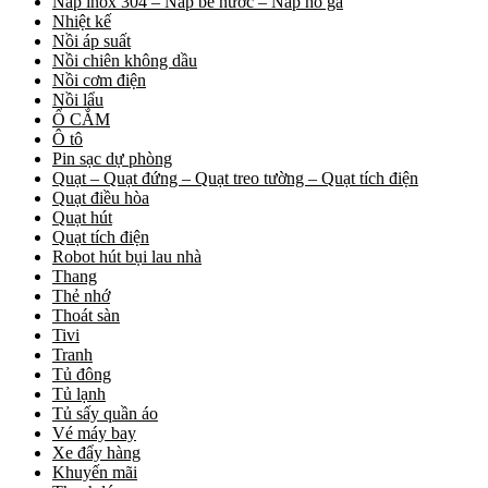
Nắp inox 304 – Nắp bể nước – Nắp hố ga
Nhiệt kế
Nồi áp suất
Nồi chiên không dầu
Nồi cơm điện
Nồi lẩu
Ổ CẮM
Ô tô
Pin sạc dự phòng
Quạt – Quạt đứng – Quạt treo tường – Quạt tích điện
Quạt điều hòa
Quạt hút
Quạt tích điện
Robot hút bụi lau nhà
Thang
Thẻ nhớ
Thoát sàn
Tivi
Tranh
Tủ đông
Tủ lạnh
Tủ sấy quần áo
Vé máy bay
Xe đẩy hàng
Khuyến mãi