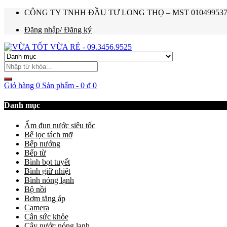
CÔNG TY TNHH ĐẦU TƯ LONG THỌ – MST 0104995374 – Ho
Đăng nhập/ Đăng ký
Giỏ hàng
0 Sản phẩm
-
0
₫
0
Danh mục
Ấm đun nước siêu tốc
Bể lọc tách mỡ
Bếp nướng
Bếp từ
Bình bọt tuyết
Bình giữ nhiệt
Bình nóng lạnh
Bộ nồi
Bơm tăng áp
Camera
Cân sức khỏe
Cây nước nóng lạnh