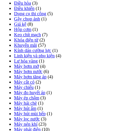
Điều hòa
(3)
Điều khiển
(1)
Dụng cụ thi công
(5)
Gậy chụp ảnh
(1)
Giá kệ
(8)
Hộp cơm
(1)
Keo chít mạch
(7)
Khóa điện tử
(2)
Khuyến mãi
(57)
Kính dán cường lực
(1)
Linh kiện và phụ kiện
(4)
Lư hóa vàng
(1)
Máy bơm mỡ
(4)
Máy bơm nước
(6)
Máy bơm tăng áp
(4)
Máy cắt cỏ
(2)
Máy chiếu
(1)
Máy đo huyết áp
(1)
Máy ép chậm
(3)
Máy hái chè
(1)
Máy hút ẩm
(1)
Máy hút mùi bếp
(1)
Máy lọc nước
(3)
Máy nén khí
(23)
Máy phát điện
(10)