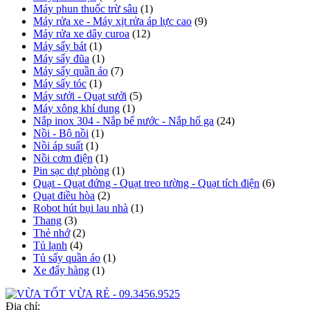
Máy phun thuốc trừ sâu
(1)
Máy rửa xe - Máy xịt rửa áp lực cao
(9)
Máy rửa xe dây curoa
(12)
Máy sấy bát
(1)
Máy sấy đũa
(1)
Máy sấy quần áo
(7)
Máy sấy tóc
(1)
Máy sưởi - Quạt sưởi
(5)
Máy xông khí dung
(1)
Nắp inox 304 - Nắp bể nước - Nắp hố ga
(24)
Nồi - Bộ nồi
(1)
Nồi áp suất
(1)
Nồi cơm điện
(1)
Pin sạc dự phòng
(1)
Quạt - Quạt đứng - Quạt treo tường - Quạt tích điện
(6)
Quạt điều hòa
(2)
Robot hút bụi lau nhà
(1)
Thang
(3)
Thẻ nhớ
(2)
Tủ lạnh
(4)
Tủ sấy quần áo
(1)
Xe đẩy hàng
(1)
Địa chỉ: