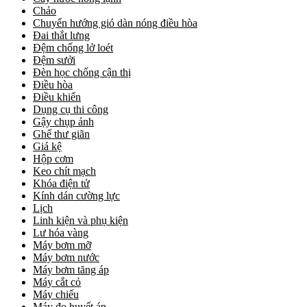
Chảo
Chuyển hướng gió dàn nóng điều hòa
Đai thắt lưng
Đệm chống lở loét
Đệm sưởi
Đèn học chống cận thị
Điều hòa
Điều khiển
Dụng cụ thi công
Gậy chụp ảnh
Ghế thư giãn
Giá kệ
Hộp cơm
Keo chít mạch
Khóa điện tử
Kính dán cường lực
Lịch
Linh kiện và phụ kiện
Lư hóa vàng
Máy bơm mỡ
Máy bơm nước
Máy bơm tăng áp
Máy cắt cỏ
Máy chiếu
Máy đo huyết áp