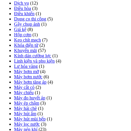
Dịch vụ
(12)
Điều hòa
(3)
Điều khiển
(1)
Dụng cụ thi công
(5)
Gậy chụp ảnh
(1)
Giá kệ
(8)
Hộp cơm
(1)
Keo chít mạch
(7)
Khóa điện tử
(2)
Khuyến mãi
(57)
Kính dán cường lực
(1)
Linh kiện và phụ kiện
(4)
Lư hóa vàng
(1)
Máy bơm mỡ
(4)
Máy bơm nước
(6)
Máy bơm tăng áp
(4)
Máy cắt cỏ
(2)
Máy chiếu
(1)
Máy đo huyết áp
(1)
Máy ép chậm
(3)
Máy hái chè
(1)
Máy hút ẩm
(1)
Máy hút mùi bếp
(1)
Máy lọc nước
(3)
Máy nén khí
(23)