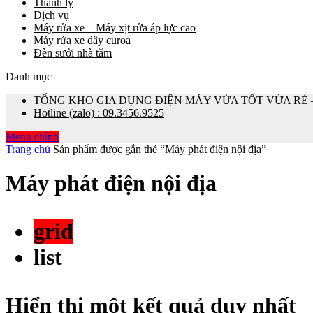
Thanh lý
Dịch vụ
Máy rửa xe – Máy xịt rửa áp lực cao
Máy rửa xe dây curoa
Đèn sưởi nhà tắm
Danh mục
TỔNG KHO GIA DỤNG ĐIỆN MÁY VỪA TỐT VỪA RẺ – 0
Hotline (zalo) : 09.3456.9525
Menu chính
Trang chủ
Sản phẩm được gắn thẻ “Máy phát điện nội địa”
Máy phát điện nội địa
grid
list
Hiển thị một kết quả duy nhất