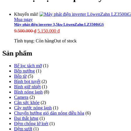
Khuyến mãi!
Mua ngay
Máy phát điện inverter 3,5kw LöwenZahn LZ3500iGS
9.500.000
₫
5.150.000
₫
Tình trạng:
Còn hàng
Out of stock
Sản phẩm
Bể lọc tách mỡ
(1)
Bếp nướng
(1)
Bếp từ
(5)
Bình bọt tuyết
(2)
Bình giữ nhiệt
(1)
Bình nóng lạnh
(8)
Camera
(2)
Cân sức khỏe
(2)
Cây nước nóng lạnh
(1)
Chuyển hướng gió dàn nóng điều hòa
(6)
Đai thắt lưng
(1)
Đệm chống lở loét
(1)
Đệm sưởi
(1)