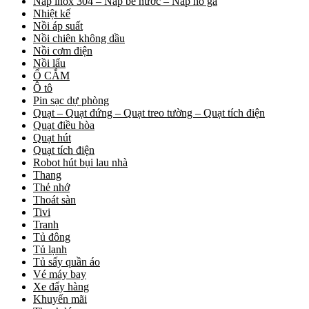
Nắp inox 304 – Nắp bể nước – Nắp hố ga
Nhiệt kế
Nồi áp suất
Nồi chiên không dầu
Nồi cơm điện
Nồi lẩu
Ổ CẮM
Ô tô
Pin sạc dự phòng
Quạt – Quạt đứng – Quạt treo tường – Quạt tích điện
Quạt điều hòa
Quạt hút
Quạt tích điện
Robot hút bụi lau nhà
Thang
Thẻ nhớ
Thoát sàn
Tivi
Tranh
Tủ đông
Tủ lạnh
Tủ sấy quần áo
Vé máy bay
Xe đẩy hàng
Khuyến mãi