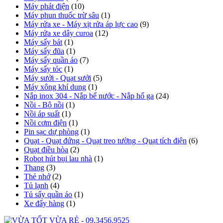
Máy phát điện
(10)
Máy phun thuốc trừ sâu
(1)
Máy rửa xe - Máy xịt rửa áp lực cao
(9)
Máy rửa xe dây curoa
(12)
Máy sấy bát
(1)
Máy sấy đũa
(1)
Máy sấy quần áo
(7)
Máy sấy tóc
(1)
Máy sưởi - Quạt sưởi
(5)
Máy xông khí dung
(1)
Nắp inox 304 - Nắp bể nước - Nắp hố ga
(24)
Nồi - Bộ nồi
(1)
Nồi áp suất
(1)
Nồi cơm điện
(1)
Pin sạc dự phòng
(1)
Quạt - Quạt đứng - Quạt treo tường - Quạt tích điện
(6)
Quạt điều hòa
(2)
Robot hút bụi lau nhà
(1)
Thang
(3)
Thẻ nhớ
(2)
Tủ lạnh
(4)
Tủ sấy quần áo
(1)
Xe đẩy hàng
(1)