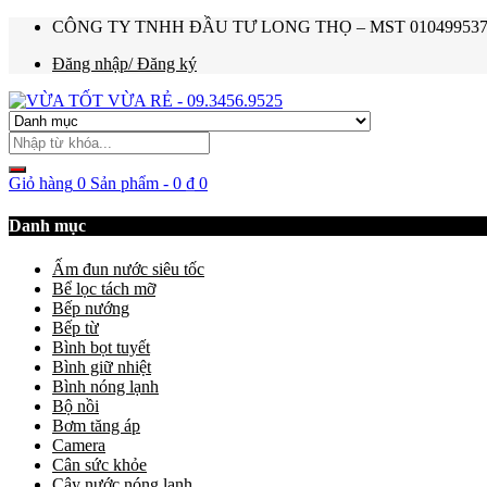
CÔNG TY TNHH ĐẦU TƯ LONG THỌ – MST 0104995374 – Ho
Đăng nhập/ Đăng ký
Giỏ hàng
0 Sản phẩm
-
0
₫
0
Danh mục
Ấm đun nước siêu tốc
Bể lọc tách mỡ
Bếp nướng
Bếp từ
Bình bọt tuyết
Bình giữ nhiệt
Bình nóng lạnh
Bộ nồi
Bơm tăng áp
Camera
Cân sức khỏe
Cây nước nóng lạnh