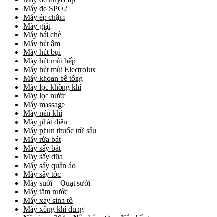
Máy đo SPO2
Máy ép chậm
Máy giặt
Máy hái chè
Máy hút ẩm
Máy hút bụi
Máy hút mùi bếp
Máy hút mùi Electrolux
Máy khoan bê tông
Máy lọc không khí
Máy lọc nước
Máy massage
Máy nén khí
Máy phát điện
Máy phun thuốc trừ sâu
Máy rửa bát
Máy sấy bát
Máy sấy đũa
Máy sấy quần áo
Máy sấy tóc
Máy sưởi – Quạt sưởi
Máy tăm nước
Máy xay sinh tố
Máy xông khí dung