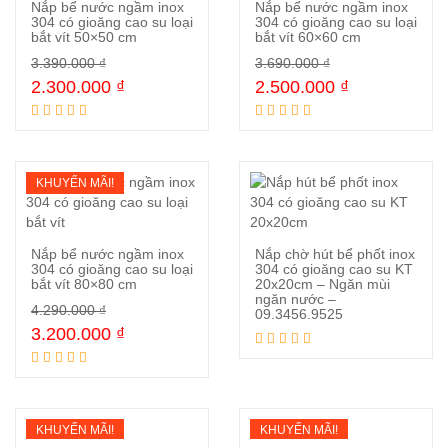
Nắp bể nước ngầm inox
Nắp bể nước ngầm inox
304 có gioăng cao su loại
304 có gioăng cao su loại
bắt vít 50×50 cm
bắt vít 60×60 cm
Mua ngay
Mua ngay
3.390.000
₫
3.690.000
₫
2.300.000
₫
2.500.000
₫
KHUYẾN MÃI!
Nắp bể nước ngầm inox
Nắp chờ hút bể phốt inox
304 có gioăng cao su loại
304 có gioăng cao su KT
bắt vít 80×80 cm
20x20cm – Ngăn mùi
ngăn nước –
Mua ngay
Đọc tiếp
4.290.000
₫
09.3456.9525
3.200.000
₫
KHUYẾN MÃI!
KHUYẾN MÃI!