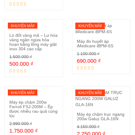
KHUYẾN MÃI!
KHUYẾN MÃI!
Lò đốt vàng mã – Lư hóa
vàng ngăn ngừa hỏa
Máy đo huyết áp
hoạn bằng lồng máy giặt
iMedicare iBPM-6S
inox 304 cao cấp
Mua ngay
1.100.000
₫
1.500.000
₫
Mua ngay
690.000
₫
500.000
₫
KHUYẾN MÃI!
KHUYẾN MÃI!
Máy ép chậm 200w
Ferroli FSJ-200M – Ép
được nhiều rau quả cùng
Máy ép chậm trục ngang
lúc
Mua ngay
200w Galuz GLA-16N
2.990.000
₫
4.150.000
₫
1.750.000
₫
Mua ngay
2.250.000
₫