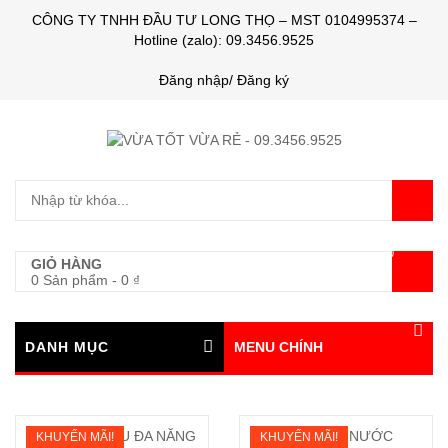
CÔNG TY TNHH ĐẦU TƯ LONG THỌ – MST 0104995374 –
Hotline (zalo): 09.3456.9525
Đăng nhập/ Đăng ký
0
GIỎ HÀNG
0 Sản phẩm
-
0
₫
DANH MỤC
MENU CHÍNH
KHUYẾN MÃI!
KHUYẾN MÃI!