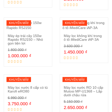
KHUYẾN MÃI!
KHUYẾN MÃI!
Máy ép trái cây 150w
Máy lọc không khí trong
Rapido RSJ150 – Nhỏ
ô tô iMediCare iAP-3A
gọn tiện lợi
3.600.000
₫
Mua ngay
Mua ngay
1.800.000
₫
1.450.000
₫
1.000.000
₫
KHUYẾN MÃI!
KHUYẾN MÃI!
Máy lọc nước 8 cấp có tủ
Máy lọc nước RO 10 cấp
Karofi eRO80
Mutosi MP-U1368 – Lắp
dưới chậu rửa
6.990.000
₫
Mua ngay
Mua ngay
5.150.000
₫
3.750.000
₫
2.650.000
₫