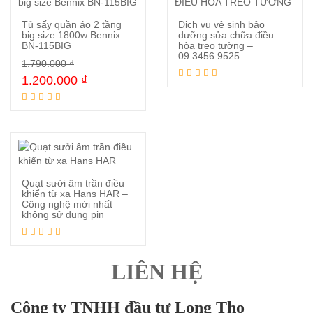
Tủ sấy quần áo 2 tầng
Dịch vụ vệ sinh bảo
big size 1800w Bennix
dưỡng sửa chữa điều
BN-115BIG
hòa treo tường –
09.3456.9525
Mua ngay
Đọc tiếp
1.790.000
₫
1.200.000
₫
Quạt sưởi âm trần điều
khiển từ xa Hans HAR –
Công nghệ mới nhất
không sử dụng pin
Đọc tiếp
LIÊN HỆ
Công ty TNHH đầu tư Long Thọ