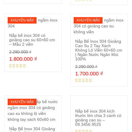
KHUYẾN MÃI!
KHUYẾN MÃI!
Nắp bể inox 304 có
gioăng cao su 60×60 cm
Nắp Bể Inox 304 Gioăng
– Mẫu 2 viền
Cao Su 2 Tay Xách
Không Lộ Viền 60×60 cm
Mua ngay
2.290.000
₫
| Ngăn Nước Ngăn Mùi
Mua ngay
1.800.000
₫
100%
2.290.000
₫
1.700.000
₫
KHUYẾN MÃI!
Nắp bể inox 304 kích
thước lớn chia 3 cánh có
gioăng cao su –
09.3456.9525
Đọc tiếp
Nắp Bể Inox 304 Gioăng