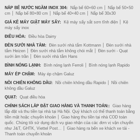
NẮP BỂ NƯỚC NGẦM INOX 304:
Nắp bể 60×60 cm
Nắp bể 50×50
cm
Nắp bể 80×80 cm
Nắp bể 40×40 cm
Nắp bể 30x30
GIÁ KÊ MÁY GIẶT MÁY SẤY:
Kệ máy sấy sắt sơn tĩnh điện
Kệ
máy sấy inox
ĐIỀU HÒA:
Điều hòa Dairry
ĐÈN SƯỞI NHÀ TẮM:
Đèn sưởi nhà tắm Kottmann
Đèn sưởi nhà
tắm Heizen
Đèn sưởi nhà tắm không chói mắt
Đèn sưởi - Quạt
sưởi âm trần
Đèn sưởi nhà tắm Hans
BÌNH NÓNG LẠNH:
Bình nóng lạnh Ferroli
Bình nóng lạnh Rapido
MÁY ÉP CHẬM:
Máy ép chậm Galuz
NỒI CHIÊN KHÔNG DẦU:
Nồi chiên không dầu Rapido
Nồi chiên
không dầu Galuz
QUẠT:
Quạt điều hòa
CHÍNH SÁCH LẮP ĐẶT GIAO HÀNG VÀ THANH TOÁN::
Giao hàng
lắp đặt và thu tiền tại nhà tại Hà Nội. Quý khách có thể thanh toán bằng
tiền mặt hoặc chuyển khoản
Giao hàng thu tiền tại nhà COD toàn
quốc. Chúng tôi sử dụng dịch vụ giao nhận của các đơn vị vận chuyển
như J&T, GHTK, Viettel Post...
Giao hàng ra bến xe khách xe tải -
Thanh toán chuyển khoản