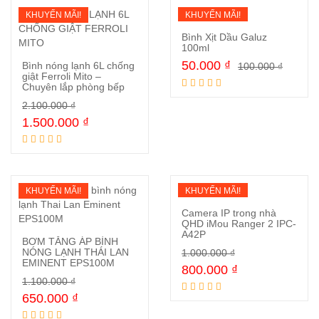
KHUYẾN MÃI!
KHUYẾN MÃI!
Bình Xịt Dầu Galuz
100ml
50.000
₫
Bình nóng lạnh 6L chống
100.000
₫
Mua ngay
giật Ferroli Mito –
Chuyên lắp phòng bếp
Mua ngay
2.100.000
₫
1.500.000
₫
KHUYẾN MÃI!
KHUYẾN MÃI!
Camera IP trong nhà
QHD iMou Ranger 2 IPC-
A42P
BƠM TĂNG ÁP BÌNH
Mua ngay
NÓNG LẠNH THÁI LAN
1.000.000
₫
EMINENT EPS100M
800.000
₫
Mua ngay
1.100.000
₫
650.000
₫