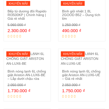
KHUYẾN MÃI!
KHUYẾN MÃI!
Bếp từ dương đôi Rapido
Bình giữ nhiệt 1.8L
RI3500KP | Chính hãng |
2GOOD B52 – Dung tích
Giá rẻ nhất
lớn
Mua ngay
Mua ngay
5.060.000
₫
1.250.000
₫
2.300.000
₫
490.000
₫
KHUYẾN MÃI!
KHUYẾN MÃI!
Bình nóng lạnh 6L chống
Bình nóng lạnh 6L chống
giật Ariston AN-LUX6-BE
giật Ariston AN-LUX6-UE
– Lắp dưới chậu rửa
– Giá rẻ nhất
Mua ngay
Mua ngay
2.050.000
₫
2.050.000
₫
1.730.000
₫
1.750.000
₫