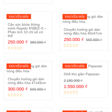
KHUYẾN MÃI!
KHUYẾN MÃI!
Cân sức khỏe thông
minh Rapido RSB02-S –
Chuyển hướng gió dàn
Phân tích 10 chỉ số cơ
nóng điều hòa 40x47cm
thể
Mua ngay
250.000
₫
550.000
₫
250.000
₫
390.000
₫
Mua ngay
KHUYẾN MÃI!
KHUYẾN MÃI!
Ghế thư giãn Papasan
Chuyển hướng gió dàn
2.190.000
₫
nóng điều hòa 47x49cm
1.550.000
₫
Mua ngay
300.000
₫
600.000
₫
Mua ngay