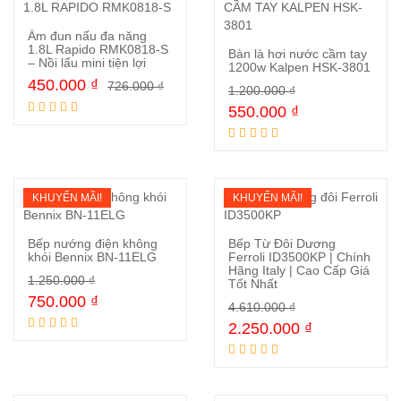
Ấm đun nấu đa năng
1.8L Rapido RMK0818-S
Bàn là hơi nước cầm tay
– Nồi lẩu mini tiện lợi
1200w Kalpen HSK-3801
450.000
₫
Mua ngay
726.000
₫
1.200.000
₫
Mua ngay
550.000
₫
KHUYẾN MÃI!
KHUYẾN MÃI!
Bếp nướng điện không
Bếp Từ Đôi Dương
khói Bennix BN-11ELG
Ferroli ID3500KP | Chính
Hãng Italy | Cao Cấp Giá
1.250.000
₫
Tốt Nhất
Mua ngay
Mua ngay
750.000
₫
4.610.000
₫
2.250.000
₫