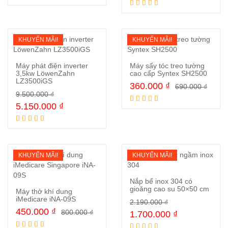
KHUYẾN MÃI!
KHUYẾN MÃI!
Máy phát điện inverter
Máy sấy tóc treo tường
3,5kw LöwenZahn
cao cấp Syntex SH2500
LZ3500iGS
360.000
₫
690.000
₫
Mua ngay
Mua ngay
9.500.000
₫
5.150.000
₫
KHUYẾN MÃI!
KHUYẾN MÃI!
Nắp bể inox 304 có
gioăng cao su 50×50 cm
Máy thở khí dung
iMedicare iNA-09S
2.190.000
₫
Mua ngay
450.000
₫
800.000
₫
1.700.000
₫
Mua ngay