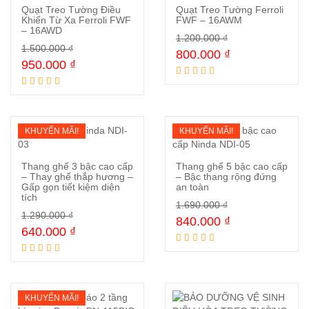
Quạt Treo Tường Điều
Quạt Treo Tường Ferroli
Khiển Từ Xa Ferroli FWF
FWF – 16AWM
– 16AWD
1.200.000
₫
Mua ngay
Mua ngay
1.500.000
₫
800.000
₫
950.000
₫
KHUYẾN MÃI!
KHUYẾN MÃI!
Thang ghế 3 bậc cao cấp
Thang ghế 5 bậc cao cấp
– Thay ghế thắp hương –
– Bậc thang rộng đứng
Gấp gọn tiết kiệm diện
an toàn
tích
Mua ngay
Mua ngay
1.690.000
₫
1.290.000
₫
840.000
₫
640.000
₫
KHUYẾN MÃI!