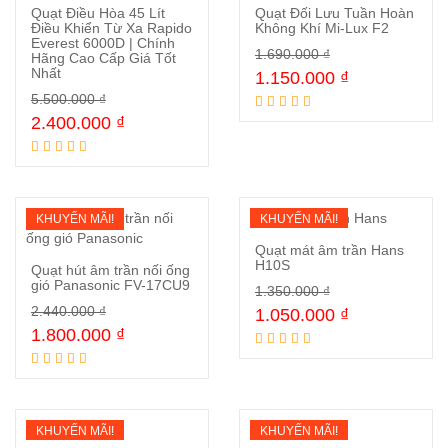
Quạt Điều Hòa 45 Lít
Quạt Đối Lưu Tuần Hoàn
Điều Khiển Từ Xa Rapido
Không Khí Mi-Lux F2
Everest 6000D | Chính
1.690.000
₫
Hãng Cao Cấp Giá Tốt
Mua ngay
Mua ngay
Nhất
1.150.000
₫
5.500.000
₫
2.400.000
₫
KHUYẾN MÃI!
KHUYẾN MÃI!
Quạt mát âm trần Hans
H10S
Quạt hút âm trần nối ống
gió Panasonic FV-17CU9
1.350.000
₫
Mua ngay
2.440.000
₫
1.050.000
₫
Mua ngay
1.800.000
₫
KHUYẾN MÃI!
KHUYẾN MÃI!