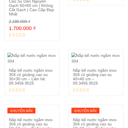
Cao Su Dán Nguyên
Gạch 60×60 cm | Không
Cắt Gạch | Cao Cấp Đẹp
Mua ngay
Nhất
2.190.000
₫
1.700.000
₫
Nắp bể nước ngầm inox
Nắp bể nước ngầm inox
304 có gioăng cao su
304 có gioăng cao su
30×30 cm – Liên hệ:
40×40 cm –
09.3456.9525
09.3456.9525
Đọc tiếp
Đọc tiếp
KHUYẾN MÃI!
KHUYẾN MÃI!
Nắp bể nước ngầm inox
Nắp bể nước ngầm inox
304 có gioăng cao su
304 có gioăng cao su