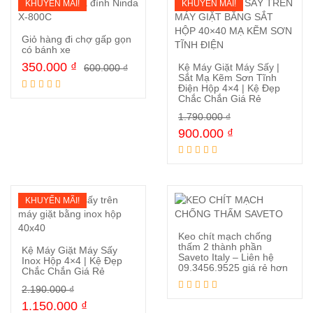
KHUYẾN MÃI!
KHUYẾN MÃI!
Giỏ hàng đi chợ gấp gọn
có bánh xe
350.000
₫
Kệ Máy Giặt Máy Sấy |
600.000
₫
Mua ngay
Sắt Mạ Kẽm Sơn Tĩnh
Điện Hộp 4×4 | Kệ Đẹp
Chắc Chắn Giá Rẻ
Mua ngay
1.790.000
₫
900.000
₫
KHUYẾN MÃI!
Keo chít mạch chống
thấm 2 thành phần
Kệ Máy Giặt Máy Sấy
Saveto Italy – Liên hệ
Inox Hộp 4×4 | Kệ Đẹp
09.3456.9525 giá rẻ hơn
Chắc Chắn Giá Rẻ
Đọc tiếp
Mua ngay
2.190.000
₫
1.150.000
₫