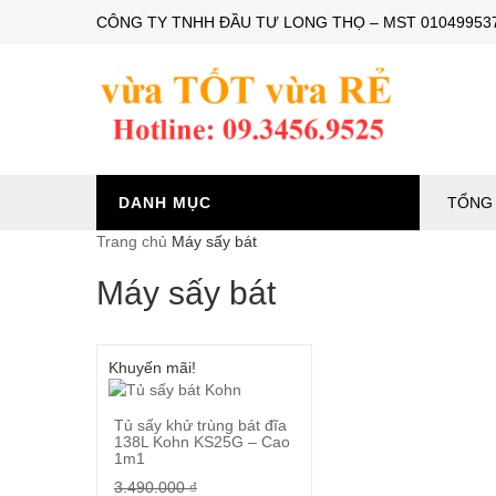
CÔNG TY TNHH ĐẦU TƯ LONG THỌ – MST 0104995374 – 
DANH MỤC
TỔNG 
Trang chủ
Máy sấy bát
Máy sấy bát
Khuyến mãi!
Tủ sấy khử trùng bát đĩa
138L Kohn KS25G – Cao
1m1
Mua ngay
3.490.000
₫