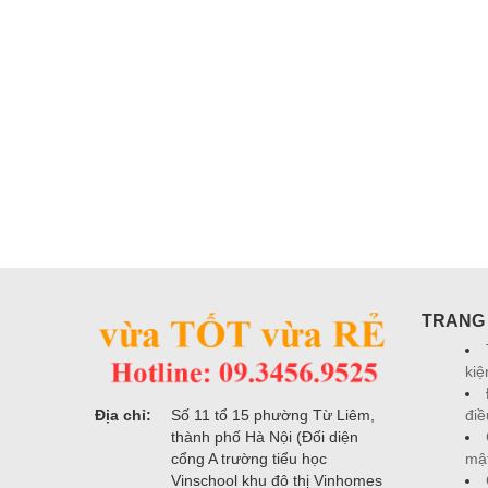
TRANG
kiệ
điề
Địa chỉ:
Số 11 tổ 15 phường Từ Liêm,
thành phố Hà Nội (Đối diện
mậ
cổng A trường tiểu học
Vinschool khu đô thị Vinhomes