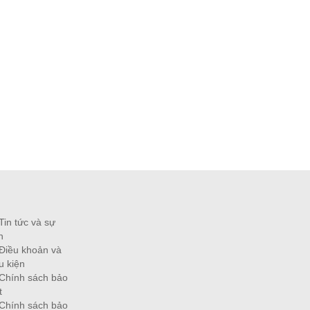
Tin tức và sự
n
Điều khoản và
u kiện
Chính sách bảo
t
Chính sách bảo