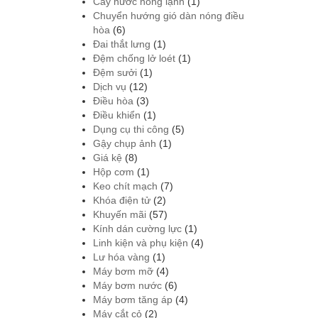
Cây nước nóng lạnh
(1)
Chuyển hướng gió dàn nóng điều
hòa
(6)
Đai thắt lưng
(1)
Đệm chống lở loét
(1)
Đệm sưởi
(1)
Dịch vụ
(12)
Điều hòa
(3)
Điều khiển
(1)
Dụng cụ thi công
(5)
Gậy chụp ảnh
(1)
Giá kệ
(8)
Hộp cơm
(1)
Keo chít mạch
(7)
Khóa điện tử
(2)
Khuyến mãi
(57)
Kính dán cường lực
(1)
Linh kiện và phụ kiện
(4)
Lư hóa vàng
(1)
Máy bơm mỡ
(4)
Máy bơm nước
(6)
Máy bơm tăng áp
(4)
Máy cắt cỏ
(2)