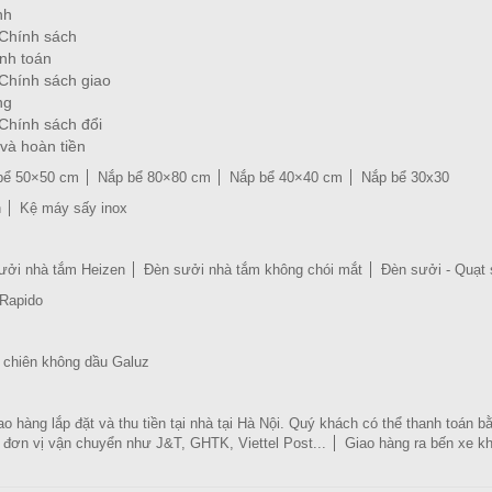
nh
Chính sách
nh toán
Chính sách giao
ng
Chính sách đổi
 và hoàn tiền
bể 50×50 cm
Nắp bể 80×80 cm
Nắp bể 40×40 cm
Nắp bể 30x30
n
Kệ máy sấy inox
ưởi nhà tắm Heizen
Đèn sưởi nhà tắm không chói mắt
Đèn sưởi - Quạt 
 Rapido
 chiên không dầu Galuz
ao hàng lắp đặt và thu tiền tại nhà tại Hà Nội. Quý khách có thể thanh toán 
 đơn vị vận chuyển như J&T, GHTK, Viettel Post...
Giao hàng ra bến xe k