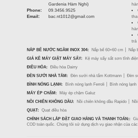
hà
Gardenia Hàm Nghi)
Phone:
09.3456.9525
tha
Email:
bac.nt1012@gmail.com
hà
trả
NẮP BỂ NƯỚC NGẦM INOX 304:
Nắp bể 60×60 cm
Nắp 
GIÁ KÊ MÁY GIẶT MÁY SẤY:
Kệ máy sấy sắt sơn tĩnh điệ
ĐIỀU HÒA:
Điều hòa Dairry
ĐÈN SƯỞI NHÀ TẮM:
Đèn sưởi nhà tắm Kottmann
Đèn s
BÌNH NÓNG LẠNH:
Bình nóng lạnh Ferroli
Bình nóng lạnh
MÁY ÉP CHẬM:
Máy ép chậm Galuz
NỒI CHIÊN KHÔNG DẦU:
Nồi chiên không dầu Rapido
Nồi
QUẠT:
Quạt điều hòa
CHÍNH SÁCH LẮP ĐẶT GIAO HÀNG VÀ THANH TOÁN::
Gi
COD toàn quốc. Chúng tôi sử dụng dịch vụ giao nhận của các