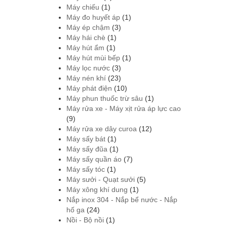
Máy chiếu
(1)
Máy đo huyết áp
(1)
Máy ép chậm
(3)
Máy hái chè
(1)
Máy hút ẩm
(1)
Máy hút mùi bếp
(1)
Máy lọc nước
(3)
Máy nén khí
(23)
Máy phát điện
(10)
Máy phun thuốc trừ sâu
(1)
Máy rửa xe - Máy xịt rửa áp lực cao
(9)
Máy rửa xe dây curoa
(12)
Máy sấy bát
(1)
Máy sấy đũa
(1)
Máy sấy quần áo
(7)
Máy sấy tóc
(1)
Máy sưởi - Quạt sưởi
(5)
Máy xông khí dung
(1)
Nắp inox 304 - Nắp bể nước - Nắp
hố ga
(24)
Nồi - Bộ nồi
(1)