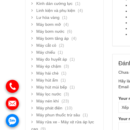
Kính dán cường lực
(1)
Linh kiện và phụ kiện
(4)
Lư hóa vàng
(1)
Máy bơm mỡ
(4)
Máy bơm nước
(6)
Máy bơm tăng áp
(4)
Máy cắt cỏ
(2)
Máy chiếu
(1)
Máy đo huyết áp
(1)
Đánh
Máy ép chậm
(3)
Chưa 
Máy hái chè
(1)
Máy hút ẩm
(1)
Hãy l
Email 
Máy hút mùi bếp
(1)
Máy lọc nước
(3)
Your 
Máy nén khí
(23)
Máy phát điện
(10)
Máy phun thuốc trừ sâu
(1)
Your 
Máy rửa xe - Máy xịt rửa áp lực
cao
(9)