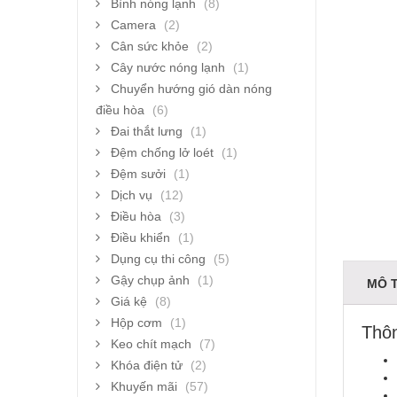
Bình nóng lạnh
(8)
Camera
(2)
Cân sức khỏe
(2)
Cây nước nóng lạnh
(1)
Chuyển hướng gió dàn nóng
điều hòa
(6)
Đai thắt lưng
(1)
Đệm chống lở loét
(1)
Đệm sưởi
(1)
Dịch vụ
(12)
Điều hòa
(3)
Điều khiển
(1)
Dụng cụ thi công
(5)
Gậy chụp ảnh
(1)
MÔ 
Giá kệ
(8)
Hộp cơm
(1)
Thôn
Keo chít mạch
(7)
Khóa điện tử
(2)
Khuyến mãi
(57)