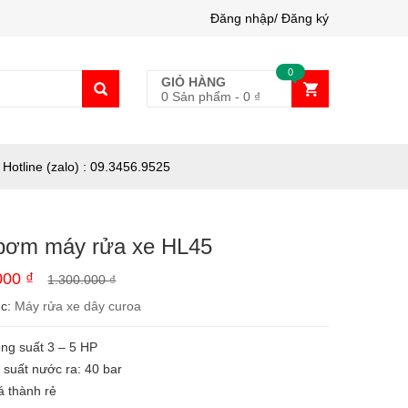
Đăng nhập/ Đăng ký
0
GIỎ HÀNG
0 Sản phẩm
-
0
₫
Hotline (zalo) : 09.3456.9525
bơm máy rửa xe HL45
.000
₫
1.300.000
₫
ục:
Máy rửa xe dây curoa
ng suất 3 – 5 HP
 suất nước ra: 40 bar
á thành rẻ