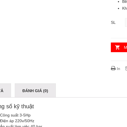
Bề
Kh
SL
M
In
TẢ
ĐÁNH GIÁ (0)
g số kỹ thuật
Công suất 3-5Hp
Điện áp 220v/50Hz
Áp suất làm việc 40 bar