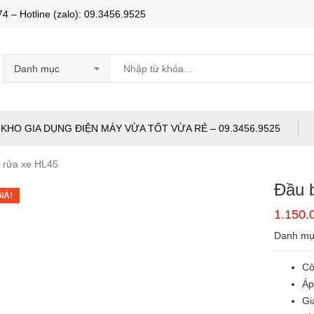
Hotline (zalo): 09.3456.9525
Danh mục
KHO GIA DỤNG ĐIỆN MÁY VỪA TỐT VỪA RẺ – 09.3456.9525
 rửa xe HL45
Đầu 
IÁ!
1.150
Danh m
Cô
Áp
Gi