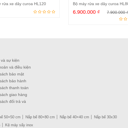
 rửa xe dây curoa HL120
Bộ máy rửa xe dây curoa HL8
6.900.000
₫
7.900.000
Đọc tiếp
Mua ngay
 và sự kiện
hoản và điều kiện
sách bảo mật
sách bảo hành
sách thanh toán
sách giao hàng
sách đổi trả và
bể 50×50 cm
Nắp bể 80×80 cm
Nắp bể 40×40 cm
Nắp bể 30x30
n
Kệ máy sấy inox