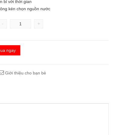
n bỉ với thời gian
ông kén chọn nguồn nước
-
+
ua ngay
Giới thiệu cho bạn bè