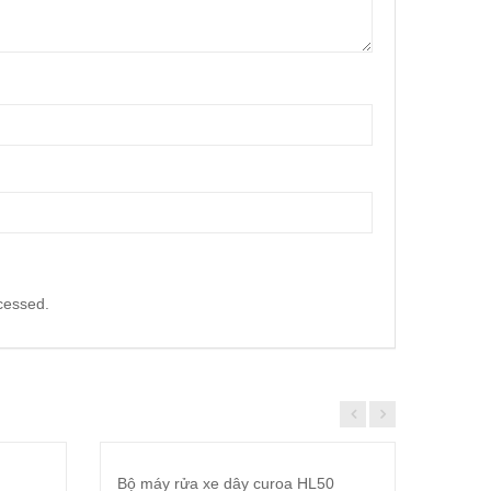
cessed.
KHUYẾN MÃI!
KHUYẾ
Bộ máy rửa xe dây curoa HL50
Đầu b