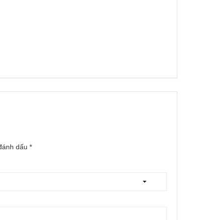
 đánh dấu
*