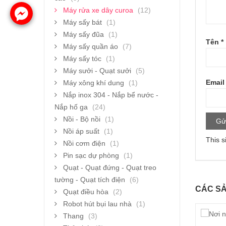
Máy rửa xe dây curoa
(12)
Máy sấy bát
(1)
Máy sấy đũa
(1)
Tên
*
Máy sấy quần áo
(7)
Máy sấy tóc
(1)
Máy sưởi - Quạt sưởi
(5)
Emai
Máy xông khí dung
(1)
Nắp inox 304 - Nắp bể nước -
Nắp hố ga
(24)
Nồi - Bộ nồi
(1)
Nồi áp suất
(1)
This s
Nồi cơm điện
(1)
Pin sạc dự phòng
(1)
Quạt - Quạt đứng - Quạt treo
tường - Quạt tích điện
(6)
CÁC SẢ
Quạt điều hòa
(2)
Robot hút bụi lau nhà
(1)
Thang
(3)