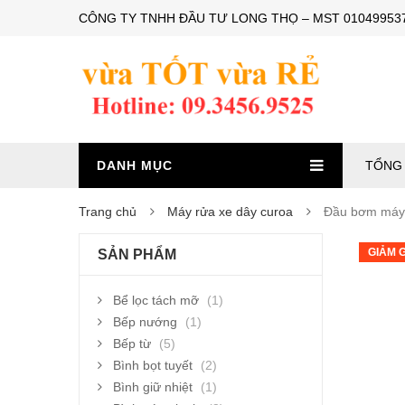
CÔNG TY TNHH ĐẦU TƯ LONG THỌ – MST 0104995374 – 
DANH MỤC
TỔNG 
Trang chủ
Máy rửa xe dây curoa
Đầu bơm máy
GIẢM G
SẢN PHẨM
Bể lọc tách mỡ
(1)
Bếp nướng
(1)
Bếp từ
(5)
Bình bọt tuyết
(2)
Bình giữ nhiệt
(1)