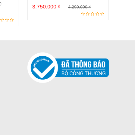
0
3.750.000
₫
3.20
4.290.000
₫
Mua ngay
₫