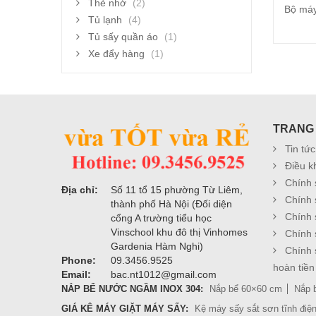
Thẻ nhớ
(2)
Bộ máy
Tủ lạnh
(4)
Tủ sấy quần áo
(1)
Xe đẩy hàng
(1)
TRANG
Tin tức
Điều k
Chính 
Địa chỉ:
Số 11 tổ 15 phường Từ Liêm,
Chính 
thành phố Hà Nội (Đối diện
Chính 
cổng A trường tiểu học
Vinschool khu đô thị Vinhomes
Chính 
Gardenia Hàm Nghi)
Chính 
Phone:
09.3456.9525
hoàn tiền
Email:
bac.nt1012@gmail.com
NẮP BỂ NƯỚC NGẦM INOX 304:
Nắp bể 60×60 cm
Nắp 
GIÁ KÊ MÁY GIẶT MÁY SẤY:
Kệ máy sấy sắt sơn tĩnh điệ