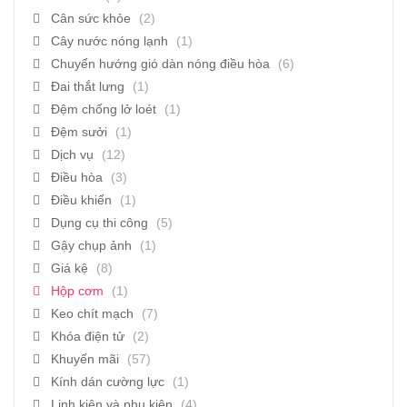
Cân sức khỏe
(2)
Cây nước nóng lạnh
(1)
Chuyển hướng gió dàn nóng điều hòa
(6)
Đai thắt lưng
(1)
Đệm chống lở loét
(1)
Đệm sưởi
(1)
Dịch vụ
(12)
Điều hòa
(3)
Điều khiển
(1)
Dụng cụ thi công
(5)
Gậy chụp ảnh
(1)
Giá kệ
(8)
Hộp cơm
(1)
Keo chít mạch
(7)
Khóa điện tử
(2)
Khuyến mãi
(57)
Kính dán cường lực
(1)
Linh kiện và phụ kiện
(4)