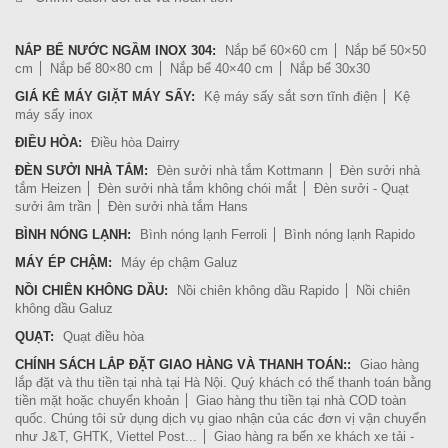
NẮP BỂ NƯỚC NGẦM INOX 304:
Nắp bể 60×60 cm
Nắp bể 50×50
cm
Nắp bể 80×80 cm
Nắp bể 40×40 cm
Nắp bể 30x30
GIÁ KÊ MÁY GIẶT MÁY SẤY:
Kệ máy sấy sắt sơn tĩnh điện
Kệ
máy sấy inox
ĐIỀU HÒA:
Điều hòa Dairry
ĐÈN SƯỞI NHÀ TẮM:
Đèn sưởi nhà tắm Kottmann
Đèn sưởi nhà
tắm Heizen
Đèn sưởi nhà tắm không chói mắt
Đèn sưởi - Quạt
sưởi âm trần
Đèn sưởi nhà tắm Hans
BÌNH NÓNG LẠNH:
Bình nóng lạnh Ferroli
Bình nóng lạnh Rapido
MÁY ÉP CHẬM:
Máy ép chậm Galuz
NỒI CHIÊN KHÔNG DẦU:
Nồi chiên không dầu Rapido
Nồi chiên
không dầu Galuz
QUẠT:
Quạt điều hòa
CHÍNH SÁCH LẮP ĐẶT GIAO HÀNG VÀ THANH TOÁN::
Giao hàng
lắp đặt và thu tiền tại nhà tại Hà Nội. Quý khách có thể thanh toán bằng
tiền mặt hoặc chuyển khoản
Giao hàng thu tiền tại nhà COD toàn
quốc. Chúng tôi sử dụng dịch vụ giao nhận của các đơn vị vận chuyển
như J&T, GHTK, Viettel Post...
Giao hàng ra bến xe khách xe tải -