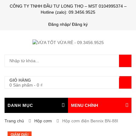
CÔNG TY TNHH ĐẦU TƯ LONG THỌ – MST 0104995374 –
Hotline (zalo): 09.3456.9525
Đăng nhập/ Đăng ký
0
GIỎ HÀNG
0 Sản phẩm
-
0
₫
DANH MỤC
MENU CHÍNH
Trang chủ
Hộp cơm
Hộp cơm điện Bennix BN-88I
GIẢM GIÁ!