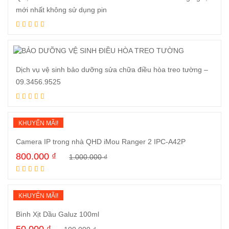
mới nhất không sử dụng pin
Đọc tiếp
Dịch vụ vệ sinh bảo dưỡng sửa chữa điều hòa treo tường –
09.3456.9525
Đọc tiếp
KHUYẾN MÃI!
Camera IP trong nhà QHD iMou Ranger 2 IPC-A42P
800.000
₫
1.000.000
₫
Mua ngay
KHUYẾN MÃI!
Bình Xịt Dầu Galuz 100ml