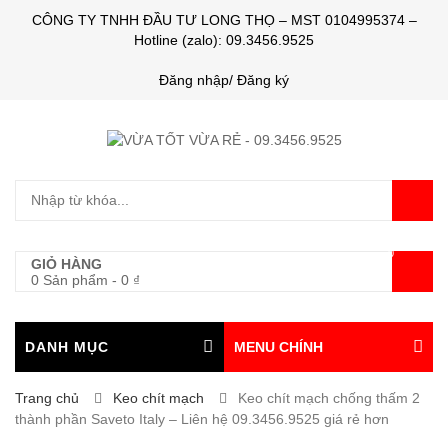
CÔNG TY TNHH ĐẦU TƯ LONG THỌ – MST 0104995374 –
Hotline (zalo): 09.3456.9525
Đăng nhập/ Đăng ký
0
GIỎ HÀNG
0 Sản phẩm
-
0
₫
DANH MỤC
MENU CHÍNH
Trang chủ
Keo chít mạch
Keo chít mạch chống thấm 2
thành phần Saveto Italy – Liên hệ 09.3456.9525 giá rẻ hơn