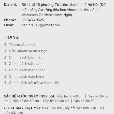
Địa chỉ:
Số 11 tổ 15 phường Từ Liêm, thành phố Hà Nội (Đối
diện cổng A trường tiểu học Vinschool khu đô thị
Vinhomes Gardenia Hàm Nghi)
Phone:
09.3456.9525
Email:
bac.nt1012@gmail.com
TRANG
Tin tức và sự kiện
Điều khoản và điều kiện
Chính sách bảo mật
Chính sách bảo hành
Chính sách thanh toán
Chính sách giao hàng
Chính sách đổi trả và hoàn tiền
NẮP BỂ NƯỚC NGẦM INOX 304:
Nắp bể 60×60 cm
Nắp bể 50×50
cm
Nắp bể 80×80 cm
Nắp bể 40×40 cm
Nắp bể 30x30
GIÁ KÊ MÁY GIẶT MÁY SẤY:
Kệ máy sấy sắt sơn tĩnh điện
Kệ
máy sấy inox