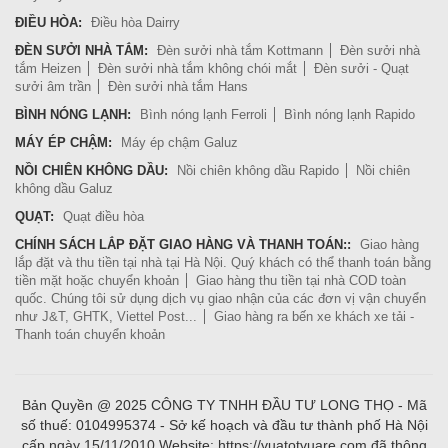
ĐIỀU HÒA:
Điều hòa Dairry
ĐÈN SƯỞI NHÀ TẮM:
Đèn sưởi nhà tắm Kottmann
Đèn sưởi nhà
tắm Heizen
Đèn sưởi nhà tắm không chói mắt
Đèn sưởi - Quạt
sưởi âm trần
Đèn sưởi nhà tắm Hans
BÌNH NÓNG LẠNH:
Bình nóng lạnh Ferroli
Bình nóng lạnh Rapido
MÁY ÉP CHẬM:
Máy ép chậm Galuz
NỒI CHIÊN KHÔNG DẦU:
Nồi chiên không dầu Rapido
Nồi chiên
không dầu Galuz
QUẠT:
Quạt điều hòa
CHÍNH SÁCH LẮP ĐẶT GIAO HÀNG VÀ THANH TOÁN::
Giao hàng
lắp đặt và thu tiền tại nhà tại Hà Nội. Quý khách có thể thanh toán bằng
tiền mặt hoặc chuyển khoản
Giao hàng thu tiền tại nhà COD toàn
quốc. Chúng tôi sử dụng dịch vụ giao nhận của các đơn vị vận chuyển
như J&T, GHTK, Viettel Post...
Giao hàng ra bến xe khách xe tải -
Thanh toán chuyển khoản
Bản Quyền @ 2025 CÔNG TY TNHH ĐẦU TƯ LONG THỌ - Mã
số thuế: 0104995374 - Sở kế hoạch và đầu tư thành phố Hà Nội
cấp ngày 15/11/2010 Website: https://vuatotvuare.com đã thông