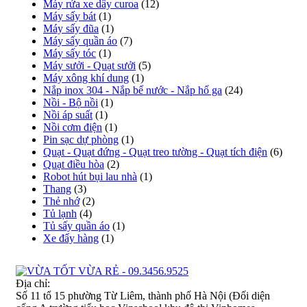
Máy rửa xe dây curoa
(12)
Máy sấy bát
(1)
Máy sấy đũa
(1)
Máy sấy quần áo
(7)
Máy sấy tóc
(1)
Máy sưởi - Quạt sưởi
(5)
Máy xông khí dung
(1)
Nắp inox 304 - Nắp bể nước - Nắp hố ga
(24)
Nồi - Bộ nồi
(1)
Nồi áp suất
(1)
Nồi cơm điện
(1)
Pin sạc dự phòng
(1)
Quạt - Quạt đứng - Quạt treo tường - Quạt tích điện
(6)
Quạt điều hòa
(2)
Robot hút bụi lau nhà
(1)
Thang
(3)
Thẻ nhớ
(2)
Tủ lạnh
(4)
Tủ sấy quần áo
(1)
Xe đẩy hàng
(1)
Địa chỉ:
Số 11 tổ 15 phường Từ Liêm, thành phố Hà Nội (Đối diện