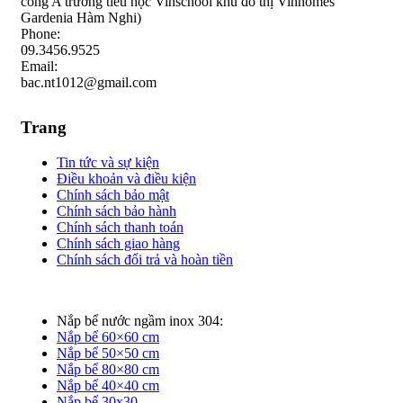
cổng A trường tiểu học Vinschool khu đô thị Vinhomes
Gardenia Hàm Nghi)
Phone:
09.3456.9525
Email:
bac.nt1012@gmail.com
Trang
Tin tức và sự kiện
Điều khoản và điều kiện
Chính sách bảo mật
Chính sách bảo hành
Chính sách thanh toán
Chính sách giao hàng
Chính sách đổi trả và hoàn tiền
Nắp bể nước ngầm inox 304:
Nắp bể 60×60 cm
Nắp bể 50×50 cm
Nắp bể 80×80 cm
Nắp bể 40×40 cm
Nắp bể 30x30