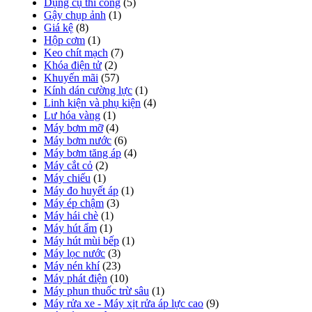
Dụng cụ thi công
(5)
Gậy chụp ảnh
(1)
Giá kệ
(8)
Hộp cơm
(1)
Keo chít mạch
(7)
Khóa điện tử
(2)
Khuyến mãi
(57)
Kính dán cường lực
(1)
Linh kiện và phụ kiện
(4)
Lư hóa vàng
(1)
Máy bơm mỡ
(4)
Máy bơm nước
(6)
Máy bơm tăng áp
(4)
Máy cắt cỏ
(2)
Máy chiếu
(1)
Máy đo huyết áp
(1)
Máy ép chậm
(3)
Máy hái chè
(1)
Máy hút ẩm
(1)
Máy hút mùi bếp
(1)
Máy lọc nước
(3)
Máy nén khí
(23)
Máy phát điện
(10)
Máy phun thuốc trừ sâu
(1)
Máy rửa xe - Máy xịt rửa áp lực cao
(9)