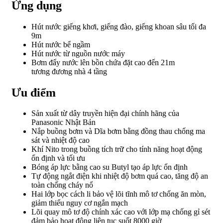
Ứng dụng
Hút nước giếng khơi, giếng đào, giếng khoan sâu tối đa
9m
Hút nước bể ngầm
Hút nước từ nguồn nước máy
Bơm đẩy nước lên bồn chứa đặt cao đến 21m
tương đương nhà 4 tầng
Ưu điểm
Sản xuất từ dây truyền hiện đại chính hãng của
Panasonic Nhật Bản
Nắp buồng bơm và Dĩa bơm bằng đồng thau chống ma
sát và nhiệt độ cao
Khí Nito trong buồng tích trữ cho tính năng hoạt động
ổn định và tối ưu
Bóng áp lực bằng cao su Butyl tạo áp lực ổn định
Tự động ngắt điện khi nhiệt độ bơm quá cao, tăng độ an
toàn chống cháy nổ
Hai lớp bọc cách li bảo vệ lõi tĩnh mô tơ chống ăn mòn,
giảm thiểu nguy cơ ngắn mạch
Lõi quay mô tơ độ chính xác cao với lớp mạ chống gỉ sét
đảm bảo hoạt động liên tục suốt 8000 giờ