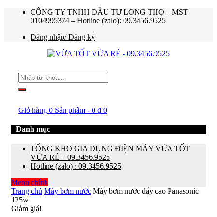
CÔNG TY TNHH ĐẦU TƯ LONG THỌ – MST
0104995374 – Hotline (zalo): 09.3456.9525
Đăng nhập/ Đăng ký
Giỏ hàng
0 Sản phẩm
-
0
₫
0
Danh mục
TỔNG KHO GIA DỤNG ĐIỆN MÁY VỪA TỐT
VỪA RẺ – 09.3456.9525
Hotline (zalo) : 09.3456.9525
Menu chính
Trang chủ
Máy bơm nước
Máy bơm nước đẩy cao Panasonic
125w
Giảm giá!