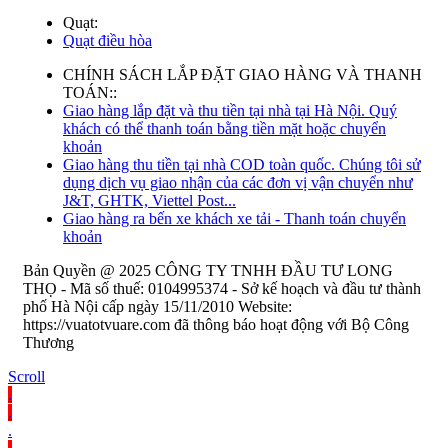
Quạt:
Quạt điều hòa
CHÍNH SÁCH LẮP ĐẶT GIAO HÀNG VÀ THANH
TOÁN::
Giao hàng lắp đặt và thu tiền tại nhà tại Hà Nội. Quý
khách có thể thanh toán bằng tiền mặt hoặc chuyển
khoản
Giao hàng thu tiền tại nhà COD toàn quốc. Chúng tôi sử
dụng dịch vụ giao nhận của các đơn vị vận chuyển như
J&T, GHTK, Viettel Post...
Giao hàng ra bến xe khách xe tải - Thanh toán chuyển
khoản
Bản Quyền @ 2025 CÔNG TY TNHH ĐẦU TƯ LONG
THỌ - Mã số thuế: 0104995374 - Sở kế hoạch và đầu tư thành
phố Hà Nội cấp ngày 15/11/2010 Website:
https://vuatotvuare.com đã thông báo hoạt động với Bộ Công
Thương
Scroll
.
.
.