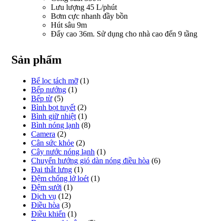
Lưu lượng 45 L/phút
Bơm cực nhanh đầy bồn
Hút sâu 9m
Đẩy cao 36m. Sử dụng cho nhà cao đến 9 tầng
Sản phẩm
Bể lọc tách mỡ
(1)
Bếp nướng
(1)
Bếp từ
(5)
Bình bọt tuyết
(2)
Bình giữ nhiệt
(1)
Bình nóng lạnh
(8)
Camera
(2)
Cân sức khỏe
(2)
Cây nước nóng lạnh
(1)
Chuyển hướng gió dàn nóng điều hòa
(6)
Đai thắt lưng
(1)
Đệm chống lở loét
(1)
Đệm sưởi
(1)
Dịch vụ
(12)
Điều hòa
(3)
Điều khiển
(1)