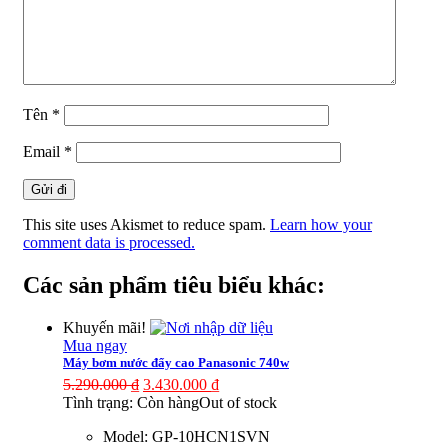
Tên
*
Email
*
This site uses Akismet to reduce spam.
Learn how your
comment data is processed.
Các sản phẩm tiêu biểu khác:
Khuyến mãi!
Mua ngay
Máy bơm nước đẩy cao Panasonic 740w
5.290.000
₫
3.430.000
₫
Tình trạng:
Còn hàng
Out of stock
Model:
GP-10HCN1SVN