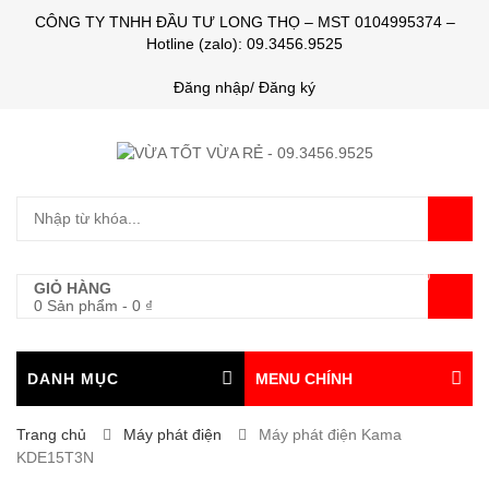
CÔNG TY TNHH ĐẦU TƯ LONG THỌ – MST 0104995374 –
Hotline (zalo): 09.3456.9525
Đăng nhập/ Đăng ký
0
GIỎ HÀNG
0 Sản phẩm
-
0
₫
DANH MỤC
MENU CHÍNH
Trang chủ
Máy phát điện
Máy phát điện Kama
KDE15T3N