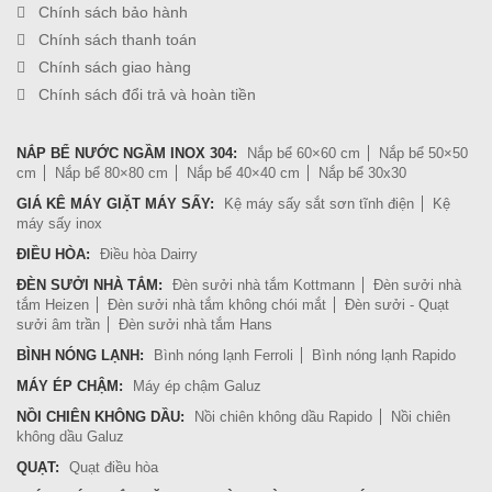
Chính sách bảo hành
Chính sách thanh toán
Chính sách giao hàng
Chính sách đổi trả và hoàn tiền
NẮP BỂ NƯỚC NGẦM INOX 304:
Nắp bể 60×60 cm
Nắp bể 50×50
cm
Nắp bể 80×80 cm
Nắp bể 40×40 cm
Nắp bể 30x30
GIÁ KÊ MÁY GIẶT MÁY SẤY:
Kệ máy sấy sắt sơn tĩnh điện
Kệ
máy sấy inox
ĐIỀU HÒA:
Điều hòa Dairry
ĐÈN SƯỞI NHÀ TẮM:
Đèn sưởi nhà tắm Kottmann
Đèn sưởi nhà
tắm Heizen
Đèn sưởi nhà tắm không chói mắt
Đèn sưởi - Quạt
sưởi âm trần
Đèn sưởi nhà tắm Hans
BÌNH NÓNG LẠNH:
Bình nóng lạnh Ferroli
Bình nóng lạnh Rapido
MÁY ÉP CHẬM:
Máy ép chậm Galuz
NỒI CHIÊN KHÔNG DẦU:
Nồi chiên không dầu Rapido
Nồi chiên
không dầu Galuz
QUẠT:
Quạt điều hòa