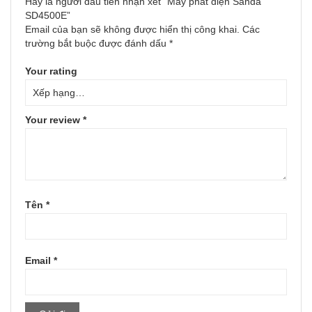
Hãy là người đầu tiên nhận xét “Máy phát điện Sanda
SD4500E”
Email của bạn sẽ không được hiển thị công khai.
Các
trường bắt buộc được đánh dấu
*
Your rating
Your review
*
Tên
*
Email
*