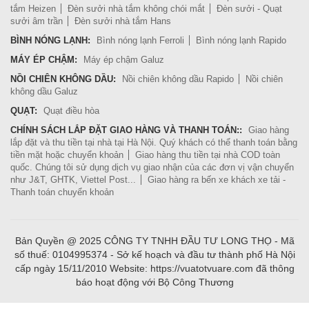
tắm Heizen
Đèn sưởi nhà tắm không chói mắt
Đèn sưởi - Quạt
sưởi âm trần
Đèn sưởi nhà tắm Hans
BÌNH NÓNG LẠNH:
Bình nóng lạnh Ferroli
Bình nóng lạnh Rapido
MÁY ÉP CHẬM:
Máy ép chậm Galuz
NỒI CHIÊN KHÔNG DẦU:
Nồi chiên không dầu Rapido
Nồi chiên
không dầu Galuz
QUẠT:
Quạt điều hòa
CHÍNH SÁCH LẮP ĐẶT GIAO HÀNG VÀ THANH TOÁN::
Giao hàng
lắp đặt và thu tiền tại nhà tại Hà Nội. Quý khách có thể thanh toán bằng
tiền mặt hoặc chuyển khoản
Giao hàng thu tiền tại nhà COD toàn
quốc. Chúng tôi sử dụng dịch vụ giao nhận của các đơn vị vận chuyển
như J&T, GHTK, Viettel Post...
Giao hàng ra bến xe khách xe tải -
Thanh toán chuyển khoản
Bản Quyền @ 2025 CÔNG TY TNHH ĐẦU TƯ LONG THỌ - Mã
số thuế: 0104995374 - Sở kế hoạch và đầu tư thành phố Hà Nội
cấp ngày 15/11/2010 Website: https://vuatotvuare.com đã thông
báo hoạt động với Bộ Công Thương