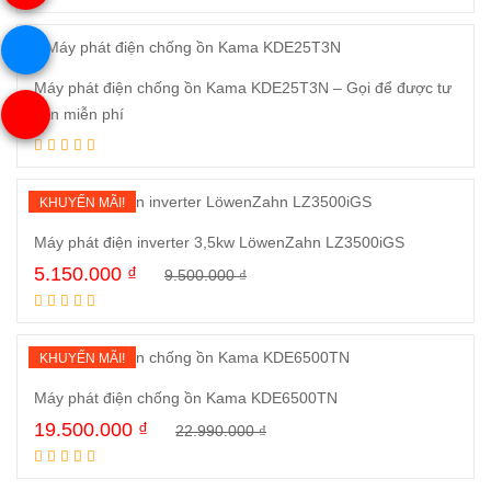
Máy phát điện chống ồn Kama KDE25T3N – Gọi để được tư
vấn miễn phí
Đọc tiếp
KHUYẾN MÃI!
Máy phát điện inverter 3,5kw LöwenZahn LZ3500iGS
5.150.000
₫
9.500.000
₫
Mua ngay
KHUYẾN MÃI!
Máy phát điện chống ồn Kama KDE6500TN
19.500.000
₫
22.990.000
₫
Mua ngay