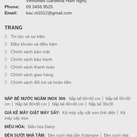
Vinhomes Gardenia Hàm Nghi)
Phone:
09.3456.9525
Email:
bac.nt1012@gmail.com
TRANG
Tin tức và sự kiện
Điều khoản và điều kiện
Chính sách bảo mật
Chính sách bảo hành
Chính sách thanh toán
Chính sách giao hàng
Chính sách đổi trả và hoàn tiền
NẮP BỂ NƯỚC NGẦM INOX 304:
Nắp bể 60×60 cm
Nắp bể 50×50
cm
Nắp bể 80×80 cm
Nắp bể 40×40 cm
Nắp bể 30x30
GIÁ KÊ MÁY GIẶT MÁY SẤY:
Kệ máy sấy sắt sơn tĩnh điện
Kệ
máy sấy inox
ĐIỀU HÒA:
Điều hòa Dairry
ĐÈN SƯỞI NHÀ TẮM:
Đèn sưởi nhà tắm Kottmann
Đèn sưởi nhà