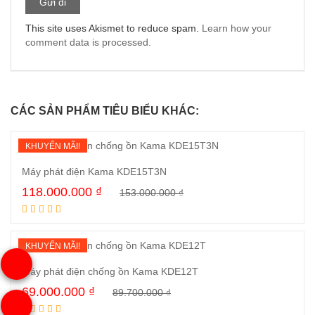
This site uses Akismet to reduce spam.
Learn how your
comment data is processed.
CÁC SẢN PHẨM TIÊU BIỂU KHÁC:
KHUYẾN MÃI!
Máy phát điện Kama KDE15T3N
118.000.000
₫
153.000.000
₫
Mua ngay
KHUYẾN MÃI!
Máy phát điện chống ồn Kama KDE12T
69.000.000
₫
89.700.000
₫
Mua ngay