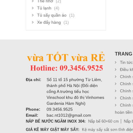
Thẻ nhớ
(2)
Tủ lạnh
(4)
Tủ sấy quần áo
(1)
Xe đẩy hàng
(1)
TRANG
Tin tức
Điều k
Chính 
Địa chỉ:
Số 11 tổ 15 phường Từ Liêm,
Chính 
thành phố Hà Nội (Đối diện
Chính 
cổng A trường tiểu học
Vinschool khu đô thị Vinhomes
Chính 
Gardenia Hàm Nghi)
Chính 
Phone:
09.3456.9525
hoàn tiền
Email:
bac.nt1012@gmail.com
NẮP BỂ NƯỚC NGẦM INOX 304:
Nắp bể 60×60 cm
Nắp 
GIÁ KÊ MÁY GIẶT MÁY SẤY:
Kệ máy sấy sắt sơn tĩnh điệ