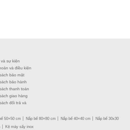
 và sự kiện
hoản và điều kiện
sách bảo mật
sách bảo hành
sách thanh toán
sách giao hàng
sách đổi trả và
bể 50×50 cm
Nắp bể 80×80 cm
Nắp bể 40×40 cm
Nắp bể 30x30
n
Kệ máy sấy inox