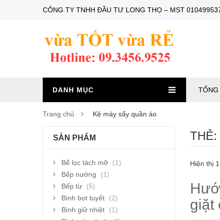
CÔNG TY TNHH ĐẦU TƯ LONG THỌ – MST 0104995374 – 
DANH MỤC
TỔNG 
Trang chủ
Kệ máy sấy quần áo
THẺ
SẢN PHẨM
Bể lọc tách mỡ
(1)
Hiện thị 1
Bếp nướng
(1)
Hướn
Bếp từ
(5)
Bình bọt tuyết
(2)
giặt
Bình giữ nhiệt
(1)