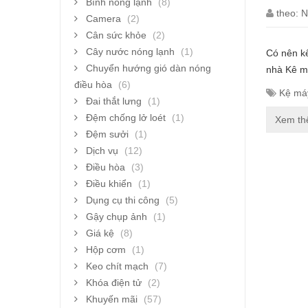
Bình nóng lạnh
(8)
theo:
N
Camera
(2)
Cân sức khỏe
(2)
Cây nước nóng lạnh
(1)
Có nên kê
Chuyển hướng gió dàn nóng
nhà Kê má
điều hòa
(6)
Kệ má
Đai thắt lưng
(1)
Đệm chống lở loét
(1)
Xem t
Đệm sưởi
(1)
Dịch vụ
(12)
Điều hòa
(3)
Điều khiển
(1)
Dụng cụ thi công
(5)
Gậy chụp ảnh
(1)
Giá kệ
(8)
Hộp cơm
(1)
Keo chít mạch
(7)
Khóa điện tử
(2)
Khuyến mãi
(57)