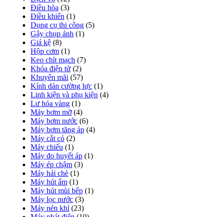
Điều hòa
(3)
Điều khiển
(1)
Dụng cụ thi công
(5)
Gậy chụp ảnh
(1)
Giá kệ
(8)
Hộp cơm
(1)
Keo chít mạch
(7)
Khóa điện tử
(2)
Khuyến mãi
(57)
Kính dán cường lực
(1)
Linh kiện và phụ kiện
(4)
Lư hóa vàng
(1)
Máy bơm mỡ
(4)
Máy bơm nước
(6)
Máy bơm tăng áp
(4)
Máy cắt cỏ
(2)
Máy chiếu
(1)
Máy đo huyết áp
(1)
Máy ép chậm
(3)
Máy hái chè
(1)
Máy hút ẩm
(1)
Máy hút mùi bếp
(1)
Máy lọc nước
(3)
Máy nén khí
(23)
Máy phát điện
(10)