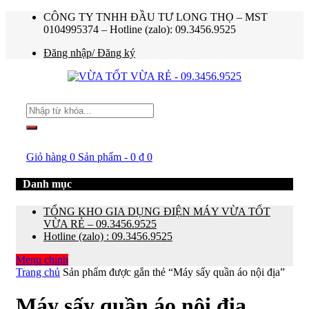
CÔNG TY TNHH ĐẦU TƯ LONG THỌ – MST
0104995374 – Hotline (zalo): 09.3456.9525
Đăng nhập/ Đăng ký
Giỏ hàng
0 Sản phẩm
-
0
₫
0
Danh mục
TỔNG KHO GIA DỤNG ĐIỆN MÁY VỪA TỐT
VỪA RẺ – 09.3456.9525
Hotline (zalo) : 09.3456.9525
Menu chính
Trang chủ
Sản phẩm được gắn thẻ “Máy sấy quần áo nội địa”
Máy sấy quần áo nội địa