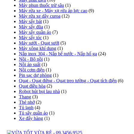
Máy phun thuốc trừ sâu
(1)
Máy rửa xe - Máy xịt rửa áp lực cao
(9)
Máy rửa xe dây curoa
(12)
Máy sấy bát
(1)
Máy sấy đũa
(1)
Máy sấy quần áo
(7)
Máy sấy tóc
(1)
Máy sưởi - Quạt sưởi
(5)
Máy xông khí dung
(1)
Nắp inox 304 - Nắp bể nước - Nắp hố ga
(24)
Nồi - Bộ nồi
(1)
Nồi áp suất
(1)
Nồi cơm điện
(1)
Pin sạc dự phòng
(1)
Quạt - Quạt đứng - Quạt treo tường - Quạt tích điện
(6)
Quạt điều hòa
(2)
Robot hút bụi lau nhà
(1)
Thang
(3)
Thẻ nhớ
(2)
Tủ lạnh
(4)
Tủ sấy quần áo
(1)
Xe đẩy hàng
(1)