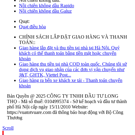
Nồi chiên không dầu:
Nồi chiên không dầu Rapido
Nồi chiên không dầu Galuz
Quạt:
Quạt điều hòa
CHÍNH SÁCH LẮP ĐẶT GIAO HÀNG VÀ THANH
TOÁN::
Giao hàng lắp đặt và thu tiền tại nhà tại Hà Nội. Quý
khách có thể thanh toán bằng tiền mặt hoặc chuyển
khoản
Giao hàng thu tiền tại nhà COD toàn quốc. Chúng tôi sử
dụng dịch vụ giao nhận của các đơn vị vận chuyển như
J&T, GHTK, Viettel Post...
Giao hàng ra bến xe khách xe tải - Thanh toán chuyển
khoản
Bản Quyền @ 2025 CÔNG TY TNHH ĐẦU TƯ LONG
THỌ - Mã số thuế: 0104995374 - Sở kế hoạch và đầu tư thành
phố Hà Nội cấp ngày 15/11/2010 Website:
https://vuatotvuare.com đã thông báo hoạt động với Bộ Công
Thương
Scroll
.