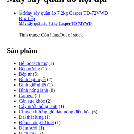
Đọc tiếp
Máy sấy quần áo 7.2kg Casper TD-72VWD
Tình trạng:
Còn hàng
Out of stock
Sản phẩm
Bể lọc tách mỡ
(1)
Bếp nướng
(1)
Bếp từ
(5)
Bình bọt tuyết
(2)
Bình giữ nhiệt
(1)
Bình nóng lạnh
(8)
Camera
(2)
Cân sức khỏe
(2)
Cây nước nóng lạnh
(1)
Chuyển hướng gió dàn nóng điều hòa
(6)
Đai thắt lưng
(1)
Đệm chống lở loét
(1)
Đệm sưởi
(1)
Dịch vụ
(12)