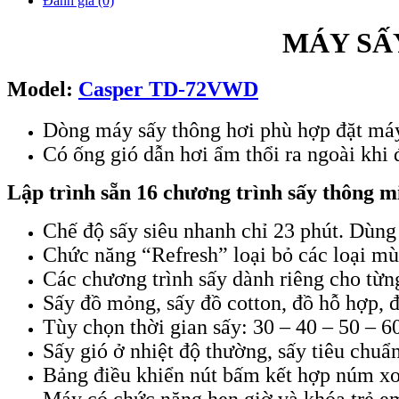
Đánh giá (0)
MÁY SẤ
Model:
Casper TD-72VWD
Dòng máy sấy thông hơi phù hợp đặt máy
Có ống gió dẫn hơi ẩm thổi ra ngoài khi
Lập trình sẵn 16 chương trình sấy thông m
Chế độ sấy siêu nhanh chỉ 23 phút. Dùng
Chức năng “Refresh” loại bỏ các loại mù
Các chương trình sấy dành riêng cho từng
Sấy đồ mỏng, sấy đồ cotton, đồ hỗ hợp, 
Tùy chọn thời gian sấy: 30 – 40 – 50 – 6
Sấy gió ở nhiệt độ thường, sấy tiêu chuẩ
Bảng điều khiển nút bấm kết hợp núm x
Máy có chức năng hẹn giờ và khóa trẻ e