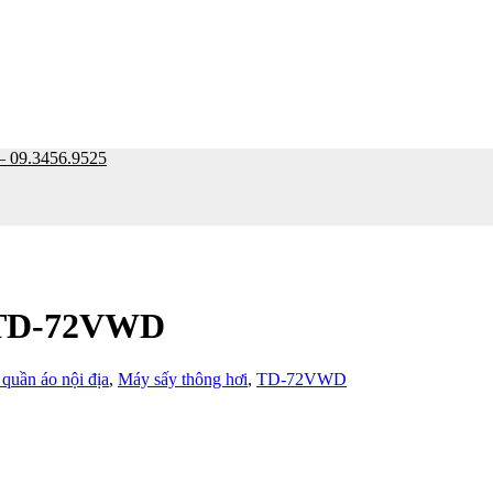
9.3456.9525
r TD-72VWD
quần áo nội địa
,
Máy sấy thông hơi
,
TD-72VWD