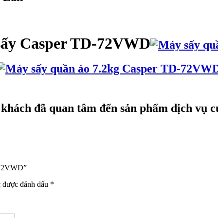
 sấy Casper TD-72VWD
khách đã quan tâm đến sản phẩm dịch vụ củ
D-72VWD”
c được đánh dấu
*