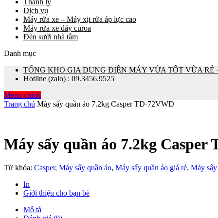
Thanh lý
Dịch vụ
Máy rửa xe – Máy xịt rửa áp lực cao
Máy rửa xe dây curoa
Đèn sưởi nhà tắm
Danh mục
TỔNG KHO GIA DỤNG ĐIỆN MÁY VỪA TỐT VỪA RẺ – 0
Hotline (zalo) : 09.3456.9525
Menu chính
Trang chủ
Máy sấy quần áo 7.2kg Casper TD-72VWD
Máy sấy quần áo 7.2kg Caspe
Từ khóa:
Casper
,
Máy sấy quần áo
,
Máy sấy quần áo giá rẻ
,
Máy sấy 
In
Giới thiệu cho bạn bè
Mô tả