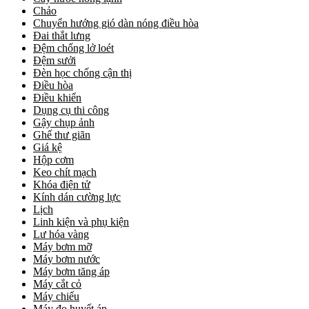
Chảo
Chuyển hướng gió dàn nóng điều hòa
Đai thắt lưng
Đệm chống lở loét
Đệm sưởi
Đèn học chống cận thị
Điều hòa
Điều khiển
Dụng cụ thi công
Gậy chụp ảnh
Ghế thư giãn
Giá kệ
Hộp cơm
Keo chít mạch
Khóa điện tử
Kính dán cường lực
Lịch
Linh kiện và phụ kiện
Lư hóa vàng
Máy bơm mỡ
Máy bơm nước
Máy bơm tăng áp
Máy cắt cỏ
Máy chiếu
Máy đo huyết áp