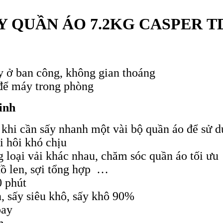
Y QUẦN ÁO 7.2KG CASPER T
 ở ban công, không gian thoáng
 để máy trong phòng
inh
 khi cần sấy nhanh một vài bộ quần áo để sử 
i hôi khó chịu
 loại vải khác nhau, chăm sóc quần áo tối ưu
đồ len, sợi tổng hợp …
0 phút
n, sấy siêu khô, sấy khô 90%
oay
m