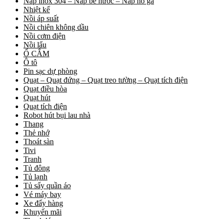
Nắp inox 304 – Nắp bể nước – Nắp hố ga
Nhiệt kế
Nồi áp suất
Nồi chiên không dầu
Nồi cơm điện
Nồi lẩu
Ổ CẮM
Ô tô
Pin sạc dự phòng
Quạt – Quạt đứng – Quạt treo tường – Quạt tích điện
Quạt điều hòa
Quạt hút
Quạt tích điện
Robot hút bụi lau nhà
Thang
Thẻ nhớ
Thoát sàn
Tivi
Tranh
Tủ đông
Tủ lạnh
Tủ sấy quần áo
Vé máy bay
Xe đẩy hàng
Khuyến mãi