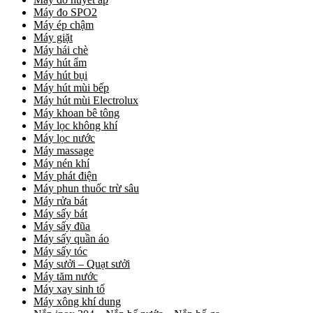
Máy đo SPO2
Máy ép chậm
Máy giặt
Máy hái chè
Máy hút ẩm
Máy hút bụi
Máy hút mùi bếp
Máy hút mùi Electrolux
Máy khoan bê tông
Máy lọc không khí
Máy lọc nước
Máy massage
Máy nén khí
Máy phát điện
Máy phun thuốc trừ sâu
Máy rửa bát
Máy sấy bát
Máy sấy đũa
Máy sấy quần áo
Máy sấy tóc
Máy sưởi – Quạt sưởi
Máy tăm nước
Máy xay sinh tố
Máy xông khí dung