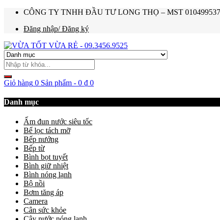
CÔNG TY TNHH ĐẦU TƯ LONG THỌ – MST 0104995374 – Ho
Đăng nhập/ Đăng ký
Giỏ hàng
0 Sản phẩm
-
0
₫
0
Danh mục
Ấm đun nước siêu tốc
Bể lọc tách mỡ
Bếp nướng
Bếp từ
Bình bọt tuyết
Bình giữ nhiệt
Bình nóng lạnh
Bộ nồi
Bơm tăng áp
Camera
Cân sức khỏe
Cây nước nóng lạnh