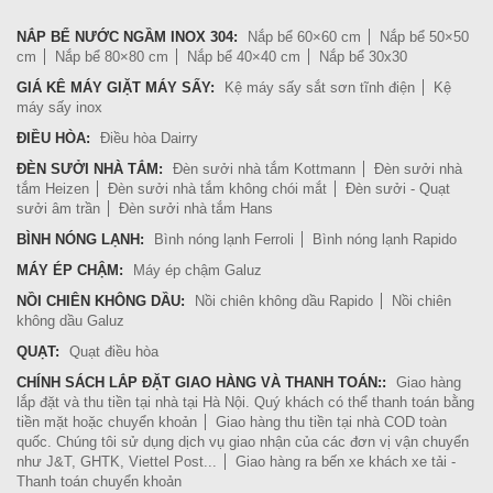
NẮP BỂ NƯỚC NGẦM INOX 304:
Nắp bể 60×60 cm
Nắp bể 50×50
cm
Nắp bể 80×80 cm
Nắp bể 40×40 cm
Nắp bể 30x30
GIÁ KÊ MÁY GIẶT MÁY SẤY:
Kệ máy sấy sắt sơn tĩnh điện
Kệ
máy sấy inox
ĐIỀU HÒA:
Điều hòa Dairry
ĐÈN SƯỞI NHÀ TẮM:
Đèn sưởi nhà tắm Kottmann
Đèn sưởi nhà
tắm Heizen
Đèn sưởi nhà tắm không chói mắt
Đèn sưởi - Quạt
sưởi âm trần
Đèn sưởi nhà tắm Hans
BÌNH NÓNG LẠNH:
Bình nóng lạnh Ferroli
Bình nóng lạnh Rapido
MÁY ÉP CHẬM:
Máy ép chậm Galuz
NỒI CHIÊN KHÔNG DẦU:
Nồi chiên không dầu Rapido
Nồi chiên
không dầu Galuz
QUẠT:
Quạt điều hòa
CHÍNH SÁCH LẮP ĐẶT GIAO HÀNG VÀ THANH TOÁN::
Giao hàng
lắp đặt và thu tiền tại nhà tại Hà Nội. Quý khách có thể thanh toán bằng
tiền mặt hoặc chuyển khoản
Giao hàng thu tiền tại nhà COD toàn
quốc. Chúng tôi sử dụng dịch vụ giao nhận của các đơn vị vận chuyển
như J&T, GHTK, Viettel Post...
Giao hàng ra bến xe khách xe tải -
Thanh toán chuyển khoản