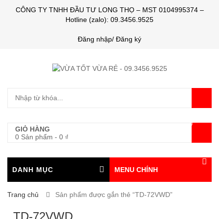
CÔNG TY TNHH ĐẦU TƯ LONG THỌ – MST 0104995374 –
Hotline (zalo): 09.3456.9525
Đăng nhập/ Đăng ký
0
GIỎ HÀNG
0 Sản phẩm
-
0
₫
DANH MỤC
MENU CHÍNH
Trang chủ
Sản phẩm được gắn thẻ “TD-72VWD”
TD-72VWD